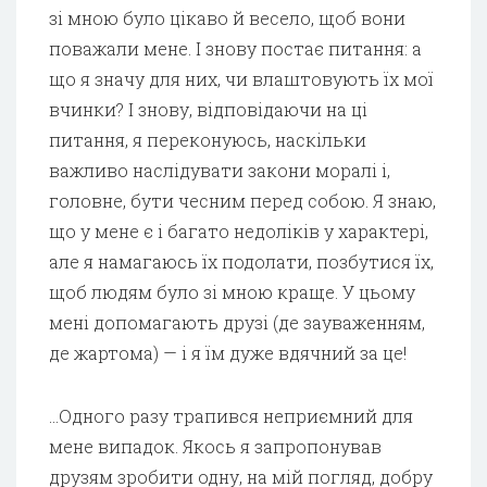
зі мною було цікаво й весело, щоб вони
поважали мене. І знову постає питання: а
що я значу для них, чи влаштовують їх мої
вчинки? І знову, відповідаючи на ці
питання, я переконуюсь, наскільки
важливо наслідувати закони моралі і,
головне, бути чесним перед собою. Я знаю,
що у мене є і багато недоліків у характері,
але я намагаюсь їх подолати, позбутися їх,
щоб людям було зі мною краще. У цьому
мені допомагають друзі (де зауваженням,
де жартома) — і я їм дуже вдячний за це!
…Одного разу трапився неприємний для
мене випадок. Якось я запропонував
друзям зробити одну, на мій погляд, добру