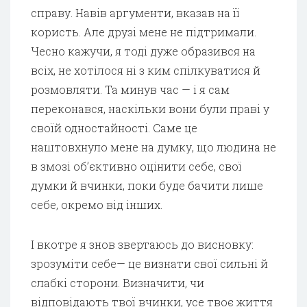
справу. Навів аргументи, вказав на її
користь. Але друзі мене не підтримали.
Чесно кажучи, я тоді дуже образився на
всіх, не хотілося ні з ким спілкуватися й
розмовляти. Та минув час — і я сам
переконався, наскільки вони були праві у
своїй одностайності. Саме це
наштовхнуло мене на думку, що людина не
в змозі об’єктивно оцінити себе, свої
думки й вчинки, поки буде бачити лише
себе, окремо від інших.
І вкотре я знов звертаюсь до висновку:
зрозуміти себе— це визнати свої сильні й
слабкі сторони. Визначити, чи
відповідають твої вчинки, усе твоє життя