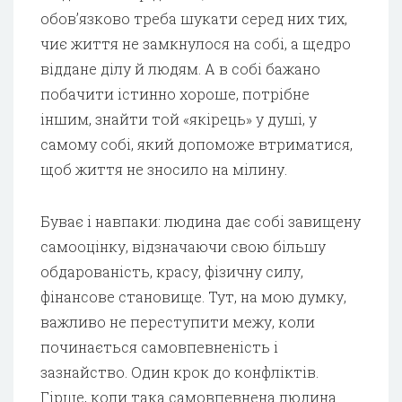
обов’язково треба шукати серед них тих,
чиє життя не замкнулося на собі, а щедро
віддане ділу й людям. А в собі бажано
побачити істинно хороше, потрібне
іншим, знайти той «якірець» у душі, у
самому собі, який допоможе втриматися,
щоб життя не зносило на мілину.
Буває і навпаки: людина дає собі завищену
самооцінку, відзначаючи свою більшу
обдарованість, красу, фізичну силу,
фінансове становище. Тут, на мою думку,
важливо не переступити межу, коли
починається самовпевненість і
зазнайство. Один крок до конфліктів.
Гірше, коли така самовпевнена людина