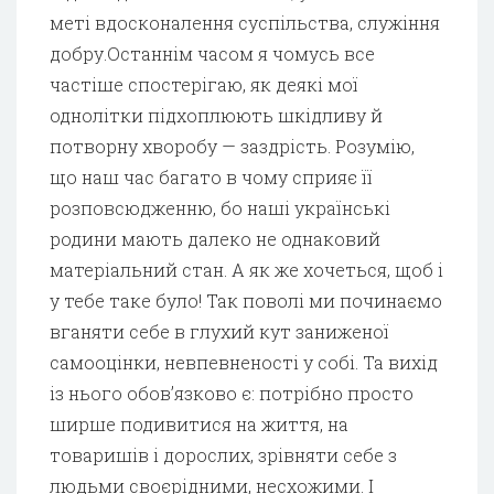
меті вдосконалення суспільства, служіння
добру.Останнім часом я чомусь все
частіше спостерігаю, як деякі мої
однолітки підхоплюють шкідливу й
потворну хворобу — заздрість. Розумію,
що наш час багато в чому сприяє її
розповсюдженню, бо наші українські
родини мають далеко не однаковий
матеріальний стан. А як же хочеться, щоб і
у тебе таке було! Так поволі ми починаємо
вганяти себе в глухий кут заниженої
самооцінки, невпевненості у собі. Та вихід
із нього обов’язково є: потрібно просто
ширше подивитися на життя, на
товаришів і дорослих, зрівняти себе з
людьми своєрідними, несхожими. І