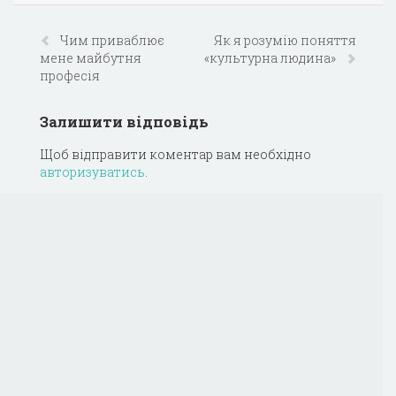
Чим приваблює
Як я розумію поняття
мене майбутня
«культурна людина»
професія
Залишити відповідь
Щоб відправити коментар вам необхідно
авторизуватись
.