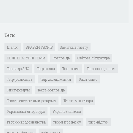
Теги
Діалог
ЗРАЗКИ ТВОРІВ
Замітка в газету
НЕЛІТЕРАТУРНІ ТЕМИ
Розповідь
Світова література
Твори до ЗНО
Твір-казка
Твір-опис
Твір-оповідання
Твір-розповідь
Твір дослідження
Текст-опис
Текст-роздум
Текст-розповідь
Текст з елементами роздуму
Текст–мініатюра
Українська література
Українська мова
твори-народознавства
твори про весну
твір-відгук
твір-мініатюра
твір-розум