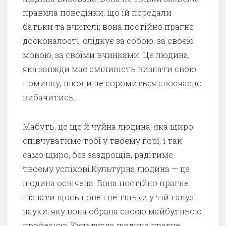
правила поведінки, що їй передали
батьки та вчителі; вона постійно прагне
досконалості, слідкує за собою, за своєю
мовою, за своїми вчинками. Це людина,
яка завжди має сміливість визнати свою
помилку, ніколи не соромиться своєчасно
вибачитись.
Мабуть, це ще й чуйна людина, яка щиро
співчуватиме тобі у твоєму горі, і так
само щиро, без заздрощів, радітиме
твоєму успіхові.Культурна людина — це
людина освічена. Вона постійно прагне
пізнати щось нове і не тільки у тій галузі
науки, яку вона обрала своєю майбутньою
професією. Культурна людина прагне