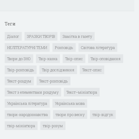
Теги
Діалог
ЗРАЗКИ ТВОРІВ
Замітка в газету
НЕЛІТЕРАТУРНІ ТЕМИ
Розповідь
Світова література
Твори до ЗНО
Твір-казка
Твір-опис
Твір-оповідання
Твір-розповідь
Твір дослідження
Текст-опис
Текст-роздум
Текст-розповідь
Текст з елементами роздуму
Текст–мініатюра
Українська література
Українська мова
твори-народознавства
твори про весну
твір-відгук
твір-мініатюра
твір-розум