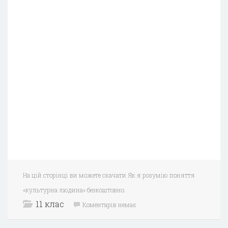
На цій сторінці ви можете скачати Як я розумію поняття
«культурна людина» безкоштовно.
11 клас
Коментарів немає