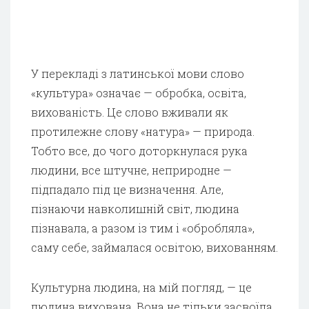
У перекладі з латинської мови слово
«культура» означає — обробка, освіта,
вихованість. Це слово вживали як
протилежне слову «натура» — природа.
Тобто все, до чого доторкнулася рука
людини, все штучне, неприродне —
підпадало під це визначення. Але,
пізнаючи навколишній світ, людина
пізнавала, а разом із тим і «обробляла»,
саму себе, займалася освітою, вихованням.
Культурна людина, на мій погляд, — це
людина вихована. Вона не тільки засвоїла