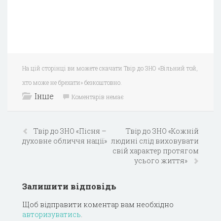
На цій сторінці ви можете скачати Твір до ЗНО «Вільний той,
хто може не брехати» безкоштовно.
Інше
Коментарів немає
Твір до ЗНО «Пісня –
Твір до ЗНО «Кожній
духовне обличчя нації»
людині слід виховувати
свій характер протягом
усього життя»
Залишити відповідь
Щоб відправити коментар вам необхідно
авторизуватись
.