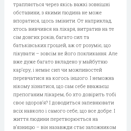
трапляється через якісь важкі зовнішні
обставини, з якими людина не може
впоратися, щось змінити. От наприклад,
хтось вивчився на лікаря, витратив на те
сім довгих років, багато сил та
батьківських грошей, аж от розуміє, що
лікувати – зовсім не його покликання. Але
вже дуже багато вкладено у майбутню
кар’єру, і немає сил чи можливостей
перевчатися на когось іншого. І неможна
нікому зізнатися, що сам себе вважаєш
препоганим лікарем, бо хто довірить тобі
своє здоров’я? І доводиться запевнювати
всіх навколо і самого себе, що все добре. І
життя людини перетворюється на
в’язницю – він назавжди стає заложником