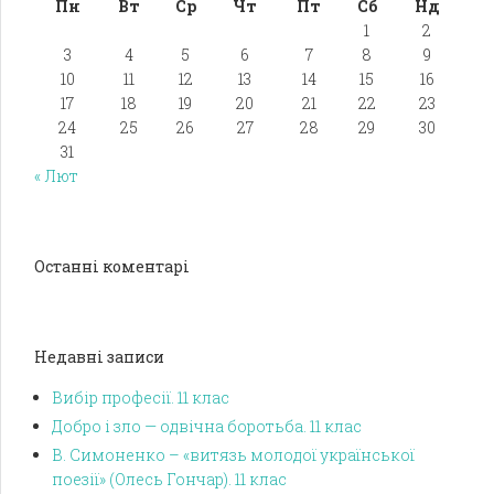
Пн
Вт
Ср
Чт
Пт
Сб
Нд
1
2
3
4
5
6
7
8
9
10
11
12
13
14
15
16
17
18
19
20
21
22
23
24
25
26
27
28
29
30
31
« Лют
Останні коментарі
Недавні записи
Вибір професії. 11 клас
Добро і зло — одвічна боротьба. 11 клас
В. Симоненко – «витязь молодої української
поезії» (Олесь Гончар). 11 клас