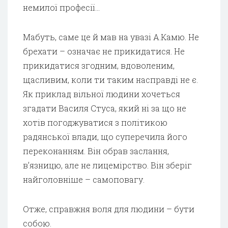
немилої професії…
Мабуть, саме це й мав на увазі А.Камю. Не
брехати – означає не прикидатися. Не
прикидатися згодним, вдоволеним,
щасливим, коли ти таким насправді не є.
Як приклад вільної людини хочеться
згадати Василя Стуса, який ні за що не
хотів погоджуватися з політикою
радянської влади, що суперечила його
переконанням. Він обрав заслання,
в’язницю, але не лицемірство. Він зберіг
найголовніше – самоповагу.
Отже, справжня воля для людини – бути
собою.