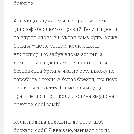
брехати.
Але якщо вдуматися, то французький
філософ абсолютно правий. Бо у ці прості
та влучні слова він уклав саму суть. Адже
брехня – це не тільки, коли кажеш
вчительці, що забув вдома зошит із
домашнім завданням. Це досить таки
безневинна брехня, яка по суті нікому не
наробить шкоди. А буває брехня, яка псує
людині усе життя. На мою думку, це
трапляється тоді, коли людина змушена
брехати собі самій.
Коли людина доходить до того, щоб
брехати собі? Я вважаю, найчастіше це