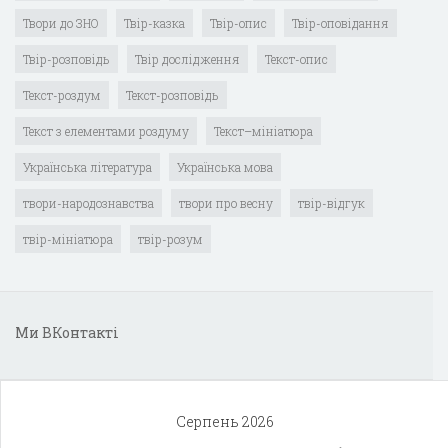
Твори до ЗНО
Твір-казка
Твір-опис
Твір-оповідання
Твір-розповідь
Твір дослідження
Текст-опис
Текст-роздум
Текст-розповідь
Текст з елементами роздуму
Текст–мініатюра
Українська література
Українська мова
твори-народознавства
твори про весну
твір-відгук
твір-мініатюра
твір-розум
Ми ВКонтакті
Серпень 2026