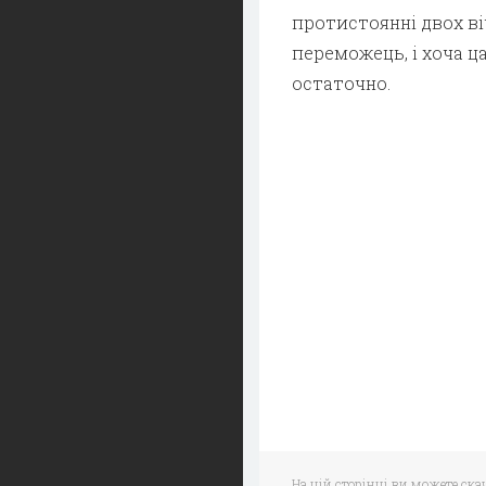
протистоянні двох в
переможець, і хоча ц
остаточно.
На цій сторінці ви можете ск