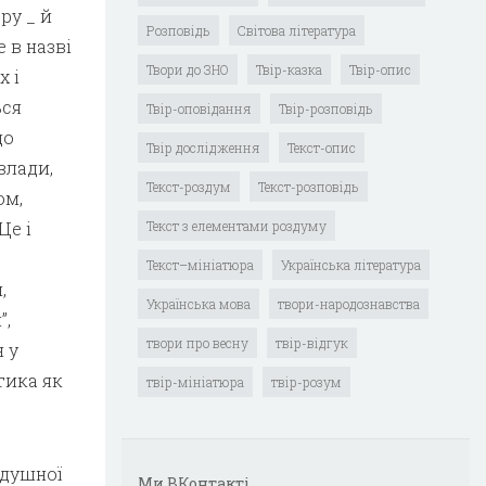
ру _ й
Розповідь
Світова література
 в назві
Твори до ЗНО
Твір-казка
Твір-опис
х і
ься
Твір-оповідання
Твір-розповідь
до
Твір дослідження
Текст-опис
влади,
Текст-роздум
Текст-розповідь
ом,
Це і
Текст з елементами роздуму
Текст–мініатюра
Українська література
,
Українська мова
твори-народознавства
”,
твори про весну
твір-відгук
 у
тика як
твір-мініатюра
твір-розум
здушної
Ми ВКонтакті