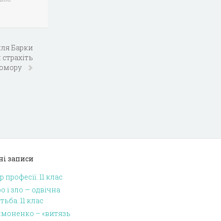
иля Барки
 страхiть
домору
ні записи
р професії. 11 клас
о і зло — одвічна
тьба. 11 клас
имоненко – «витязь