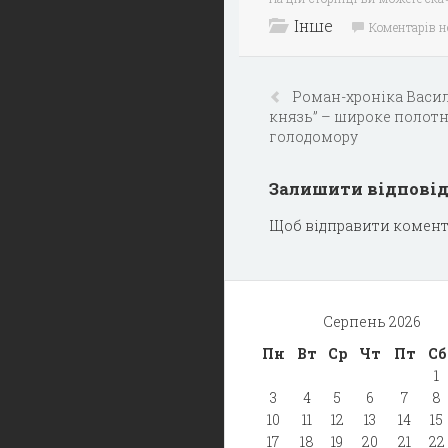
Інше
Коментарів 
Роман-хронiка Васи
князь” – широке полотно
голодомору
Залишити відпові
Щоб відправити комент
Серпень 2026
Пн
Вт
Ср
Чт
Пт
Сб
1
3
4
5
6
7
8
10
11
12
13
14
15
17
18
19
20
21
22