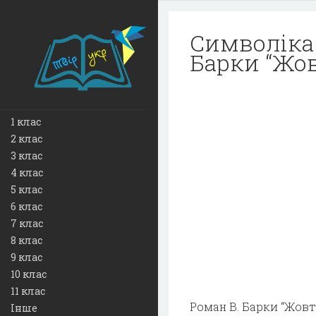
Символіка 
Барки “Жо
1 клас
2 клас
3 клас
4 клас
5 клас
6 клас
7 клас
8 клас
9 клас
10 клас
11 клас
Роман В. Барки “Жовт
Інше