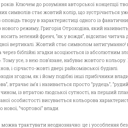
 років. Ключем до розуміння авторської концепції тво
них символів стає жовтий колір, що зустрічається уже
в оповідь твору в характеристиці одного із фанатични
 нового режиму, Григорія Отроходіна, який називаєт
 носить зелений френч, “як у вождя”, відсилає читача 
дної вертикалі. Жовтий стає символом антигуманно! 
 через біблійні згадки асоціюється із абсолютним зл
Тому усе, з нею пов’язане, набуває жовтого кольору. 
ов, і сірчасто-жовті двері райкомівської будівлі.
одін згодом, як і йому подібні інші прибічники влади
ва”, втрачає ім’я і називається просто “рудець”, “рудий
 чином, із втратою людської сутності, на перший план
ваної особистості висувається кольорова характерис
 нової, “чортової” влади.
 можна трактувати неоднозначно: це і уособлення бе