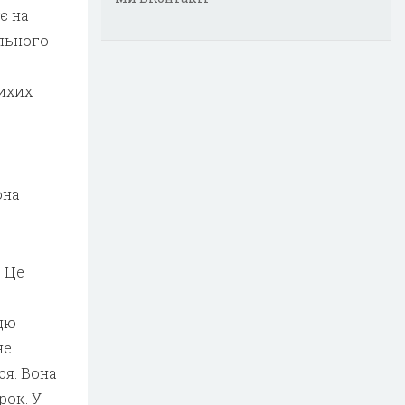
є на
ільного
тихих
она
. Це
цю
не
ся. Вона
рок. У