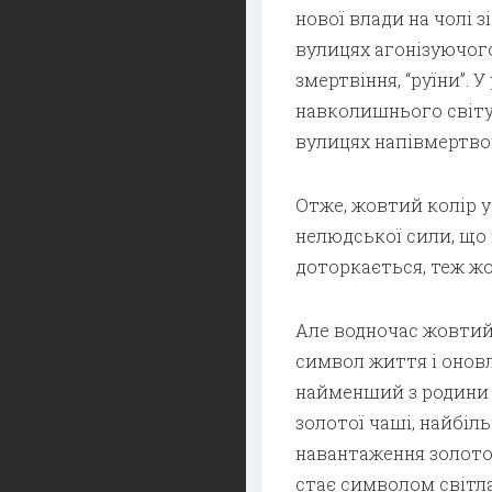
нової влади на чолі з
вулицях агонізуючого
змертвіння, “руїни”. 
навколишнього світу,
вулицях напівмертвого
Отже, жовтий колір 
нелюдської сили, що 
доторкається, теж жо
Але водночас жовтий 
символ життя і оновл
найменший з родини 
золотої чаші, найбіл
навантаження золотог
стає символом світла