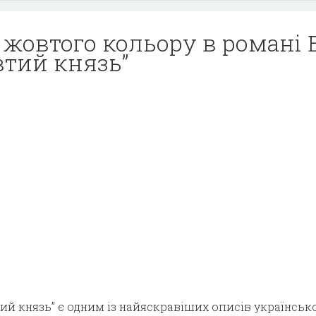
жовтого кольору в романі В
втий князь”
ий князь” є одним із найяскравіших описів українськ