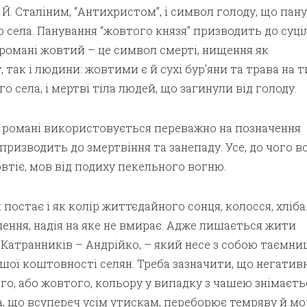
і Й. Сталіним, “Антихристом”, і символ голоду, що пану
 села. Панування “жовтого князя” призводить до суц
У романі жовтий – це символ смерті, нищення як
 так і людини: жовтими є й сухі бур’яни та трава на 
 села, і мертві тіла людей, що загинули від голоду.
у романі використовується переважно на позначення
призводить до змертвіння та занепаду. Усе, до чого в
втіє, мов від подиху пекельного вогню.
постає і як колір життєдайного сонця, колосся, хліба
ення, надія на яке не вмирає. Адже лишається жити
Катранників – Андрійко, – який несе з собою таємни
ьшої коштовності селян. Треба зазначити, що негатив
о, або жовтого, кольору у випадку з чашею знімаєть
, що всупереч усім утискам, переборює темряву й мо