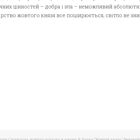
ічних цінностей – добра і зла – неможливий абсолют
арство жовтого князя все поширюється, світло не зн
ачати Символіка жовтого кольору в романі В. Барки “Жовтий князь” безкошто