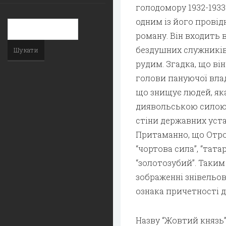
голодомору 1932-1933
одним із його провід
роману. Він входить 
бездушних служників
рудим. Згадка, що він
голови пануючої вла
що знищує людей, яка
диявольською силою. 
стіни державних устан
Притаманно, що Отрох
“чортова сила”, “татар
“золотозубий”. Таким
зображенні знівельо
ознака причетності до
Назву “Жовтий князь”