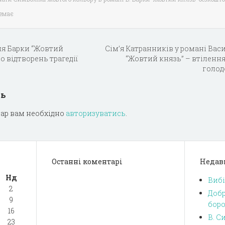
немає
ля Барки “Жовтий
Сiм’я Катранникiв у романi Вас
 вiдтворень трагедiї
“Жовтий князь” – втiлення
голо
дь
ар вам необхідно
авторизуватись
.
Останні коментарі
Недав
Нд
Вибі
2
Добр
9
боро
16
В. С
23