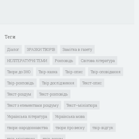
Теги
Діалог
ЗРАЗКИ ТВОРІВ
Замітка в газету
НЕЛІТЕРАТУРНІ ТЕМИ
Розповідь
Світова література
Твори до ЗНО
Твір-казка
Твір-опис
Твір-оповідання
Твір-розповідь
Твір дослідження
Текст-опис
Текст-роздум
Текст-розповідь
Текст з елементами роздуму
Текст–мініатюра
Українська література
Українська мова
твори-народознавства
твори про весну
твір-відгук
твір-мініатюра
твір-розум