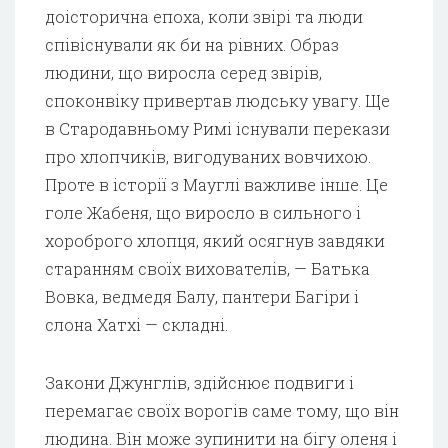
доісторична епоха, коли звірі та люди
співіснували як би на рівних. Образ
людини, що виросла серед звірів,
споконвіку привертав людську увагу. Ще
в Стародавньому Римі існували перекази
про хлопчиків, вигодуваних вовчихою.
Проте в історії з Мауглі важливе інше. Це
голе Жабеня, що виросло в сильного і
хороброго хлопця, який осягнув завдяки
старанням своїх вихователів, — Батька
Вовка, ведмедя Балу, пантери Багіри і
слона Хатхі — складні.
Закони Джунглів, здійснює подвиги і
перемагає своїх ворогів саме тому, що він
людина. Він може зупинити на бігу оленя і