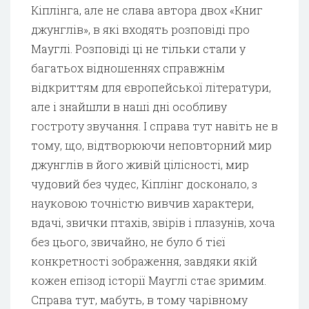
Кіплінга, але не слава автора двох «Книг
джунглів», в які входять розповіді про
Мауглі. Розповіді ці не тільки стали у
багатьох відношеннях справжнім
відкриттям для європейської літератури,
але і знайшли в наші дні особливу
гостроту звучання. І справа тут навіть не в
тому, що, відтворюючи неповторний мир
джунглів в його живій цілісності, мир
чудовий без чудес, Кіплінг досконало, з
науковою точністю вивчив характери,
вдачі, звички птахів, звірів і плазунів, хоча
без цього, звичайно, не було б тієї
конкретності зображення, завдяки якій
кожен епізод історії Мауглі стає зримим.
Справа тут, мабуть, в тому чарівному