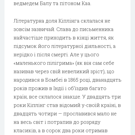
ведмедем Балу та пітоном Каа.
Літературна доля Кіплінга склалася не
зовсім зазвичай. Слава до письменника
найчастіше приходить в кінці життя, як
підсумок його літературної діяльності, а
нерідко і після смерті. Але у цього
«маленького пілігрима» (як він сам себе
називав через свій невеликий зріст), що
народився в Бомбеї в 1865 році, дванадцять
років прожив в Індії і об’їздив багато
країн, все склалося інакше. У двадцять три
роки Кіплінг став відомий у-своїй країні, в
двадцять чотири — прославився мало не
на весь світ і потрапив до розряду
класиків, а в сорок два роки отримав