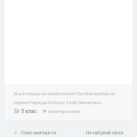
На цій сторінці ви можете скачати Постійна боротьба (за
творами Редьярда Кіплінга). 5 клас безкоштовно.
5 клас
Коментарів немає
Опис звичаїв та
Не забувай своїх