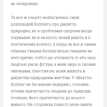
як зачаровані…
Та все ж секрет незбагненної сили
розповідей Кіплінга про джунглі,
природно, не в проблемах охорони місця
існування, не в екології, нехай навіть в її
поетичному аспекті, а перш за все в самих
образах тварин Кіплінгівські тварини не
алегоричні, тобто що утілюють ті або інші
людські риси, фігури, а живі звірі зі своїми
звичками, пластикою, вони живуть в
джунглях природним життям. У «Мауглі»
Кіплінг як би наново відкрив і, головне,
утілив причетність людини до природи,
точніше, його причетність до всього
живого. На сторінках повісті знов ожила