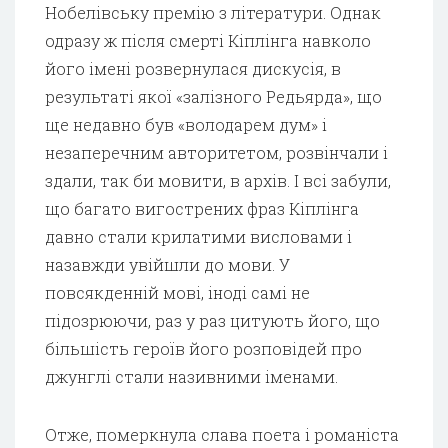
Нобелівську премію з літератури. Однак
одразу ж після смерті Кіплінга навколо
його імені розвернулася дискусія, в
результаті якої «залізного Редьярда», що
ще недавно був «володарем дум» і
незаперечним авторитетом, розвінчали і
здали, так би мовити, в архів. І всі забули,
що багато вигострених фраз Кіплінга
давно стали крилатими висловами і
назавжди увійшли до мови. У
повсякденній мові, іноді самі не
підозрюючи, раз у раз цитують його, що
більшість героїв його розповідей про
джунглі стали називними іменами.
Отже, померкнула слава поета і романіста