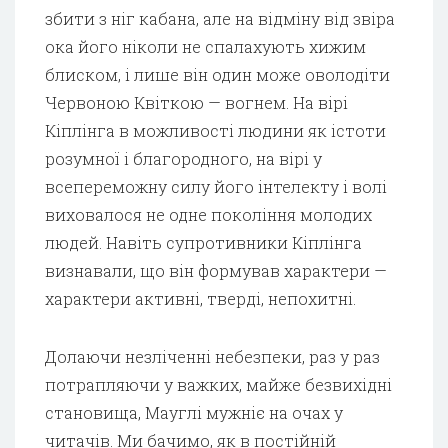
збити з ніг кабана, але на відміну від звіра
ока його ніколи не спалахують хижим
блиском, і лише він один може оволодіти
Червоною Квіткою — вогнем. На вірі
Кіплінга в можливості людини як істоти
розумної і благородного, на вірі у
всепереможну силу його інтелекту і волі
виховалося не одне покоління молодих
людей. Навіть супротивники Кіплінга
визнавали, що він формував характери —
характери активні, тверді, непохитні.
Долаючи незліченні небезпеки, раз у раз
потрапляючи у важких, майже безвихідні
становища, Мауглі мужніє на очах у
читачів. Ми бачимо, як в постійній