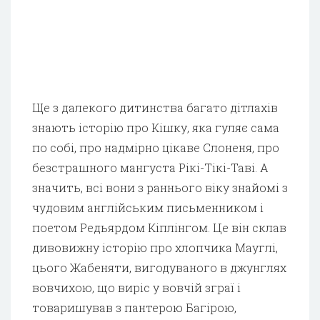
Ще з далекого дитинства багато дітлахів
знають історію про Кішку, яка гуляє сама
по собі, про надмірно цікаве Слоненя, про
безстрашного мангуста Рікі-Тікі-Таві. А
значить, всі вони з раннього віку знайомі з
чудовим англійським письменником і
поетом Редьярдом Кіплінгом. Це він склав
дивовижну історію про хлопчика Мауглі,
цього Жабеняти, вигодуваного в джунглях
вовчихою, що виріс у вовчій зграї і
товаришував з пантерою Багірою,