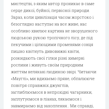
мистецтві, з яким автор проникає в саме
серце дикої, буйної, первісної природи.
Зараз, коли цивілізація часом жорстоко і
безоглядно наступає на все живе, нас
особливо хвилює картина не зворушеного
людською рукою тропічного лісу, де під
пекучими і цілющими променями сонця
пишно квітнуть дивовижні квіти,
розкидають свої гілки різні химерні
рослини і живуть своїм природним
життям нелякані людиною звірі. Читаючи
«Мауглі», ми вдихаємо пряне, обпалююче
повітря справжніх джунглів,
заглиблюємося в непрохідні чагарники,
заплутуємося в ліанах, лякаємося і
завмираємо від захоплення… Ми справді,