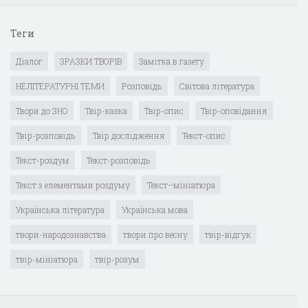
Теги
Діалог
ЗРАЗКИ ТВОРІВ
Замітка в газету
НЕЛІТЕРАТУРНІ ТЕМИ
Розповідь
Світова література
Твори до ЗНО
Твір-казка
Твір-опис
Твір-оповідання
Твір-розповідь
Твір дослідження
Текст-опис
Текст-роздум
Текст-розповідь
Текст з елементами роздуму
Текст–мініатюра
Українська література
Українська мова
твори-народознавства
твори про весну
твір-відгук
твір-мініатюра
твір-розум