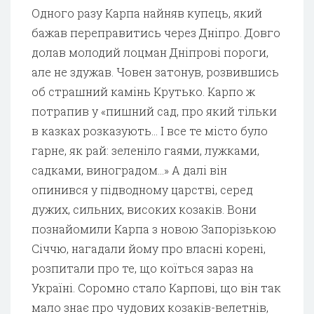
Одного разу Карпа найняв купець, який
бажав переправитись через Дніпро. Довго
долав молодий лоцман Дніпрові пороги,
але не здужав. Човен затонув, розвившись
об страшний камінь Крутько. Карпо ж
потрапив у «пишний сад, про який тільки
в казках розказують… І все те місто було
гарне, як рай: зеленіло гаями, лужками,
садками, виноградом…» А далі він
опинився у підводному царстві, серед
дужих, сильних, високих козаків. Вони
познайомили Карпа з новою Запорізькою
Січчю, нагадали йому про власні корені,
розпитали про те, що коїться зараз на
Україні. Соромно стало Карпові, що він так
мало знає про чудових козаків-велетнів,