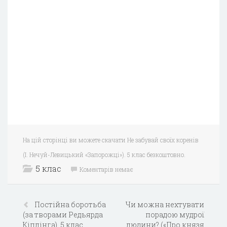
На цій сторінці ви можете скачати Не забувай своїх коренів
(І. Нечуй-Левицький «Запорожці»). 5 клас безкоштовно.
5 клас
Коментарів немає
Постійна боротьба
Чи можна нехтувати
(за творами Редьярда
порадою мудрої
Кіплінга). 5 клас
людини? («Про князя