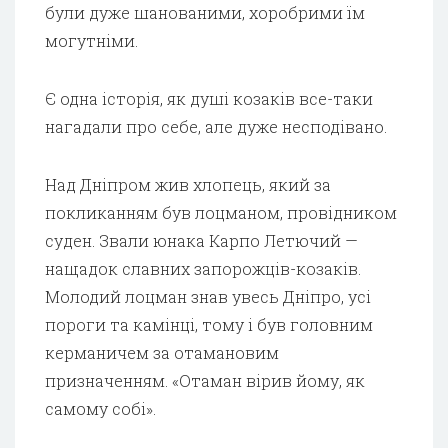
були дуже шанованими, хоробрими їм
могутніми.
Є одна історія, як душі козаків все-таки
нагадали про себе, але дуже несподівано.
Над Дніпром жив хлопець, який за
покликанням був лоцманом, провідником
суден. Звали юнака Карпо Летючий —
нащадок славних запорожців-козаків.
Молодий лоцман знав увесь Дніпро, усі
пороги та камінці, тому і був головним
керманичем за отамановим
призначенням. «Отаман вірив йому, як
самому собі».