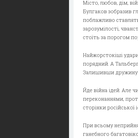
Місто, любов, дім, ві
Булгаков зобразив гл
поблажливо ставлятьс
зарозумілості, чванс
стоїть за порогом по
Найжорстокіші удари 
порядний. А Тальбер
Залишивши дружину Оле
Йде війна ідей. Але ч
переконаннями, проте
сторінки російської і
При всьому неприйнят
ганебного багатовіко