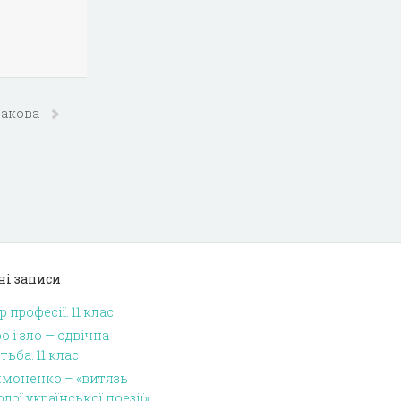
лгакова
ні записи
р професії. 11 клас
о і зло — одвічна
тьба. 11 клас
имоненко – «витязь
дої української поезії»