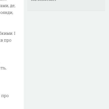
ами, де,
роянди,
бкими. І
ів про
і
сть,
, про