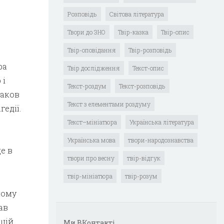
Розповідь
Світова література
Твори до ЗНО
Твір-казка
Твір-опис
Твір-оповідання
Твір-розповідь
ра
Твір дослідження
Текст-опис
 і
Текст-роздум
Текст-розповідь
гаков
Текст з елементами роздуму
гедії.
Текст–мініатюра
Українська література
Українська мова
твори-народознавства
е в
твори про весну
твір-відгук
твір-мініатюра
твір-розум
ному
ав
ншій
Ми ВКонтакті