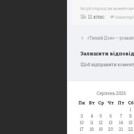
На цій сторінці ви можете ск
11 клас
Коментарі
«Тихий Дон» — роман
Залишити відпові
Щоб відправити комент
Серпень 2026
Пн
Вт
Ср
Чт
Пт
Сб
1
3
4
5
6
7
8
10
11
12
13
14
15
17
18
19
20
21
22