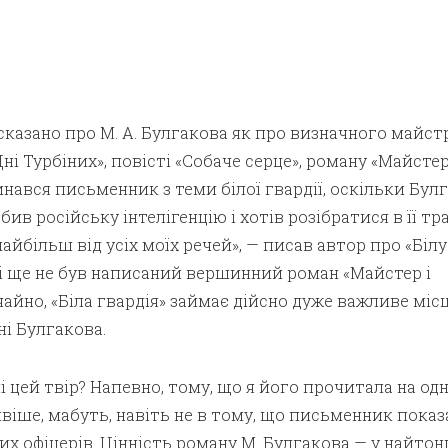
сказано про М. А. Булгакова як про визначного майст
Дні Турбіних», повісті «Собаче серце», роману «Майстер
нався письменник з теми білої гвардії, оскільки Бул
бив російську інтелігенцію і хотів розібратися в її тра
айбільш від усіх моїх речей», — писав автор про «Білу
ді ще не був написаний вершинний роман «Майстер і
чайно, «Біла гвардія» займає дійсно дуже важливе місц
і Булгакова.
 цей твір? Напевно, тому, що я його прочитала на од
віше, мабуть, навіть не в тому, що письменник показ
х офіцерів. Цінність роману М. Булгакова — у найто