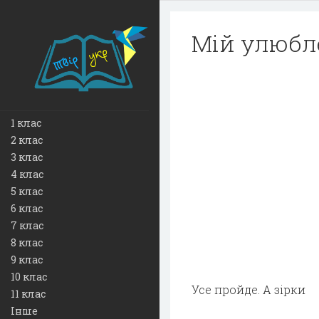
Мій улюбле
1 клас
2 клас
3 клас
4 клас
5 клас
6 клас
7 клас
8 клас
9 клас
10 клас
Усе пройде. А зірки
11 клас
Інше