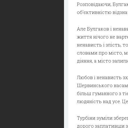
Розповідаючи, Булгак
об’єктивністю відзна
Але Булгаков і ненав
життя нічого не варт
ненависть і злість,
словами про місто, м
діяння, а місто залил
Любов і ненависть зх
Шервинського насамп
більш гуманного з ті
людяність над усе. Ц
Турбіни зуміли збере
дорого заплативши за