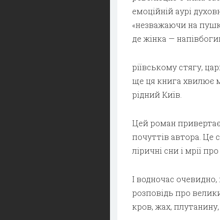
емоційній аурі духов
«незважаючи на пушки
де жінка — напівбогин
ріївському стягу, цар
ще ця книга хвилює м
рідний Київ.
Цей роман привертає 
почуттів автора. Це 
ліричні сни і мрії пр
І водночас очевидно, 
розповідь про велики
кров, жах, плутанину,