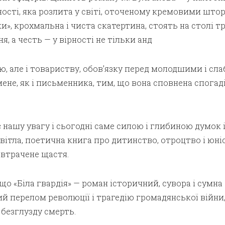
ності, яка розлита у світі, оточеному кремовими штор
», крохмальна і чиста скатертина, стоять на столі т
я, а честь — у вірності не тільки анд
ю, але і товариству, обов’язку перед молодшими і сла
ене, як і письменника, тим, що вона сповнена спогад
нашу увагу і сьогодні саме силою і глибиною думок 
світла, поетична книга про дитинство, отроцтво і юні
о втрачене щастя.
що «Біла гвардія» — роман історичний, сувора і сумна
й перелом революції і трагедію громадянської війни
 безглузду смерть.