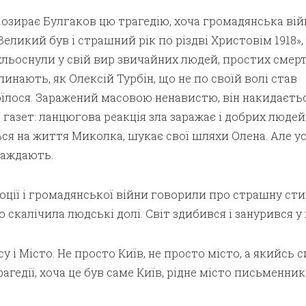
 озирає Булгаков цю трагедію, хоча громадянська вій
Великий був і страшний рік по різдві Христовім 1918»
захльоснули у свій вир звичайних людей, простих смерт
инають, як Олексій Турбін, що не по своїй волі став
оїлося. Заражений масовою ненавистю, він накидаєть
газет: ланцюгова реакція зла заражає і добрих людей
ся на життя Миколка, шукає свої шляхи Олена. Але ус
раждають.
юції і громадянської війни говорили про страшну сти
 скалічила людські долі. Світ здибився і занурився у 
у і Місто. Не просто Київ, не просто місто, а якийсь 
рагедії, хоча це був саме Київ, рідне місто письменник