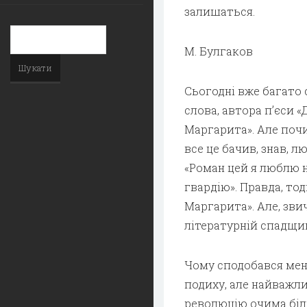
залишаться.
М. Булгаков
Сьогодні вже багато 
слова, автора п’єси «
Маргарита». Але почи
все це бачив, знав, лю
«Роман цей я люблю н
гвардію». Правда, то
Маргарита». Але, зви
літературній спадщин
Чому сподобався мені
подиху, але найважли
революцію очима біли