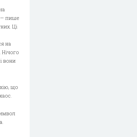
на
, — пише
них. Ці
ся на
. Нічого
і вони
хію, що
хаос.
символ
а.