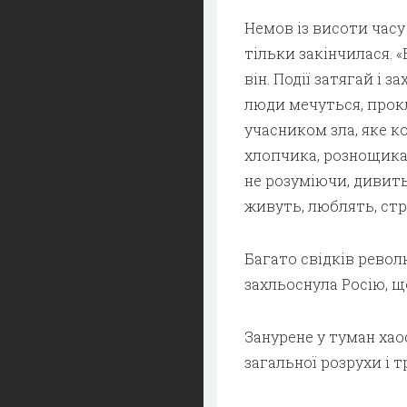
Немов із висоти часу
тільки закінчилася. «
він. Події затягай і 
люди мечуться, прокл
учасником зла, яке к
хлопчика, рознощика 
не розуміючи, дивить
живуть, люблять, ст
Багато свідків револ
захльоснула Росію, що
Занурене у туман хаос
загальної розрухи і т