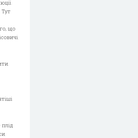
юції.
 Тут
го, що
ісовичі.
ити.
ятіші
 плід
си.