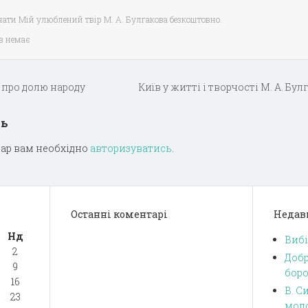
ачати Мій улюблений твір М. А. Булгакова безкоштовно.
в немає
 про долю народу
Київ у житті і творчості М. А. Бу
дь
ар вам необхідно
авторизуватись
.
Останні коментарі
Недав
Нд
Вибі
2
Добр
9
боро
16
В. С
23
моло