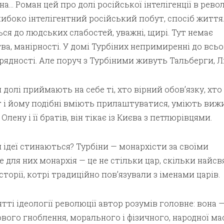
йна… Роман цей про долі російської інтелігенції в револ
ибоко інтелігентний російський побут, спосіб життя.
я до людських слабостей, уважні, щирі. Тут немає
тва, манірності. У домі Турбіних непримиренні до всьо
рядності. Але поруч з Турбіними живуть Тальберги, Л
долі приймають на себе ті, хто вірний обов’язку, хто
г і йому подібні вміють прилаштуватися, уміють виж
ну і її братів, він тікає із Києва з петлюрівцями.
и ідеї стинаються? Турбіни — монархісти за своїми
 для них монархія — це не стільки цар, скільки найсв
сторії, котрі традиційно пов’язували з іменами царів.
ті ідеології революції автор розумів головне: вона —
вого гноблення, морального і фізичного, народної ма