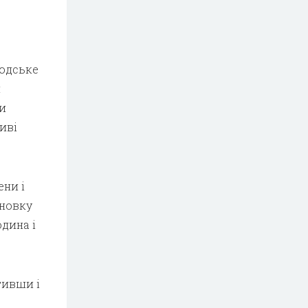
людське
й
ми
иві
ени і
сновку
дина і
тивши і