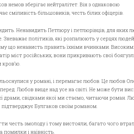
ов немов зберігає нейтралітет. Він з однаковою
чає сміливість більшовиків, честь білих офіцерів.
идить. Ненавидить Петлюру і петлюрівців, для яких 
е. Зневажає політиків, які розпалюють у серцях люде
 тому що ненависть править їхніми вчинками. Високи
атір міст російських, вони прикривають свої боягузл
и кров’ю.
льоснулися у романі, і перемагає любов. Це любов Ол
еред. Любов вище над усе на світі. Не може бути ви
єї драми, свідками якої ми стаємо, читаючи роман. Лю
е підтверджує Булгаков своїм романом.
гти честь змолоду і тому вистояли, багато чого втра
 помилки і наївність.