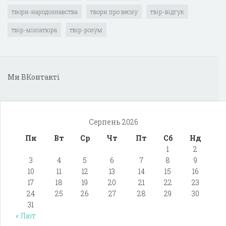
твори-народознавства
твори про весну
твір-відгук
твір-мініатюра
твір-розум
Ми ВКонтакті
Серпень 2026
Пн
Вт
Ср
Чт
Пт
Сб
Нд
1
2
3
4
5
6
7
8
9
10
11
12
13
14
15
16
17
18
19
20
21
22
23
24
25
26
27
28
29
30
31
« Лют