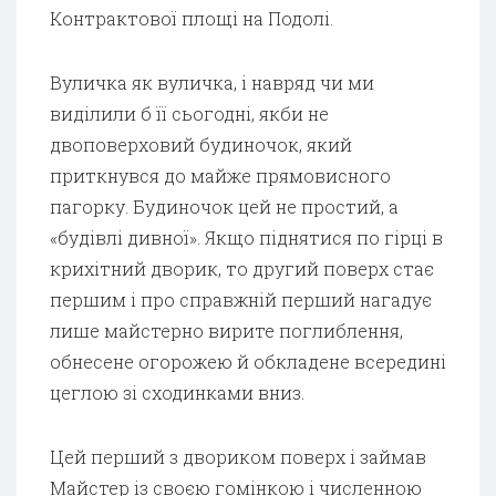
Контрактової площі на Подолі.
Вуличка як вуличка, і навряд чи ми
виділили б її сьогодні, якби не
двоповерховий будиночок, який
приткнувся до майже прямовисного
пагорку. Будиночок цей не простий, а
«будівлі дивної». Якщо піднятися по гірці в
крихітний дворик, то другий поверх стає
першим і про справжній перший нагадує
лише майстерно вирите поглиблення,
обнесене огорожею й обкладене всередині
цеглою зі сходинками вниз.
Цей перший з двориком поверх і займав
Майстер із своєю гомінкою і численною