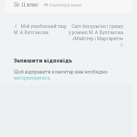
11 клас
Коментарів немає
Мій улюблений твір
Світ без рум’ян і гриму
М. А. Булгакова
у романі М. А. Булгакова
«Майстер і Маргарита»
Залишити відповідь
Щоб відправити коментар вам необхідно
авторизуватись
.