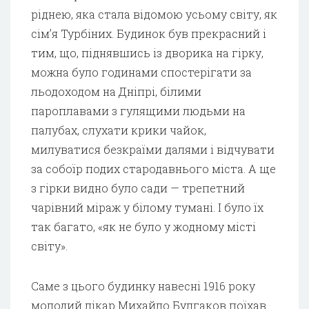
ріднею, яка стала відомою усьому світу, як
сім’я Турбіних. Будинок був прекрасний і
тим, що, піднявшись із дворика на гірку,
можна було годинами спостерігати за
льодоходом на Дніпрі, білими
пароплавами з гулящими людьми на
палубах, слухати крики чайок,
милуватися безкраїми далями і відчувати
за собоїр подих стародавнього міста. А ще
з гірки видно було сади — трепетний
чарівний міраж у білому тумані. І було їх
так багато, «як не було у жодному місті
світу».
Саме з цього будинку навесні 1916 року
молодий лікар Михайло Булгаков поїхав