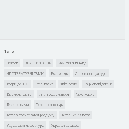
Теги
Діалог
ЗРАЗКИ ТВОРІВ
Замітка в газету
НЕЛІТЕРАТУРНІ ТЕМИ
Розповідь
Світова література
Твори до ЗНО
Твір-казка
Твір-опис
Твір-оповідання
Твір-розповідь
Твір дослідження
Текст-опис
Текст-роздум
Текст-розповідь
Текст з елементами роздуму
Текст–мініатюра
Українська література
Українська мова