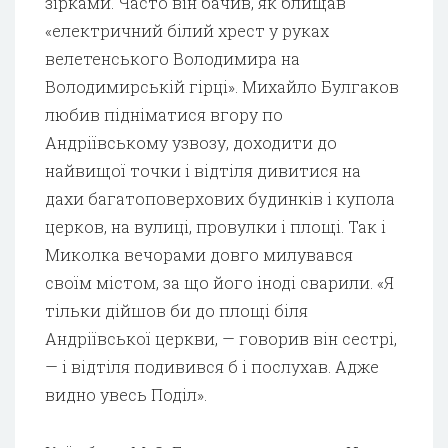
зірками. Часто він бачив, як блищав
«електричний білий хрест у руках
велетенського Володимира на
Володимирській гірці». Михайло Булгаков
любив підніматися вгору по
Андріївському узвозу, доходити до
найвищої точки і відтіля дивитися на
дахи багатоповерхових будинків і купола
церков, на вулиці, провулки і площі. Так і
Миколка вечорами довго милувався
своїм містом, за що його іноді сварили. «Я
тільки дійшов би до площі біля
Андріївської церкви, — говорив він сестрі,
— і відтіля подивився б і послухав. Адже
видно увесь Поділ».