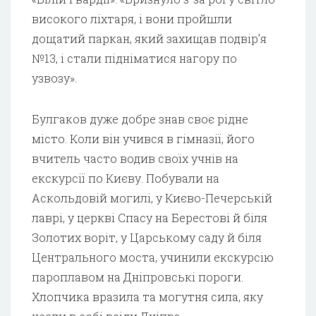
високого ліхтаря, і вони пройшли
дощатий паркан, який захищав подвір’я
№13, і стали підніматися нагору по
узвозу».
Булгаков дуже добре знав своє рідне
місто. Коли він учився в гімназії, його
вчитель часто водив своїх учнів на
екскурсії по Києву. Побували на
Аскольдовій могилі, у Києво-Печерській
лаврі, у церкві Спасу на Берестові й біля
Золотих воріт, у Царському саду й біля
Центрального моста, учинили екскурсію
пароплавом на Дніпровські пороги.
Хлопчика вразила та могутня сила, яку