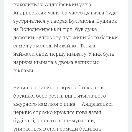
виходить на Андріївський узвіз.
Андріївський узвіз! Як часто ця назва буде
зустрічатися у творах Булгакова. Будинок
на Володимирській гірці був дуже
дорогий Булгакову. Тут жили його батьки,
саме тут молоді Михайло і Тетяна
наймали свою першу кімнату. У них була
наріжна кімната з двома великими
вікнами.
Вуличка звивиста і крута. Її прадавня
бруківка бере розгін від п’ятиглавого
ажурного кам’яного дива — Андріївської
церкви, стрімко кружляє повз давні
будівлі, і, плавно загальмувавши,
упирається в сірі громади будинків