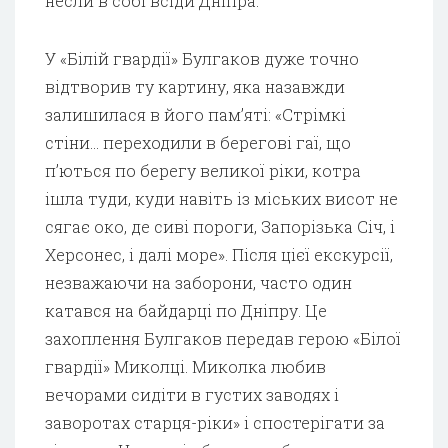
несли в собі всіди Дніпра.
У «Білій гвардії» Булгаков дуже точно
відтворив ту картину, яка назавжди
залишилася в його пам’яті: «Стрімкі
стіни… переходили в берегові гаї, що
п’ються по берегу великої ріки, котра
ішла туди, куди навіть із міських висот не
сягає око, де сиві пороги, Запорізька Січ, і
Херсонес, і далі море». Після цієї екскурсії,
незважаючи на заборони, часто один
катався на байдарці по Дніпру. Це
захоплення Булгаков передав герою «Білої
гвардії» Миколці. Миколка любив
вечорами сидіти в густих заводях і
заворотах старця-ріки» і спостерігати за