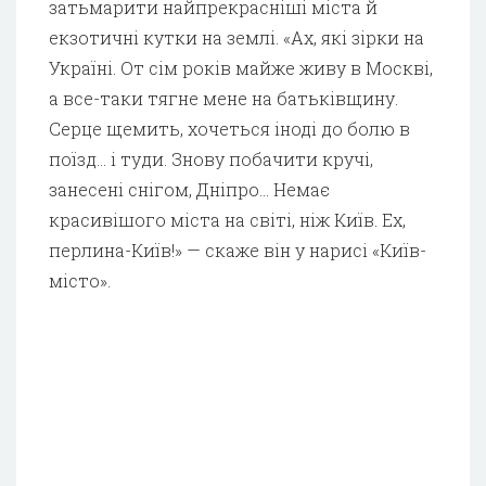
затьмарити найпрекрасніші міста й
екзотичні кутки на землі. «Ах, які зірки на
Україні. От сім років майже живу в Москві,
а все-таки тягне мене на батьківщину.
Серце щемить, хочеться іноді до болю в
поїзд… і туди. Знову побачити кручі,
занесені снігом, Дніпро… Немає
красивішого міста на світі, ніж Київ. Ех,
перлина-Київ!» — скаже він у нарисі «Київ-
місто».