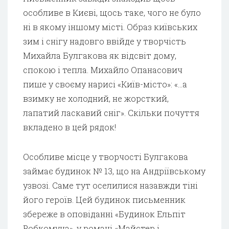
особливе в Києві, щось таке, чого не було
ні в якому іншому місті. Образ київських
зим і снігу надовго ввійде у творчість
Михайла Булгакова як відсвіт дому,
спокою і тепла. Михайло Опанасович
пише у своєму нарисі «Київ-місто»: «…а
взимку не холодний, не жорсткий,
лапатий ласкавий сніг». Скільки почуття
вкладено в цей рядок!
Особливе місце у творчості Булгакова
займає будинок № 13, що на Андріївському
узвозі. Саме тут оселилися назавжди тіні
його героїв. Цей будинок письменник
збереже в оповіданні «Будинок Ельпіт
Робкомуна», у романі «Майстер і