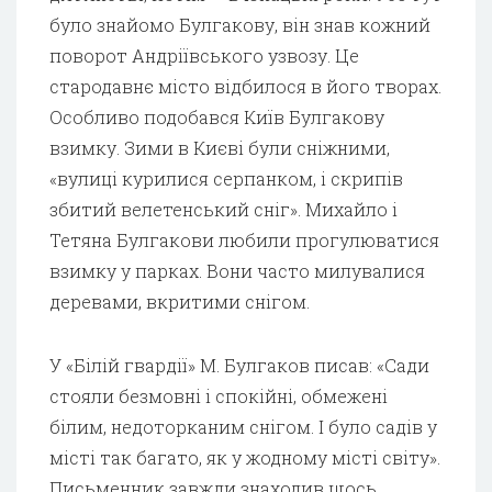
було знайомо Булгакову, він знав кожний
поворот Андріївського узвозу. Це
стародавнє місто відбилося в його творах.
Особливо подобався Київ Булгакову
взимку. Зими в Києві були сніжними,
«вулиці курилися серпанком, і скрипів
збитий велетенський сніг». Михайло і
Тетяна Булгакови любили прогулюватися
взимку у парках. Вони часто милувалися
деревами, вкритими снігом.
У «Білій гвардії» М. Булгаков писав: «Сади
стояли безмовні і спокійні, обмежені
білим, недоторканим снігом. І було садів у
місті так багато, як у жодному місті світу».
Письменник завжди знаходив щось