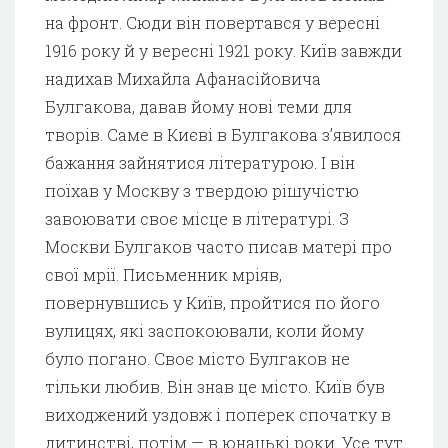
на фронт. Сюди він повертався у вересні
1916 року й у вересні 1921 року. Київ завжди
надихав Михайла Афанасійовича
Булгакова, давав йому нові теми для
творів. Саме в Києві в Булгакова з’явилося
бажання зайнятися літературою. І він
поїхав у Москву з твердою рішучістю
завоювати своє місце в літературі. З
Москви Булгаков часто писав матері про
свої мрії. Письменник мріяв,
повернувшись у Київ, пройтися по його
вулицях, які заспокоювали, коли йому
було погано. Своє місто Булгаков не
тільки любив. Він знав це місто. Київ був
виходжений уздовж і поперек спочатку в
дитинстві, потім — в юнацькі роки. Усе тут