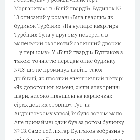
Маргарита» і в «Білій гвардії». Будинок №
13 описаний у романі «Біла гвардія» як
будинок Турбіних: «На вулицю квартира
Турбіних була у другому поверсі, а в
маленький окатистий затишний дворик
— у першому». У «Білій гвардії» Булгаков з
такою точністю передав опис будинку
№13, що не проминув навіть такої
дрібниці, як простий електричний ліхтар:
«Як дорогоцінні камені, сіяли електричні
шари, високо підвішені на карлючках
сірих довгих стовпів». Тут, на
Андріївському узвозі, їх було зовсім мало.
Але принаймні один був за рогом будинку
№ 13. Саме цей ліхтар Булгаков зобразив у
«Білій гвардії»: «Бризнуло з-за рогу світло