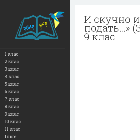
И скучно и
подать…» (
9 клас
1 клас
2 клас
3 клас
4 клас
5 клас
6 клас
7 клас
8 клас
9 клас
10 клас
11 клас
Інше