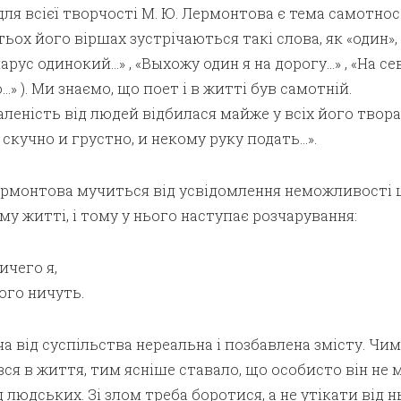
я всієї творчості М. Ю. Лермонтова є тема самотност
тьох його віршах зустрічаються такі слова, як «один»,
арус одинокий…» , «Выхожу один я на дорогу…» , «На се
» ). Ми знаємо, що поет і в житті був самотній.
аленість від людей відбилася майже у всіх його творах
 скучно и грустно, и некому руку подать…».
ермонтова мучиться від усвідомлення неможливості 
му житті, і тому у нього наступає розчарування:
ичего я,
ого ничуть.
ча від суспільства нереальна і позбавлена змісту. Чим
ся в життя, тим ясніше ставало, що особисто він не 
людських. Зі злом треба боротися, а не утікати від н