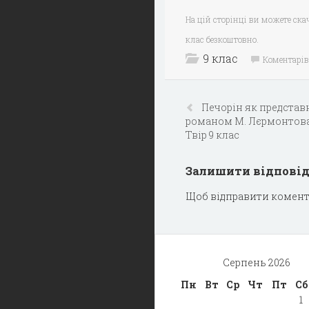
На цій сторінці ви можете ска
клас безкоштовно.
9 клас
Коментарів
Печорін як представ
романом М. Лєрмонтова 
Твір 9 клас
Залишити відпові
Щоб відправити комент
Серпень 2026
Пн
Вт
Ср
Чт
Пт
Сб
1