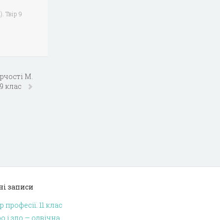
. Твір 9
рчості М.
 9 клас
ні записи
р професії. 11 клас
о і зло — одвічна