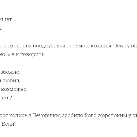
 ищет
т.
Лєрмонтова поєднується і з темою кохання. Ось і у ві
ю…» він говорить:
езбожно,
я любил,
 возможно,
енил?
ося колись з Печоріним, зробило його жорстоким у с
о Бели?