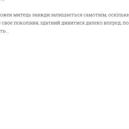
кожен митець завжди залишається самотнім, оскільк
 своє покоління, здатний дивитися далеко вперед, п
ить…