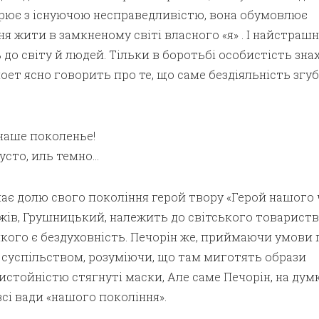
рює з існуючою несправедливістю, вона обумовлює
ня жити в замкненому світі власного «я» . І найстраш
до світу й людей. Тільки в боротьбі особистість зна
 поет ясно говорить про те, що саме бездіяльність згу
наше поколенье!
усто, иль темно…
є долю свого покоління герой твору «Герой нашого ч
жів, Грушницький, належить до світського товариств
кого є бездуховність. Печорін же, приймаючи умови 
д суспільством, розуміючи, що там миготять образи
стойністю стягнуті маски, Але саме Печорін, на дум
 всі вади «нашого покоління».