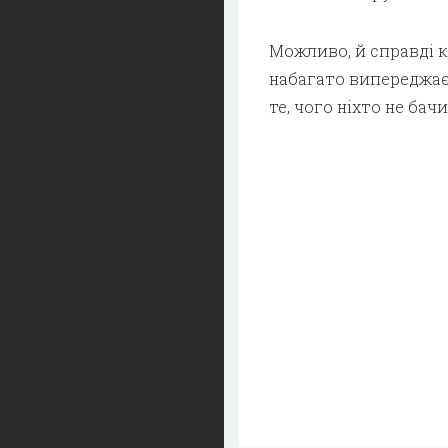
Можливо, й справді 
набагато випереджає
те, чого ніхто не бач