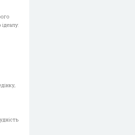
вого
 ідеалу:
дінку,
рудність