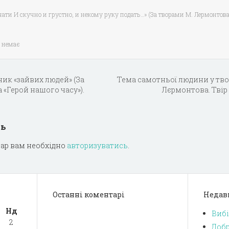
чати И скучно и грустно, и некому руку подать…» (За творами М. Лермонтова)
 немає
ник «зайвих людей» (За
Тема самотньої людини у тво
«Герой нашого часу»).
Лєрмонтова. Твір
дь
ар вам необхідно
авторизуватись
.
Останні коментарі
Недав
Нд
Вибі
2
Добр