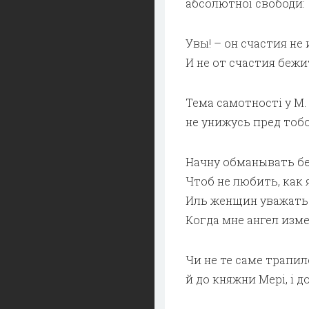
абсолютної свободи:
Увы! – он счастия не
И не от счастия бежи
Тема самотності у М. 
не унижусь пред тобо
Начну обманывать б
Чтоб не любить, как 
Иль женщин уважать
Когда мне ангел изм
Чи не те саме трапил
й до княжни Мері, і д