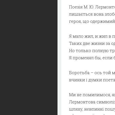
Поезія М. Ю. Лєрмонт
лишається вона злобо
героя, що одержимий 
Я мало жил, и жил в п
Таких две жизни за о
Но только полную тр
Я променял бы, если 
Боротьба – ось той м
вчинки і думки поета
Ми не помилимося, я
Лєрмонтова символізу
шляху, невпинні пошу