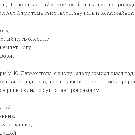
ій, і Печорін у своїй самотності тягнуться до природи
су. Але й тут тема самотності звучить із незвичайною
огу;
стый путь блестит;
немлет Богу,
оворит.
и М. Ю. Лермонтова, я знову і знову замислююся над
хи прикро від того, що ще в юності поет немов проро
 віршів, який, по суті, став програмним:
ругой
анник,
ом странник,
 душой.