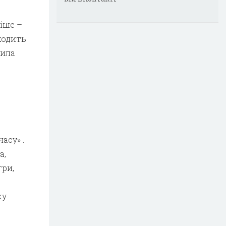
ніше –
ходить
била
асу» .
а,
гри,
ку