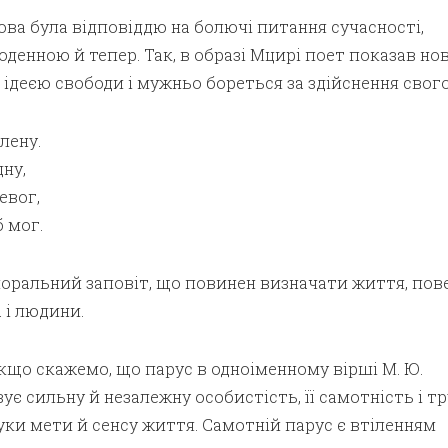
ова була відповіддю на болючі питання сучасності,
денною й тепер. Так, в образі Мцирі поет показав но
ідеєю свободи і мужньо бореться за здійснення свого
лену.
дну,
евог,
б мог.
оральний заповіт, що повинен визначати життя, пове
 і людини.
кщо скажемо, що парус в одноіменному вірші М. Ю.
є сильну й незалежну особистість, її самотність і т
ки мети й сенсу життя. Самотній парус є втіленням