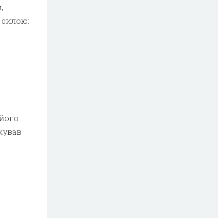
,
 силою:
 його
кував