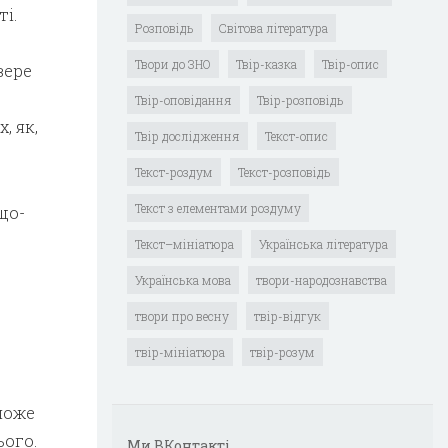
і.
Розповідь
Світова література
Твори до ЗНО
Твір-казка
Твір-опис
вере
Твір-оповідання
Твір-розповідь
, як,
Твір дослідження
Текст-опис
Текст-роздум
Текст-розповідь
Текст з елементами роздуму
що-
Текст–мініатюра
Українська література
Українська мова
твори-народознавства
твори про весну
твір-відгук
твір-мініатюра
твір-розум
може
ього.
Ми ВКонтакті