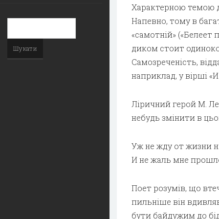
Характерною темою дл
Напевно, тому в бага
«самотній» («Белеет п
диком стоит одиноко…
Самозреченість, відд
наприклад, у вірші «И
Ліричний герой М. Л
небудь змінити в цьо
Уж не жду от жизни н
И не жаль мне прошл
Поет розумів, що вте
пильніше він вдивляв
бути байдужим до бід 