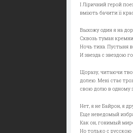
І Ліричний герой поез
вміють бачити її кра
Выхожу один я на дор
Сквозь туман кремни
Ночь тиха. Пустыня в
И звезда с звездою г
Щоразу, читаючи твор
долею. Мені стає тро
свою долю в одному з
Нет, я не Байрон, я д
Еще неведомый избр
Как он, гонимый мир
Но только с русскою