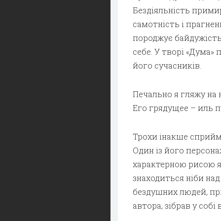
Бездіяльність прими
самотність і прагнен
породжує байдужість 
себе. У творі «Дума»
його сучасників.
Печально я гляжу на 
Его грядущее – иль п
Трохи інакше сприйма
Один із його персона
характерною рисою я
знаходиться ніби на
бездушних людей, при
автора, зібрав у собі