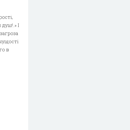
рості,
уш!..» І
 загроза
ачущості
го в