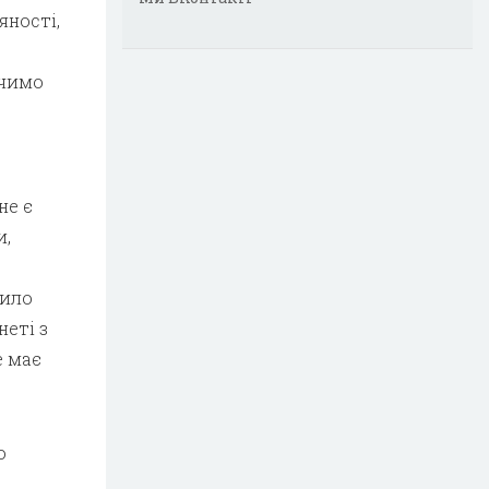
яності,
ачимо
не є
и,
сило
неті з
е має
о