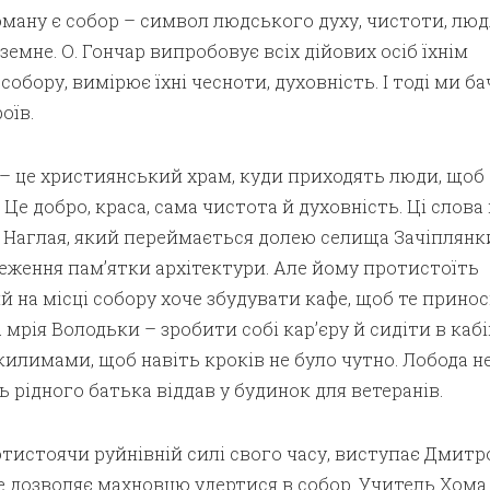
ману є собор – символ людського духу, чистоти, люд
земне. О. Гончар випробовує всіх дійових осіб їхнім
собору, вимірює їхні чесноти, духовність. І тоді ми б
оїв.
 – це християнський храм, куди приходять люди, щоб
Це добро, краса, сама чистота й духовність. Ці слова 
Наглая, який переймається долею селища Зачіплянк
еження пам’ятки архітектури. Але йому протистоїть
й на місці собору хоче збудувати кафе, щоб те прино
мрія Володьки – зробити собі кар’єру й сидіти в кабі
илимами, щоб навіть кроків не було чутно. Лобода н
ь рідного батька віддав у будинок для ветеранів.
отистоячи руйнівній силі свого часу, виступає Дмитр
е дозволяє махновцю удертися в собор. Учитель Хома