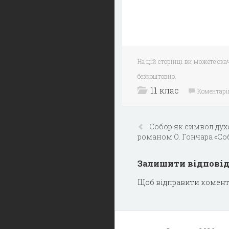
На цій сторінці ви можете скач
безкоштовно.
11 клас
Коментарі
Собор як символ дух
романом О. Гончара «Собо
Залишити відпові
Щоб відправити комент