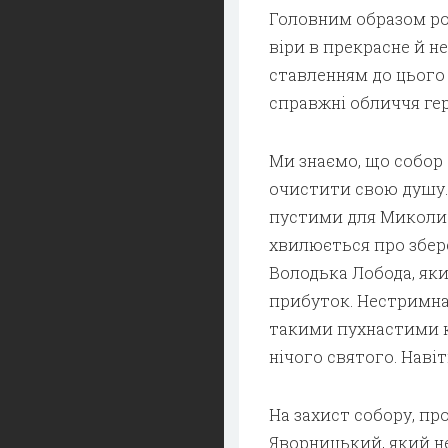
Головним образом ро
віри в прекрасне й не
ставленням до цього 
справжні обличчя гер
Ми знаємо, що собор
очистити свою душу. 
пустими для Миколи 
хвилюється про збер
Володька Лобода, яки
прибуток. Нестримна 
такими пухнастими к
нічого святого. Навіт
На захист собору, пр
Яворницький, який н