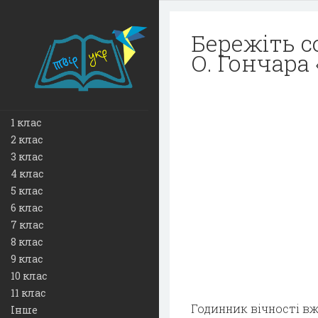
Бережіть с
О. Гончара 
1 клас
2 клас
3 клас
4 клас
5 клас
6 клас
7 клас
8 клас
9 клас
10 клас
11 клас
Годинник вічності вж
Інше