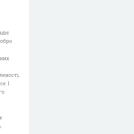
адіє
обро.
аних
леності,
е. І
го
м
,