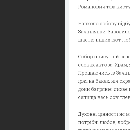
Романович теж виступ
Навколо собору відб
Зачіплянки. Зародил
щастю інших Ізот Лоб
Собор присутній на к
словах автора. Храм, 
Прощаючись із Зачіп
іржі на банях, ніч скр
доки багряніє, дихає
селища весь освітлен
Духовні цінності не
потрібні любов, добр