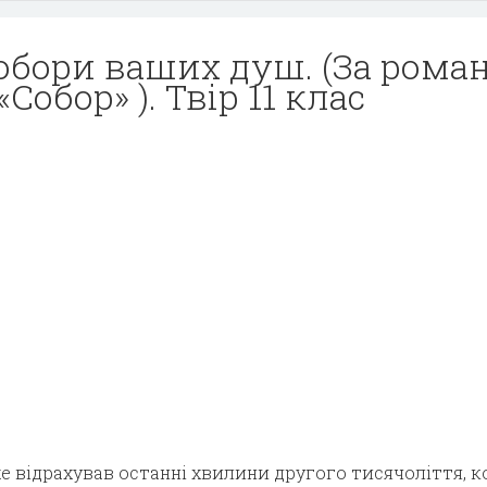
обори ваших душ. (За рома
«Собор» ). Твір 11 клас
е відрахував останні хвилини другого тисячоліття, к