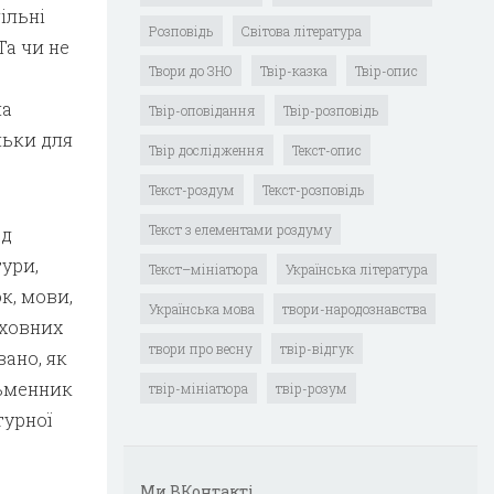
ільні
Розповідь
Світова література
Та чи не
Твори до ЗНО
Твір-казка
Твір-опис
на
Твір-оповідання
Твір-розповідь
льки для
Твір дослідження
Текст-опис
Текст-роздум
Текст-розповідь
Текст з елементами роздуму
ед
ури,
Текст–мініатюра
Українська література
к, мови,
Українська мова
твори-народознавства
уховних
твори про весну
твір-відгук
вано, як
сьменник
твір-мініатюра
твір-розум
турної
Ми ВКонтакті