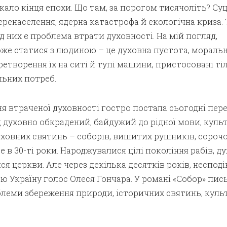
ало кінця епохи. Що там, за порогом тисячоліть? Суц
еренаселення, ядерна катастрофа й екологічна криза. 
них є проблема втрати духовності. На мій погляд,
же статися з людиною – це духовна пустота, мораль
ретворення їх на ситі й тупі машини, пристосовані ті
льних потреб.
я втраченої духовності гостро постала сьогодні пер
духовно обкрадений, байдужий до рідної мови, культ
уховних святинь – соборів, вишитих рушників, сорочо
е в 30-ті роки. Народжувалися цілі покоління рабів, д
я церкви. Але через декілька десятків років, несподі
сю Україну голос Олеся Гончара. У романі «Собор» пи
леми збереження природи, історичних святинь, куль