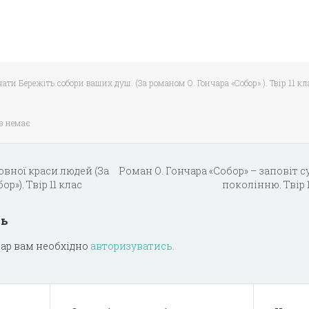
ати Бережіть собори ваших душ. (За романом О. Гончара «Собор» ). Твір 11 кл
в немає
овної краси людей (За
Роман О. Гончара «Собор» – заповіт 
р»). Твір 11 клас
поколінню. Твір 
дь
ар вам необхідно
авторизуватись
.