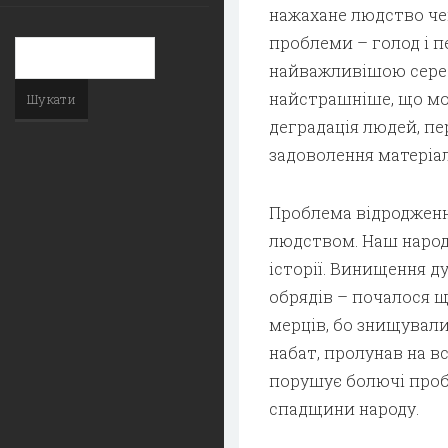
нажахане людство чек
проблеми – голод і п
найважливішою серед 
найстрашніше, що мо
деградація людей, пе
задоволення матеріа
Проблема відродженн
людством. Наш народ 
історії. Винищення д
обрядів – почалося щ
мерців, бо знищувалис
набат, пролунав на в
порушує болючі проб
спадщини народу.