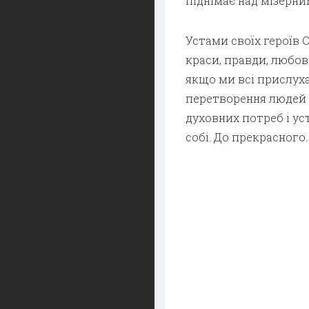
піднімає над мізерни
Устами своїх героїв 
краси, правди, любові
якщо ми всі прислуха
перетворення людей 
духовних потреб і у
собі. До прекрасного