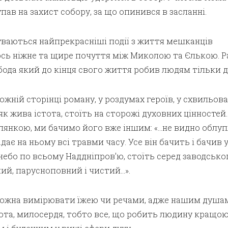
ав на захист собору, за що опинився в засланні.
уваються найпрекрасніші події з життя мешканців
ось ніжне та щире почуття між Миколою та Єлькою. Р
ода який до кінця свого життя робив людям тільки д
ожній сторінці роману, у роздумах героїв, у схвильов
як жива істота, стоїть на сторожі духовних цінностей.
лянкою, ми бачимо його вже іншим: «…не видно облуп
адає на ньому всі травми часу. Усе він бачить і бачив ус
 небо по всьому Наддніпров’ю, стоїть серед заводсько
ий, парусноповний і чистий…».
 можна вимірювати їжею чи речами, адже нашим душа
ота, милосердя, тобто все, що робить людину кращою