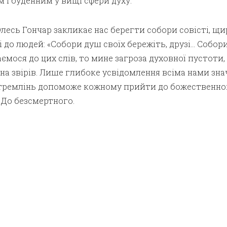
м і буденним у вищі сфери духу.
Олесь Гончар закликає нас берегти собори совісті, щи
 до людей: «Собори душ своїх бережіть, друзі… Собори д
ємося до цих слів, то мине загроза духовної пустоти,
на звірів. Лише глибоке усвідомлення всіма нами зн
стремлінь допоможе кожному прийти до божественно
. До безсмертного.