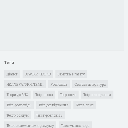
Теги
Діалог
ЗРАЗКИ ТВОРІВ
Замітка в газету
НЕЛІТЕРАТУРНІ ТЕМИ
Розповідь
Світова література
Твори до ЗНО
Твір-казка
Твір-опис
Твір-оповідання
Твір-розповідь
Твір дослідження
Текст-опис
Текст-роздум
Текст-розповідь
Текст з елементами роздуму
Текст–мініатюра