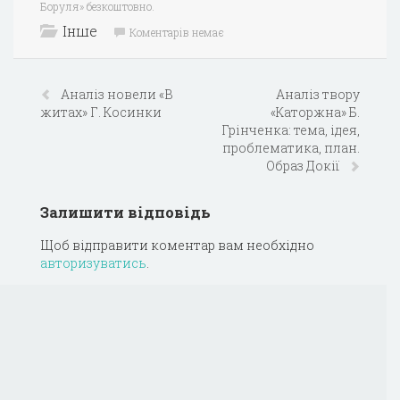
Боруля» безкоштовно.
Інше
Коментарів немає
Аналіз новели «В
Аналіз твору
житах» Г. Косинки
«Каторжна» Б.
Грінченка: тема, ідея,
проблематика, план.
Образ Докії
Залишити відповідь
Щоб відправити коментар вам необхідно
авторизуватись
.