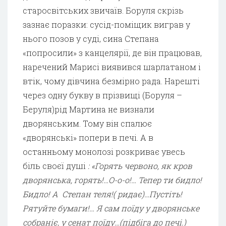
старосвітських звичаїв. Боруля скрізь
зазнає поразки: сусід-поміщик виграв у
нього позов у суді, сина Степана
«попросили» з канцелярії, де він працював,
наречений Марисі виявився шарлатаном і
втік, чому дівчина безмірно рада. Нарешті
через одну букву в прізвищі (Боруля –
Беруля)рід Мартина не визнали
дворянським. Тому він спалює
«дворянські» попери в печі. А в
останньому монолозі розкриває увесь
біль своєї душі
: «Горять червоно, як кров
дворянська, горять!…О-о-о!… Тепер ти бидло!
Бидло! А Степан теля!( ридає)…Пустіть!
Рятуйте бумаги!… Я сам поїду у дворянське
собраніє, у сенат поїду…(підбіга до печі.)