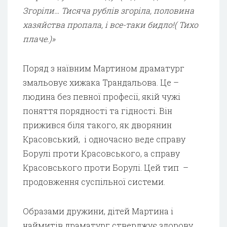
Згоріли… Тисяча рублів згоріла, половина
хазяйства пропала, і все-таки бидло!( Тихо
плаче.)»
Поряд з наївним Мартином драматург
змальовує хижака Трандальова. Це –
людина без певної професії, якій чужі
поняття порядності та гідності. Він
прижився біля такого, як дворянин
Красовський, і одночасно веде справу
Борулі проти Красовського, а справу
Красовського проти Борулі. Цей тип –
продовження суспільної системи.
Образами дружини, дітей Мартина і
наймитів драматург стверджує здорову