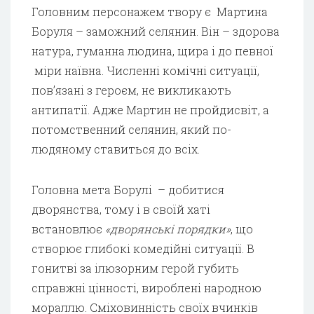
Головним персонажем твору є Мартина
Боруля – заможний селянин. Він – здорова
натура, гуманна людина, щира і до певної
міри наївна. Численні комічні ситуації,
пов’язані з героєм, не викликають
антипатії. Адже Мартин не пройдисвіт, а
потомственний селянин, який по-
людяному ставиться до всіх.
Головна мета Борулі – добитися
дворянства, тому і в своїй хаті
встановлює
«дворянські порядки»
, що
створює глибокі комедійні ситуації. В
гонитві за ілюзорним герой губить
справжні цінності, вироблені народною
мораллю. Сміховинність своїх вчинків