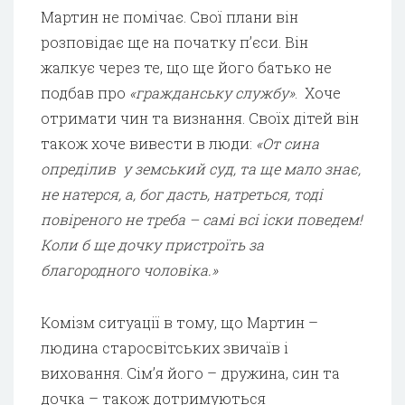
Мартин не помічає. Свої плани він
розповідає ще на початку п’єси. Він
жалкує через те, що ще його батько не
подбав про
«гражданську службу»
. Хоче
отримати чин та визнання. Своїх дітей він
також хоче вивести в люди:
«От сина
опреділив у земський суд, та ще мало знає,
не натерся, а, бог дасть, натреться, тоді
повіреного не треба – самі всі іски поведем!
Коли б ще дочку пристроїть за
благородного чоловіка.»
Комізм ситуації в тому, що Мартин –
людина старосвітських звичаїв і
виховання. Сім’я його – дружина, син та
дочка – також дотримуються