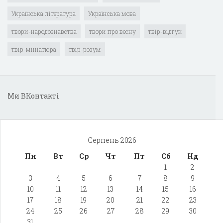
Українська література
Українська мова
твори-народознавства
твори про весну
твір-відгук
твір-мініатюра
твір-розум
Ми ВКонтакті
Серпень 2026
Пн
Вт
Ср
Чт
Пт
Сб
Нд
1
2
3
4
5
6
7
8
9
10
11
12
13
14
15
16
17
18
19
20
21
22
23
24
25
26
27
28
29
30
31