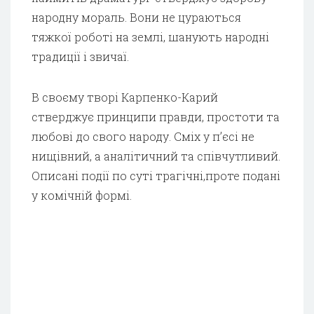
народну мораль. Вони не цураються
тяжкої роботі на землі, шанують народні
традиції і звичаї.
В своєму творі Карпенко-Карий
стверджує принципи правди, простоти та
любові до свого народу. Сміх у п’єсі не
нищівний, а аналітичний та співчутливий.
Описані події по суті трагічні,проте подані
у комічній формі.