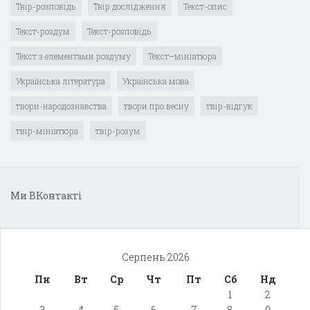
Твір-розповідь
Твір дослідження
Текст-опис
Текст-роздум
Текст-розповідь
Текст з елементами роздуму
Текст–мініатюра
Українська література
Українська мова
твори-народознавства
твори про весну
твір-відгук
твір-мініатюра
твір-розум
Ми ВКонтакті
Серпень 2026
Пн
Вт
Ср
Чт
Пт
Сб
Нд
1
2
3
4
5
6
7
8
9