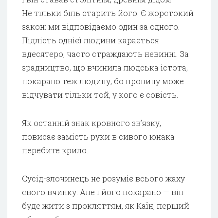
Не тільки біль старить його. Є жорстокий
закон: ми відповідаємо один за одного.
Підлість однієї людини карається
вдесятеро, часто страждають невинні. За
зрадництво, що вчинила людська істота,
покарано теж людину, бо провину може
відчувати тільки той, у кого є совість.
Як останній знак кровного зв’язку,
повисає замість руки в сивого юнака
перебите крило.
Сусід-злочинець не розуміє всього жаху
свого вчинку. Але і його покарано — він
буде жити з прокляттям, як Каїн, перший