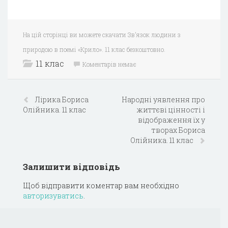
На цій сторінці ви можете скачати Зв’язок людини з
природою в поемі «Крило». 11 клас безкоштовно.
11 клас
Коментарів немає
Лірика Бориса
Народні уявлення про
Олійника. 11 клас
життєві цінності і
відображення їх у
творах Бориса
Олійника. 11 клас
Залишити відповідь
Щоб відправити коментар вам необхідно
авторизуватись
.