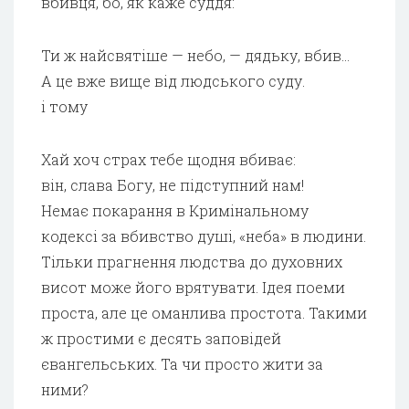
вбивця, бо, як каже суддя:
Ти ж найсвятіше — небо, — дядьку, вбив…
А це вже вище від людського суду.
і тому
Хай хоч страх тебе щодня вбиває:
він, слава Богу, не підступний нам!
Немає покарання в Кримінальному
кодексі за вбивство душі, «неба» в людини.
Тільки прагнення людства до духовних
висот може його врятувати. Ідея поеми
проста, але це оманлива простота. Такими
ж простими є десять заповідей
євангельських. Та чи просто жити за
ними?