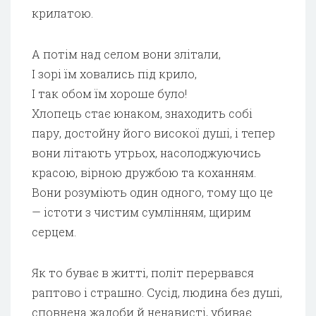
крилатою.
А потім над селом вони злітали,
І зорі їм ховались під крило,
І так обом їм хороше було!
Хлопець стає юнаком, знаходить собі
пару, достойну його високої душі, і тепер
вони літають утрьох, насолоджуючись
красою, вірною дружбою та коханням.
Вони розуміють один одного, тому що це
— істоти з чистим сумлінням, щирим
серцем.
Як то буває в житті, політ перервався
раптово і страшно. Сусід, людина без душі,
сповнена жадоби й ненависті, убиває