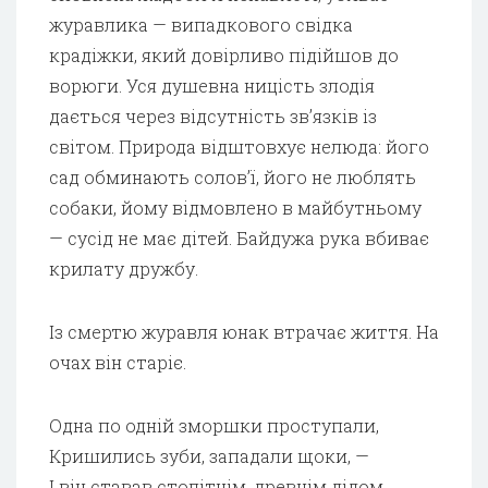
журавлика — випадкового свідка
крадіжки, який довірливо підійшов до
ворюги. Уся душевна ницість злодія
дається через відсутність зв’язків із
світом. Природа відштовхує нелюда: його
сад обминають солов’ї, його не люблять
собаки, йому відмовлено в майбутньому
— сусід не має дітей. Байдужа рука вбиває
крилату дружбу.
Із смертю журавля юнак втрачає життя. На
очах він старіє.
Одна по одній зморшки проступали,
Кришились зуби, западали щоки, —
І він ставав столітнім, древнім дідом.