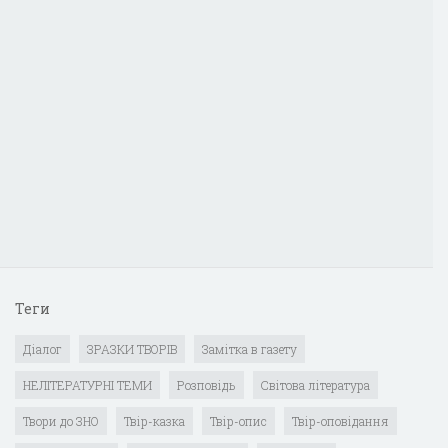
Теги
Діалог
ЗРАЗКИ ТВОРІВ
Замітка в газету
НЕЛІТЕРАТУРНІ ТЕМИ
Розповідь
Світова література
Твори до ЗНО
Твір-казка
Твір-опис
Твір-оповідання