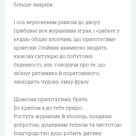
більше змарнів…
І ось вересневим ранком до двору
прибуває вся журавлина зграя, і «цибате у
кедах» обіцяє хлопчині, що прилітатиме
щовесни. Олійник навмисно зводить
казкову ситуацію до побутової
буденності, але, говорячи про те, що
зв’язує рятівника й порятованого,
знаходить чудову, ємну фразу:
Щовесни прилітатиму, брате,
Бо крилом я до тебе приріс.
Ростуть журавлик й хлопець, поєднані
добротою, душевним теплом та чистотою.
Благородство душі робить дитину