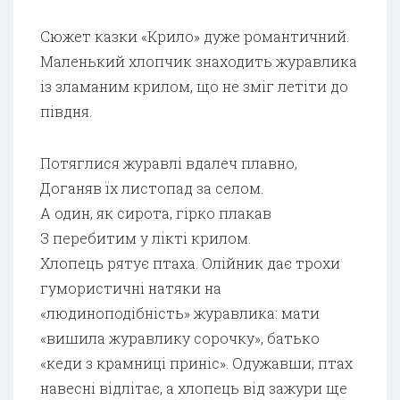
Сюжет казки «Крило» дуже романтичний.
Маленький хлопчик знаходить журавлика
із зламаним крилом, що не зміг летіти до
півдня.
Потяглися журавлі вдалеч плавно,
Доганяв їх листопад за селом.
А один, як сирота, гірко плакав
З перебитим у лікті крилом.
Хлопець рятує птаха. Олійник дає трохи
гумористичні натяки на
«людиноподібність» журавлика: мати
«вишила журавлику сорочку», батько
«кеди з крамниці приніс». Одужавши, птах
навесні відлітає, а хлопець від зажури ще