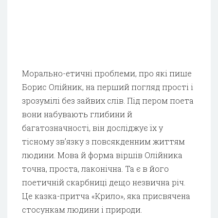
Морально-етичні проблеми, про які пише
Борис Олійник, на перший погляд прості і
зрозумілі без зайвих слів. Під пером поета
вони набувають глибини й
багатозначності, він досліджує їх у
тісному зв’язку з повсякденним життям
людини. Мова й форма віршів Олійника
точна, проста, лаконічна. Та є в його
поетичній скарбниці дещо незвична річ.
Це казка-притча «Крило», яка присвячена
стосункам людини і природи.