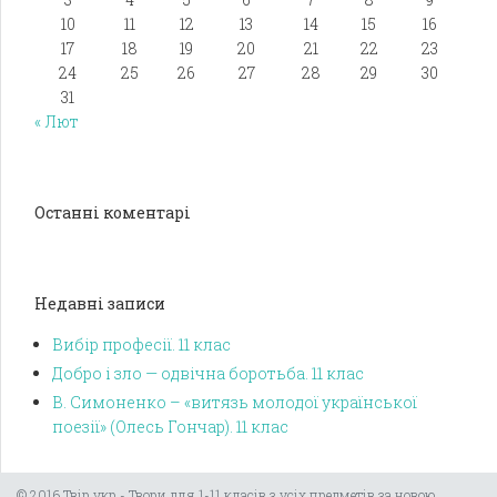
10
11
12
13
14
15
16
17
18
19
20
21
22
23
24
25
26
27
28
29
30
31
« Лют
Останні коментарі
Недавні записи
Вибір професії. 11 клас
Добро і зло — одвічна боротьба. 11 клас
В. Симоненко – «витязь молодої української
поезії» (Олесь Гончар). 11 клас
© 2016 Твір.укр - Твори для 1-11 класів з усіх предметів за новою