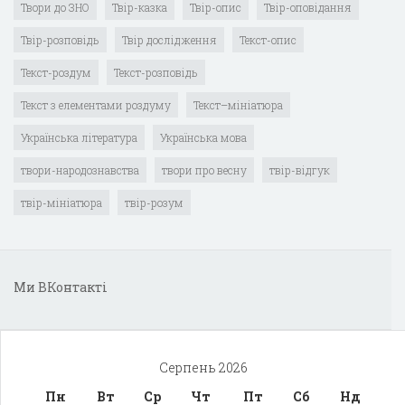
Твори до ЗНО
Твір-казка
Твір-опис
Твір-оповідання
Твір-розповідь
Твір дослідження
Текст-опис
Текст-роздум
Текст-розповідь
Текст з елементами роздуму
Текст–мініатюра
Українська література
Українська мова
твори-народознавства
твори про весну
твір-відгук
твір-мініатюра
твір-розум
Ми ВКонтакті
Серпень 2026
Пн
Вт
Ср
Чт
Пт
Сб
Нд