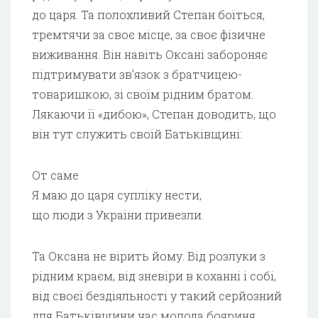
до царя. Та полохливий Степан боїться,
тремтячи за своє місце, за своє фізичне
виживання. Він навіть Оксані забороняє
підтримувати зв’язок з братчицею-
товаришкою, зі своїм рідним братом.
Лякаючи її «дибою», Степан доводить, що
він тут служить своїй Батьківщині:
От саме
Я маю до царя супліку нести,
що люди з України привезли.
Та Оксана не вірить йому. Від розлуки з
рідним краєм, від зневіри в коханні і собі,
від своєї бездіяльності у такий серйозний
для Батьківщини час молода бояриня