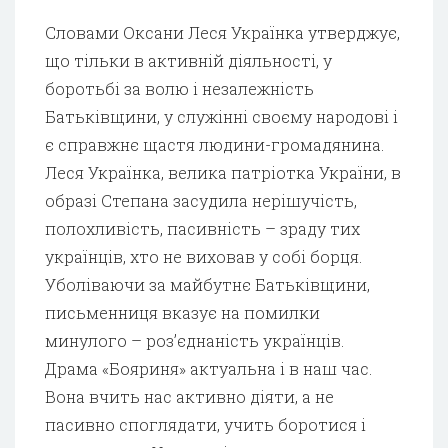
Словами Оксани Леся Українка утверджує,
що тільки в активній діяльності, у
боротьбі за волю і незалежність
Батьківщини, у служінні своєму народові і
є справжнє щастя людини-громадянина.
Леся Українка, велика патріотка України, в
образі Степана засудила нерішучість,
полохливість, пасивність – зраду тих
українців, хто не виховав у собі борця.
Уболіваючи за майбутнє Батьківщини,
письменниця вказує на помилки
минулого – роз’єднаність українців.
Драма «Бояриня» актуальна і в наш час.
Вона вчить нас активно діяти, а не
пасивно споглядати, учить боротися і