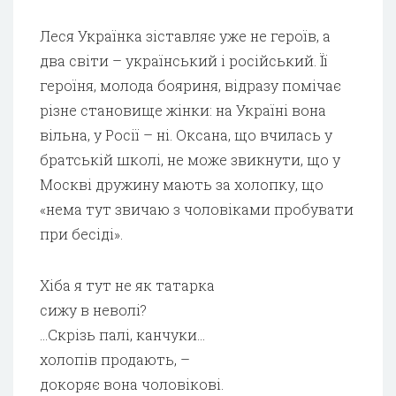
Леся Українка зіставляє уже не героїв, а
два світи – український і російський. Її
героїня, молода бояриня, відразу помічає
різне становище жінки: на Україні вона
вільна, у Росії – ні. Оксана, що вчилась у
братській школі, не може звикнути, що у
Москві дружину мають за холопку, що
«нема тут звичаю з чоловіками пробувати
при бесіді».
Хіба я тут не як татарка
сижу в неволі?
…Скрізь палі, канчуки…
холопів продають, –
докоряє вона чоловікові.