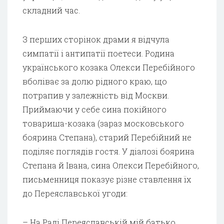
складний час.
З перших сторінок драми я відчула
симпатії і антипатії поетеси. Родина
українського козака Олекси Перебійного
вболіває за долю рідного краю, що
потрапив у залежність від Москви.
Приймаючи у себе сина покійного
товариша-козака (зараз московського
боярина Степана), старий Перебійний не
поділяє поглядів гостя. У діалозі боярина
Степана й Івана, сина Олекси Перебійного,
письменниця показує різне ставлення їх
до Переяславської угоди:
– На Раді Переяславській мій батько,