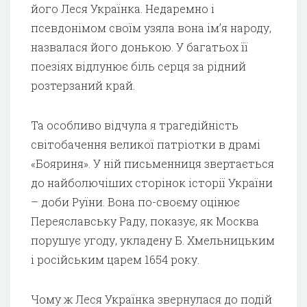
його Леся Українка. Недаремно і
псевдонімом своїм узяла вона ім’я народу,
назвалася його донькою. У багатьох її
поезіях відлунює біль серця за рідний
розтерзаний край.
Та особливо відчула я трагедійність
світобачення великої патріотки в драмі
«Бояриня». У ній письменниця звертається
до найболючіших сторінок історії України
– доби Руїни. Вона по-своєму оцінює
Переяславську Раду, показує, як Москва
порушує угоду, укладену Б. Хмельницьким
і російським царем 1654 року.
Чому ж Леся Українка звернулася до подій