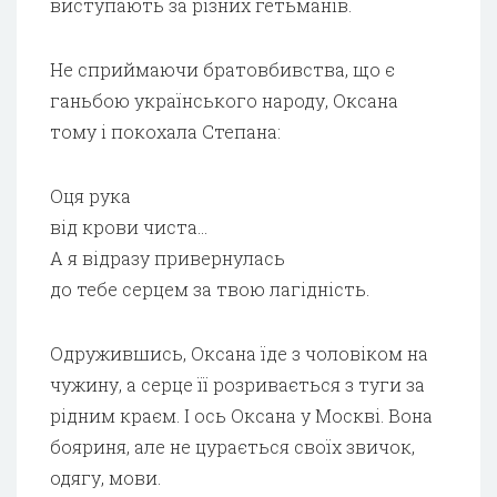
виступають за різних гетьманів.
Не сприймаючи братовбивства, що є
ганьбою українського народу, Оксана
тому і покохала Степана:
Оця рука
від крови чиста…
А я відразу привернулась
до тебе серцем за твою лагідність.
Одружившись, Оксана їде з чоловіком на
чужину, а серце її розривається з туги за
рідним краєм. І ось Оксана у Москві. Вона
бояриня, але не цурається своїх звичок,
одягу, мови.