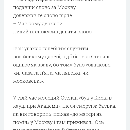
подавши слово за Москву,
додержав те слово вірне.
– Мав кому держати!
Лихий їх спокусив давати слово.
Іван уважає ганебним служити
російському цареві, а дії батька Степана
оцінює як зраду, бо тому було «однаково,
чиї лизати п’яти, чи лядські, чи
московські».
У свій час молодий Степан «був у Києві в
науці при Академії», після смерті ж батька,
як він говорить, поїхав «до матері на
поміч» у Москву і там прижився… Ось