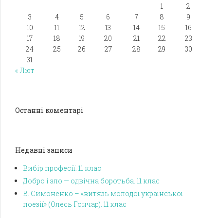
1
2
3
4
5
6
7
8
9
10
11
12
13
14
15
16
17
18
19
20
21
22
23
24
25
26
27
28
29
30
31
« Лют
Останні коментарі
Недавні записи
Вибір професії. 11 клас
Добро і зло — одвічна боротьба. 11 клас
В. Симоненко – «витязь молодої української
поезії» (Олесь Гончар). 11 клас