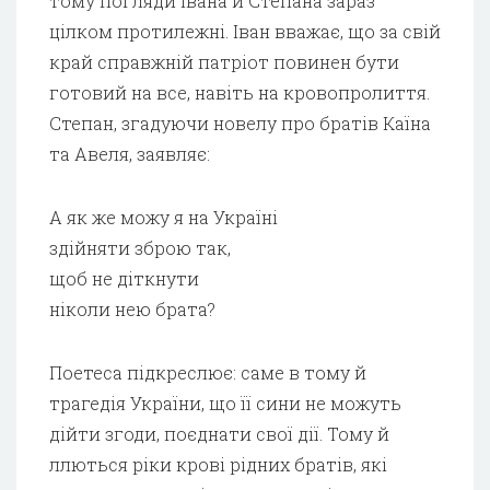
тому погляди Івана й Степана зараз
цілком протилежні. Іван вважає, що за свій
край справжній патріот повинен бути
готовий на все, навіть на кровопролиття.
Степан, згадуючи новелу про братів Каїна
та Авеля, заявляє:
А як же можу я на Україні
здійняти зброю так,
щоб не діткнути
ніколи нею брата?
Поетеса підкреслює: саме в тому й
трагедія України, що її сини не можуть
дійти згоди, поєднати свої дії. Тому й
ллються ріки крові рідних братів, які