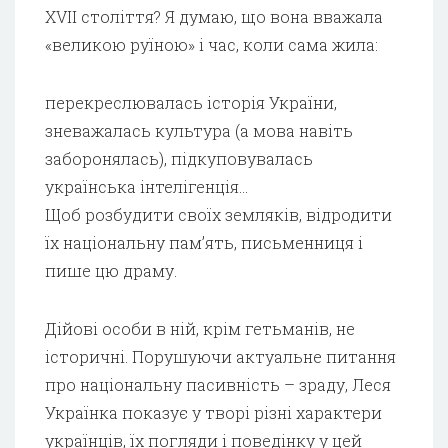
XVII століття? Я думаю, що вона вважала
«великою руїною» і час, коли сама жила:
перекреслювалась історія України,
зневажалась культура (а мова навіть
заборонялась), підкуповувалась
українська інтелігенція…
Щоб розбудити своїх земляків, відродити
їх національну пам’ять, письменниця і
пише цю драму.
Дійові особи в ній, крім гетьманів, не
історичні. Порушуючи актуальне питання
про національну пасивність – зраду, Леся
Українка показує у творі різні характери
українців, їх погляди і поведінку у цей