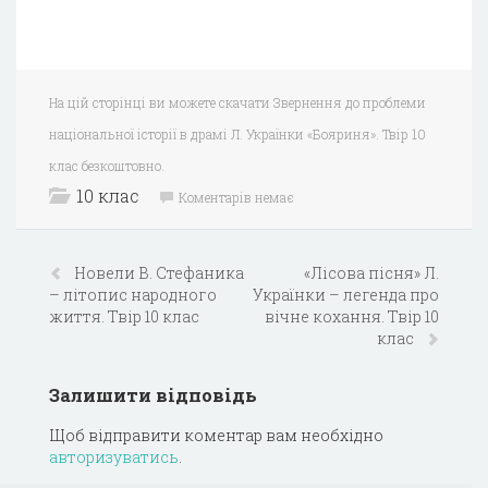
На цій сторінці ви можете скачати Звернення до проблеми
національної історії в драмі Л. Українки «Бояриня». Твір 10
клас безкоштовно.
10 клас
Коментарів немає
Новели В. Стефаника
«Лісова пісня» Л.
– літопис народного
Українки – легенда про
життя. Твір 10 клас
вічне кохання. Твір 10
клас
Залишити відповідь
Щоб відправити коментар вам необхідно
авторизуватись
.