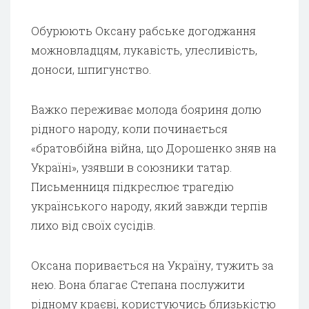
Обурюють Оксану рабське догоджання
можновладцям, лукавість, улесливість,
доноси, шпигунство.
Важко переживає молода бояриня долю
рідного народу, коли починається
«братовбійна війна, що Дорошенко зняв на
Україні», узявши в союзники татар.
Письменниця підкреслює трагедію
українського народу, який завжди терпів
лихо від своїх сусідів.
Оксана поривається на Україну, тужить за
нею. Вона благає Степана послужити
рідному краєві, користуючись близькістю