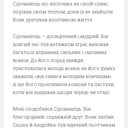
Сіроманець ніс хлопчика на своїй спині,
зігрівав своїм теплом, доки їх не знайшли.
Вовк урятував хлопчикові життя.
Сіроманець — досвідчений і мудрий. Він
довгий час був ватажком зграї, виховав
багатьох вправних, сильних і сміливих
вовків. До його порад завжди
прислухалися молоді вовки, на його думку
зважали, «він снився молодим вовчицям».
А ще його проклинали конюхи та пастухи,
коли він завдавав шкоди череді чи отарі.
Мені сподобався Сіроманець. Він
благородний, справжній друг. Вовк любив
Сашка й Андрійка, був вдячний льотчикам