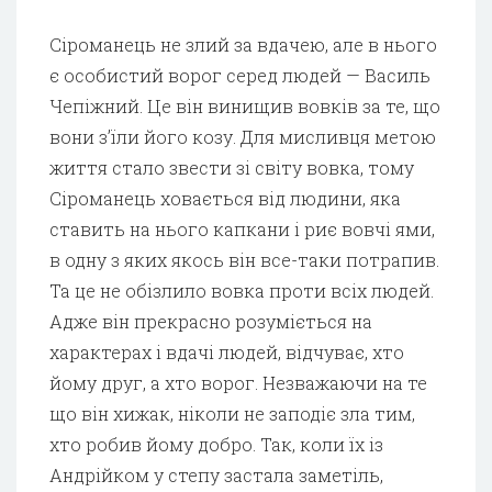
Сіроманець не злий за вдачею, але в нього
є особистий ворог серед людей — Василь
Чепіжний. Це він винищив вовків за те, що
вони з’їли його козу. Для мисливця метою
життя стало звести зі світу вовка, тому
Сіроманець ховається від людини, яка
ставить на нього капкани і риє вовчі ями,
в одну з яких якось він все-таки потрапив.
Та це не обізлило вовка проти всіх людей.
Адже він прекрасно розуміється на
характерах і вдачі людей, відчуває, хто
йому друг, а хто ворог. Незважаючи на те
що він хижак, ніколи не заподіє зла тим,
хто робив йому добро. Так, коли їх із
Андрійком у степу застала заметіль,