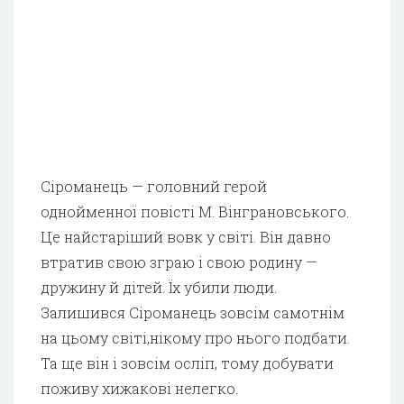
Сіроманець — головний герой
однойменної повісті М. Вінграновського.
Це найстаріший вовк у світі. Він давно
втратив свою зграю і свою родину —
дружину й дітей. Їх убили люди.
Залишився Сіроманець зовсім самотнім
на цьому світі,нікому про нього подбати.
Та ще він і зовсім осліп, тому добувати
поживу хижакові нелегко.