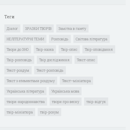
Теги
Діалог
ЗРАЗКИ ТВОРІВ
Замітка в газету
НЕЛІТЕРАТУРНІ ТЕМИ
Розповідь
Світова література
Твори до ЗНО
Твір-казка
Твір-опис
Твір-оповідання
Твір-розповідь
Твір дослідження
Текст-опис
Текст-роздум
Текст-розповідь
Текст з елементами роздуму
Текст–мініатюра
Українська література
Українська мова
твори-народознавства
твори про весну
твір-відгук
твір-мініатюра
твір-розум