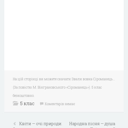
На цій сторінці ви можете скачати Звали вовка Сіроманець…
(За повістю М. Вінграновського «Сіроманець»). 5 клас
безкоштовно.
5 клас
Коментарів немає
Квіти — очі природи.
Народна пісня — душа