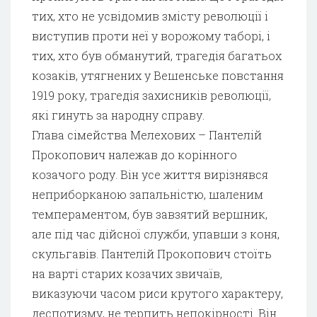
тих, хто не усвідомив змісту революції і
виступив проти неї у ворожому таборі, і
тих, хто був обманутий, трагедія багатьох
козаків, утягнених у Вешенське повстання
1919 року, трагедія захисників революції,
які гинуть за народну справу.
Глава сімейства Мелехових – Пантелій
Прокопович належав до корінного
козачого роду. Він усе життя вирізнявся
неприборканою запальністю, шаленим
темпераментом, був завзятий вершник,
але під час дійсної служби, упавши з коня,
скульгавів. Пантелій Прокопович стоїть
на варті старих козачих звичаїв,
виказуючи часом риси крутого характеру,
деспотизму, не терпить непокірності. Він