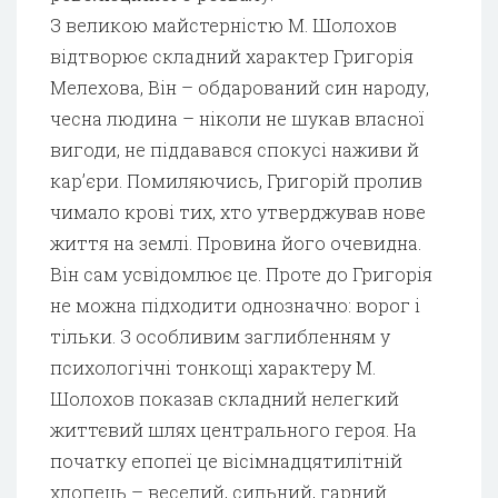
З великою майстерністю М. Шолохов
відтворює складний характер Григорія
Мелехова, Він – обдарований син народу,
чесна людина – ніколи не шукав власної
вигоди, не піддавався спокусі наживи й
кар’єри. Помиляючись, Григорій пролив
чимало крові тих, хто утверджував нове
життя на землі. Провина його очевидна.
Він сам усвідомлює це. Проте до Григорія
не можна підходити однозначно: ворог і
тільки. З особливим заглибленням у
психологічні тонкощі характеру М.
Шолохов показав складний нелегкий
життєвий шлях центрального героя. На
початку епопеї це вісімнадцятилітній
хлопець – веселий, сильний, гарний.