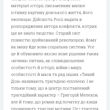
матеріал історії, письменник малює
істинну картину донського життя, його
еволюцію. Дійсність Росії надала в
розпорядження автора конфлікти, котрих
ще не знало людство. Старий світ
повністю зруйнований революцією, йому
на зміну йде нова соціальна система. Усе
це й обумовило якісно нове рішення таких
«вічних» питань, як співвідношення
особистості й історії, війни і миру,
особистості й маси та ряд інших. «Тихий
Дон» називають трагедією-епопеєю. І не
тільки тому, що в центрі поставлений
трагедійний характер – Григорій Мелехов,
але й тому, що роман від початку до кінця
пронизують трагічні мотиви. Це і трагедія