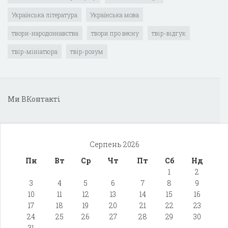
Українська література
Українська мова
твори-народознавства
твори про весну
твір-відгук
твір-мініатюра
твір-розум
Ми ВКонтакті
Серпень 2026
Пн
Вт
Ср
Чт
Пт
Сб
Нд
1
2
3
4
5
6
7
8
9
10
11
12
13
14
15
16
17
18
19
20
21
22
23
24
25
26
27
28
29
30
31