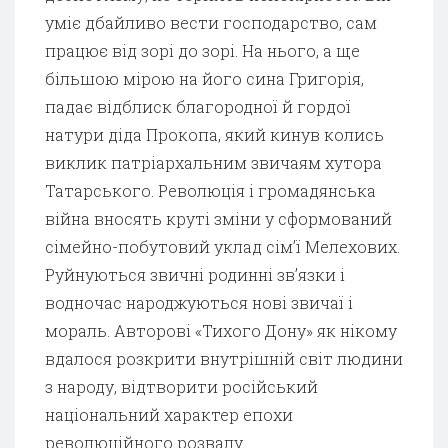
уміє дбайливо вести господарство, сам
працює від зорі до зорі. На нього, а ще
більшою мірою на його сина Григорія,
падає відблиск благородної й гордої
натури діда Прокопа, який кинув колись
виклик патріархальним звичаям хутора
Татарського. Революція і громадянська
війна вносять круті зміни у сформований
сімейно-побутовий уклад сім’ї Мелехових.
Руйнуються звичні родинні зв’язки і
водночас народжуються нові звичаї і
мораль. Авторові «Тихого Дону» як нікому
вдалося розкрити внутрішній світ людини
з народу, відтворити російський
національний характер епохи
революційного розвалу.