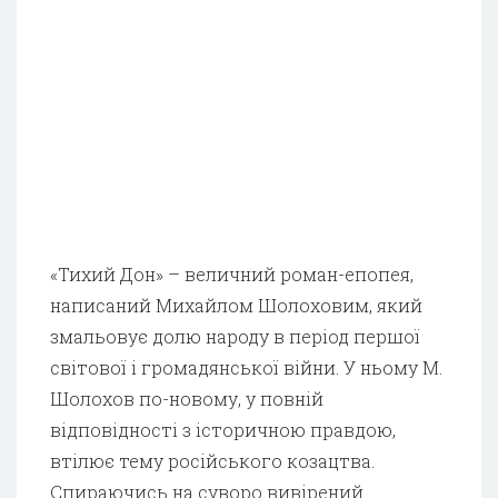
«Тихий Дон» – величний роман-епопея,
написаний Михайлом Шолоховим, який
змальовує долю народу в період першої
світової і громадянської війни. У ньому М.
Шолохов по-новому, у повній
відповідності з історичною правдою,
втілює тему російського козацтва.
Спираючись на суворо вивірений