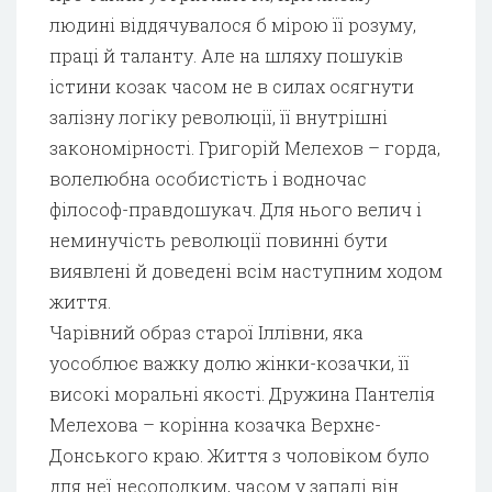
людині віддячувалося б мірою її розуму,
праці й таланту. Але на шляху пошуків
істини козак часом не в силах осягнути
залізну логіку революції, її внутрішні
закономірності. Григорій Мелехов – горда,
волелюбна особистість і водночас
філософ-правдошукач. Для нього велич і
неминучість революції повинні бути
виявлені й доведені всім наступним ходом
життя.
Чарівний образ старої Іллівни, яка
уособлює важку долю жінки-козачки, її
високі моральні якості. Дружина Пантелія
Мелехова – корінна козачка Верхнє-
Донського краю. Життя з чоловіком було
для неї несолодким, часом у запалі він