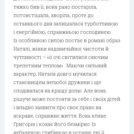
тяжко бив її, вона рано постаріла,
потовстішала, хворіла, проте до
останнього дня залишалася турботливою
і енергійною, справжньою господинею.
Із особливою силою постає в романі образ
Наталі, жінки надзвичайної чистоти й
чутливості – «її очі світилися сяючим
трепетним теплом» . Маючи сильний
характер, Наталя довго мучилася
становищем нелюбої дружини і ще
сподівалася на кращу долю. Але вона
рішуче може постояти за себе і своїх дітей
і владно заявити про своє право на
яскраве, справжнє життя. Вона кляне
Григорія і кохає його безмірно. Із
небаченою глибиною в останні дні її