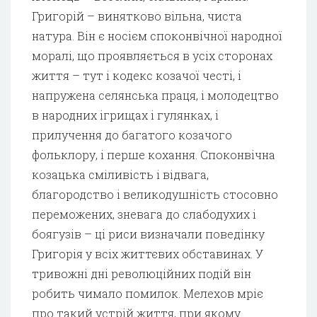
Григорій – винятково вільна, чиста
натура. Він є носієм споконвічної народної
моралі, що проявляється в усіх сторонах
життя – тут і кодекс козачої честі, і
напружена селянська праця, і молодецтво
в народних ігрищах і гулянках, і
прилучення до багатого козачого
фольклору, і перше кохання. Споконвічна
козацька сміливість і відвага,
благородство і великодушність стосовно
переможених, зневага до слабодухих і
боягузів – ці риси визначали поведінку
Григорія у всіх життєвих обставинах. У
тривожні дні революційних подій він
робить чимало помилок. Мелехов мріє
про такий устрій життя, при якому