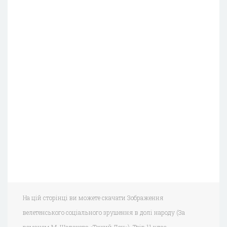
На цій сторінці ви можете скачати Зображення
велетенського соціального зрушення в долі народу (За
романом М. Шолохова «Тихий Дон»). Твір 11 клас