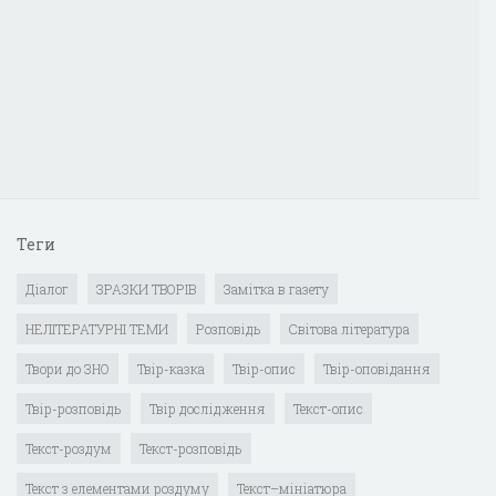
Теги
Діалог
ЗРАЗКИ ТВОРІВ
Замітка в газету
НЕЛІТЕРАТУРНІ ТЕМИ
Розповідь
Світова література
Твори до ЗНО
Твір-казка
Твір-опис
Твір-оповідання
Твір-розповідь
Твір дослідження
Текст-опис
Текст-роздум
Текст-розповідь
Текст з елементами роздуму
Текст–мініатюра