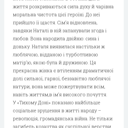
життя розкриваються сила духу й чарівна
моральна чистота цієї героїні. До неї
прийшло її щастя. Сім’я відновлена,
завдяки Наталі в ній запанували згода і
любов. Вона народила двійню: сина і
доньку. Наталя виявилася настільки ж
люблячою, відданою і турботливою
матір’ю, якою була й дружиною. Ця
прекрасна жінка є втіленням драматичної
долі сильної, гарної, беззавітно люблячої
натури, вона може пожертвувати всім,
навіть життям,в ім’я високого почуття.
У «Тихому Доні» показано найбільше
соціальне зрушення в житті народу –
революція, громадянська війна. Не тільки
загибель козацтва як суспільної верстви