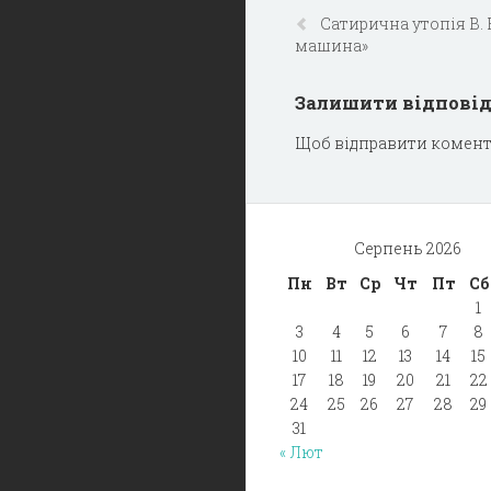
Сатирична утопія В.
машина»
Залишити відпові
Щоб відправити комент
Серпень 2026
Пн
Вт
Ср
Чт
Пт
Сб
1
3
4
5
6
7
8
10
11
12
13
14
15
17
18
19
20
21
22
24
25
26
27
28
29
31
« Лют