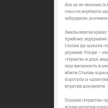
Але це не звільняє їх
сексота вербують ще 
забруднене, розчавлен
Змальовуючи країну 
прийому: відправляє 
Степан їде шукати «т
держави. Усюди — зли
«терміти» в душі, жа
інші висміюють в ан
вбити Сталіна чорною
боротьба із «шпигуна
втратив документи.
Пошуки «термітів» пр
віддає нотатки покр