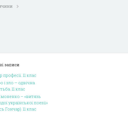
Тичини
ні записи
р професії. 11 клас
о і зло — одвічна
тьба. 11 клас
имоненко – «витязь
дої української поезії»
сь Гончар). 11 клас