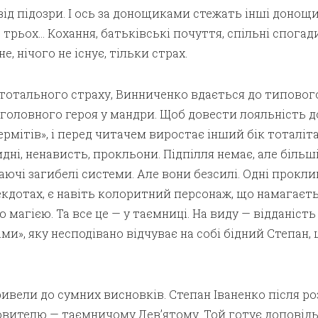
 від підозри. І ось за донощиками стежать інші донощи
трьох… Кохання, батьківські почуття, спільні спогад
е, нічого не існує, тільки страх.
тотального страху, Винниченко вдається до типовог
головного героя у мандри. Щоб довести лояльність д
ермітів», і перед читачем виростає інший бік тоталіт
дні, ненависть, прокльони. Підпілля немає, але більш
даючі загибелі системи. Але вони безсилі. Одні прокл
екдотах, є навіть колоритний персонаж, що намагаєт
 магією. Та все це — у таємниці. На виду — відданіст
ми», яку несподівано відчуває на собі бідний Степан,
ивели до сумних висновків. Степан Іваненко після р
овителю — таємничому Дев’ятому. Той готує доповідь