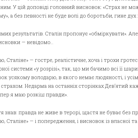
ним. У цій доповіді головний висновок: «Страх не мо
у», а без певності не буде волі до боротьби, гине дух 
мих результатів. Сталін пропонує «обміркувати». Ал
 висновки — невідомо…
, Сталіне» — гостре, реалістичне, хоча і трохи гроте
ої системи «у розрізі», так, що ми бачимо всі її шари
ирок усякому володарю, в якого немає людяності, і усі
 страхом. Недарма на останніх сторінках Дев’ятий каж
епер я маю розкіш правди».
 знав: правда не живе в терорі, щастя не буває без п
, Сталіне» — і попередження, і висновок із власної та