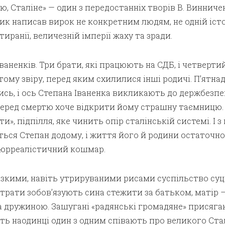
ю, Сталіне» — один з передостанніх творів В. Винниче
к написав вирок не конкретним людям, не одній іст
 тиранії, величезній імперії жаху та зради.
Іваненків. Три брати, які працюють на СДБ, і четверти
 тому звіру, перед яким схилилися інші родичі. П’ятна
ись, і ось Степана Іваненка викликають до держбезпек
 перед смертю хоче відкрити йому страшну таємницю.
и», підпілля, яке чинить опір сталінській системі. І з
ься Степан додому, і життя його й родини остаточно
сюрреалістичний кошмар.
зкими, навіть утрируваними рисами суспільство суц
страти зобов’язують сина стежити за батьком, матір —
а дружиною. Зашугані «радянські громадяне» присяга
віть наодинці один з одним співають про великого Стал