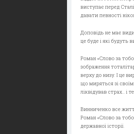
виступає перед Сталі
давати певності ніком
Доповідь не має види
це буде і які будуть
Роман «Слово за тобою
зображення тоталітарн
верху до низу. І це в
що миряться зі своїм
ліквідував страх… і т
Винниченко все життя
Роман «Слово за тобою
державної історії.