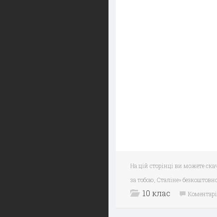
На цій сторінці ви можете ск
за тобою, Сталіне» безкоштовно
10 клас
Коментарі