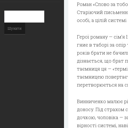
Роман «Слово за тобо
Старіючий письменни
особі, а цілій системі
Герої роману — сім’я 
гниє в таборі за опір
років брати не бачил
дізнається, що брат
таємниця ця — «терміт
таємницею повертаєт
перетворюється на 
Винниченко малює рі
доносу. Під страхом 
дочкою, чоловіка — з
вірності системі, на