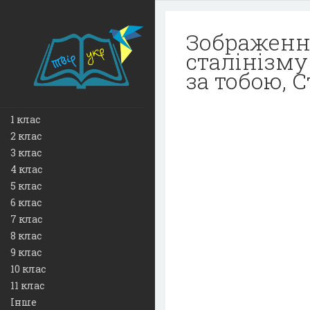
Зображення
сталінізму
за тобою, С
1 клас
2 клас
3 клас
4 клас
5 клас
6 клас
7 клас
8 клас
9 клас
10 клас
11 клас
Інше