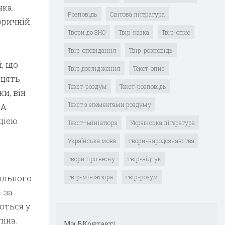
нка.
Розповідь
Світова література
оричній
Твори до ЗНО
Твір-казка
Твір-опис
Твір-оповідання
Твір-розповідь
й, що
Твір дослідження
Текст-опис
дцять
Текст-роздум
Текст-розповідь
и, він
Текст з елементами роздуму
 А
 цією
Текст–мініатюра
Українська література
Українська мова
твори-народознавства
твори про весну
твір-відгук
ільного
твір-мініатюра
твір-розум
 за
ються у
іна.
Ми ВКонтакті