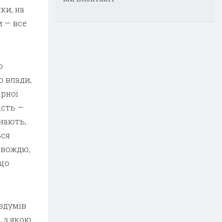
ки, на
и — все
о
о влади,
арної
ість —
инають,
ься
ь вождю,
 що
оздумів
, з якою