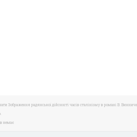
ачати Зображення радянської дійсності часів сталінізму в романі В. Виннич
.
в немає