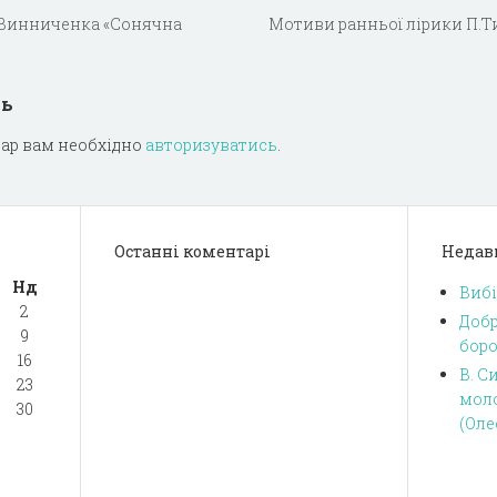
 Винниченка «Сонячна
Мотиви ранньої лірики П.
дь
ар вам необхідно
авторизуватись
.
Останні коментарі
Недав
Нд
Вибі
2
Добр
9
боро
16
В. С
23
моло
30
(Оле