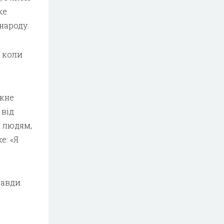
же
народу.
е коли
скне
 від
м людям,
е: «Я
равди.