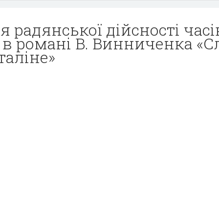
 радянської дійсності часі
 в романі В. Винниченка «С
таліне»