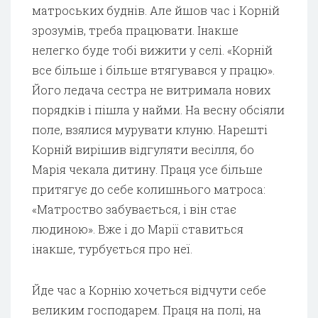
матроських буднів. Але йшов час і Корній
зрозумів, треба працювати. Інакше
нелегко буде тобі вижити у селі. «Корній
все більше і більше втягувався у працю».
Його ледача сестра не витримала нових
порядків і пішла у найми. На весну обсіяли
поле, взялися мурувати клуню. Нарешті
Корній вирішив відгуляти весілля, бо
Марія чекала дитину. Праця усе більше
притягує до себе колишнього матроса:
«Матроство забувається, і він стає
людиною». Вже і до Марії ставиться
інакше, турбується про неї.
Йде час а Корнію хочеться відчути себе
великим господарем. Праця на полі, на