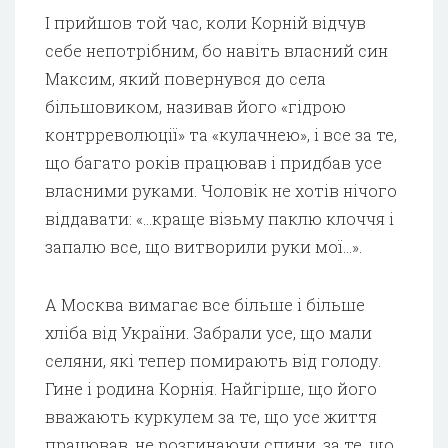
І прийшов той час, коли Корній відчув
себе непотрібним, бо навіть власний син
Максим, який повернувся до села
більшовиком, називав його «гідрою
контрреволюції» та «кулачнею», і все за те,
що багато років працював і придбав усе
власними руками. Чоловік не хотів нічого
віддавати: «…краще візьму паклю клоччя і
запалю все, що витворили руки мої…».
А Москва вимагає все більше і більше
хліба від України. Забрали усе, що мали
селяни, які тепер помирають від голоду.
Гине і родина Корнія. Найгірше, що його
вважають куркулем за те, що усе життя
працював, не розгинаючи спини, за те, що