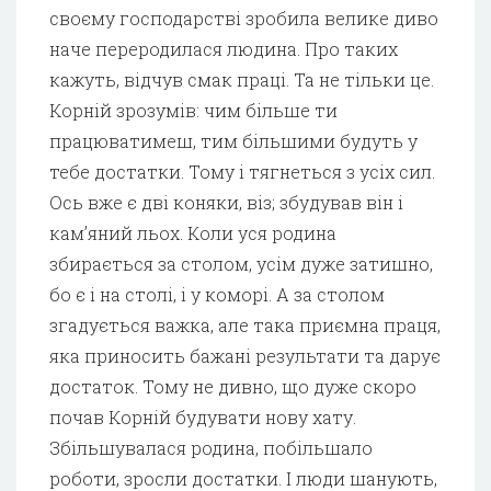
своєму господарстві зробила велике диво
наче переродилася людина. Про таких
кажуть, відчув смак праці. Та не тільки це.
Корній зрозумів: чим більше ти
працюватимеш, тим більшими будуть у
тебе достатки. Тому і тягнеться з усіх сил.
Ось вже є дві коняки, віз; збудував він і
кам’яний льох. Коли уся родина
збирається за столом, усім дуже затишно,
бо є і на столі, і у коморі. А за столом
згадується важка, але така приємна праця,
яка приносить бажані результати та дарує
достаток. Тому не дивно, що дуже скоро
почав Корній будувати нову хату.
Збільшувалася родина, побільшало
роботи, зросли достатки. І люди шанують,