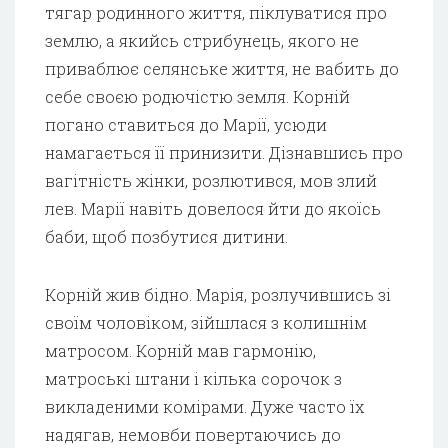
тягар родинного життя, піклуватися про
землю, а якийсь стрибунець, якого не
приваблює селянське життя, не вабить до
себе своєю родючістю земля. Корній
погано ставиться до Марії, усюди
намагається її принизити. Дізнавшись про
вагітність жінки, розлютився, мов злий
лев. Марії навіть довелося йти до якоїсь
баби, щоб позбутися дитини.
Корній жив бідно. Марія, розлучившись зі
своїм чоловіком, зійшлася з колишнім
матросом. Корній мав гармонію,
матроські штани і кілька сорочок з
викладеними комірами. Дуже часто їх
надягав, немовби повертаючись до