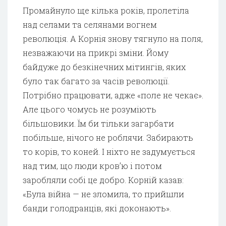
Промайнуло ще кілька років, пролетіла
над селами та селянами вогнем
революція. А Корнія знову тягнуло на поля,
незважаючи на прикрі зміни. Йому
байдуже до безкінечних мітингів, яких
було так багато за часів революції.
Потрібно працювати, адже «поле не чекає».
Але цього чомусь не розуміють
більшовики. Їм би тільки загарбати
побільше, нічого не роблячи. Забирають
то корів, то коней. І ніхто не задумується
над тим, що люди кров’ю і потом
заробляли собі це добро. Корній казав:
«Була війна — не зломила, то прийшли
банди голодранців, які доконають».