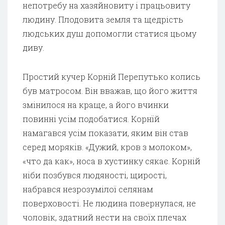
непотребу на хазяйновиту і працьовиту
людину. Плодовита земля та щедрість
людських душ допомогли статися цьому
диву.
Простий кучер Корній Перепутько колись
був матросом. Він вважав, що його життя
змінилося на краще, а його вчинки
повинні усім подобатися. Корнїй
намагався усім показати, яким він став
серед моряків. «Дужий, кров з молоком»,
«что да как», носа в хустинку сякає. Корній
ніби позбувся людяності, щирості,
набрався незрозумілої селянам
поверховості. Не людина повернулася, не
чоловік, здатний нести на своїх плечах