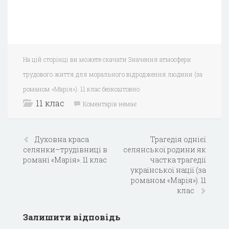
На цій сторінці ви можете скачати Значення атмосфери
трудового життя для морального відродження людини (за
романом «Марія»). 11 клас безкоштовно.
11 клас
Коментарів немає
Духовна краса
Трагедія однієї
селянки–трудівниці в
селянської родини як
романі «Марія». 11 клас
частка трагедії
української нації (за
романом «Марія»). 11
клас
Залишити відповідь