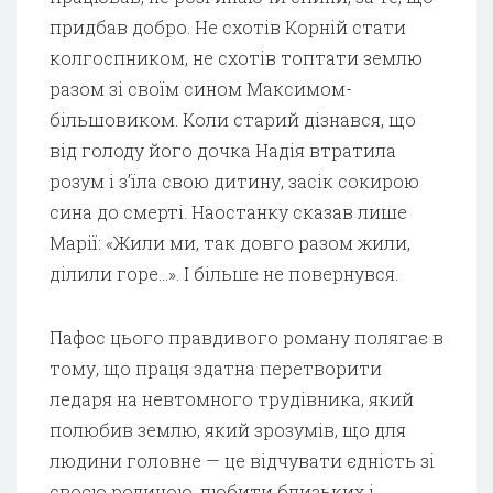
придбав добро. Не схотів Корній стати
колгоспником, не схотів топтати землю
разом зі своїм сином Максимом-
більшовиком. Коли старий дізнався, що
від голоду його дочка Надія втратила
розум і з’їла свою дитину, засік сокирою
сина до смерті. Наостанку сказав лише
Марії: «Жили ми, так довго разом жили,
ділили горе…». І більше не повернувся.
Пафос цього правдивого роману полягає в
тому, що праця здатна перетворити
ледаря на невтомного трудівника, який
полюбив землю, який зрозумів, що для
людини головне — це відчувати єдність зі
своєю родиною, любити близьких і