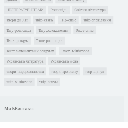
НЕЛІТЕРАТУРНІ ТЕМИ
Розповідь
Світова література
Твори до ЗНО
Твір-казка
Твір-опис
Твір-оповідання
Твір-розповідь
Твір дослідження
Текст-опис
Текст-роздум
Текст-розповідь
Текст з елементами роздуму
Текст–мініатюра
Українська література
Українська мова
твори-народознавства
твори про весну
твір-відгук
твір-мініатюра
твір-розум
Ми ВКонтакті