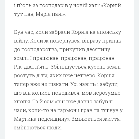
і п’ють за господарів у новій хаті: «Корній
тут пан, Марія пані».
Був час, коли забрали Корнія на японську
війну. Коли ж повернувся, відразу припав
до господарства, прикупив десятину
землі. І працював, працював, працював.
Рік, два, п’ять. Збільшується кусень землі,
ростуть діти, яких вже четверо. Корнія
тепер вже не пізнати. Усі навіть і забули,
що він колись поводився, мов нерозумне
хлоп’я. Та й сам «він вже давно забув ті
часи, коли-то на гармонії грав та тягнув у
Мартина поденщину». Змінюється життя,
змінюються люди.