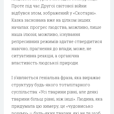
Проте під час Другої світової війни
відбувся злом, зображений у «Скотарні».
Казка заснована вже на цілком інших
началах: прогрес людства, можливо, лише
наша ілюзія; можливо, існування
репресивних режимів здатне ствердитися
навічно; прагнення до влади, може, не
ситуативна реакція, а органічна
властивість людської природи.
І з’являється геніальна фраза, яка виражає
структуру будь-якого тоталітарного
суспільства: «Усі тварини рівні, але деякі
тварини більш рівні, ніж інші». Людина, яка
придумала цю химеру, це «чудовисько
розуму» — будь-яких тварин, які не те щоб