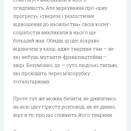
огидливість. Але міркування про «ціну
прогресу», «тверезе і реалістичне
відношення до насильства» своїх колег-
соціалістів викликали в нього ще
більший жах. Обидві ці ідеї яскраво
відзначені у казці, адже тварини там — не
які-небудь мутанти-франкенштейни —
звірі. Безумовно, це — суто людські типажі,
які проходять через м’ясорубку
тоталітаризму.
Проте тут же можна бачити, не дивлячись
на всю їдку гіркоту розповіді, як не дивно,
віру в те, про що співають його тварини: