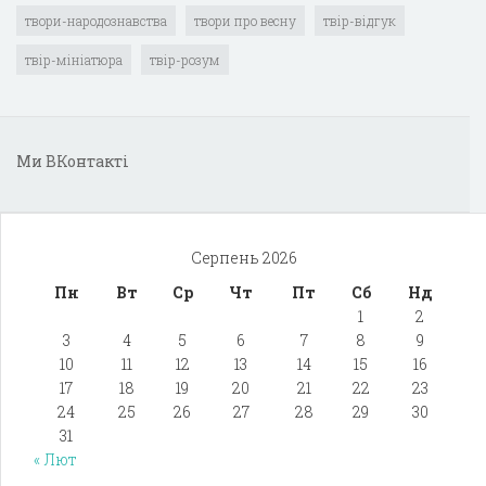
твори-народознавства
твори про весну
твір-відгук
твір-мініатюра
твір-розум
Ми ВКонтакті
Серпень 2026
Пн
Вт
Ср
Чт
Пт
Сб
Нд
1
2
3
4
5
6
7
8
9
10
11
12
13
14
15
16
17
18
19
20
21
22
23
24
25
26
27
28
29
30
31
« Лют