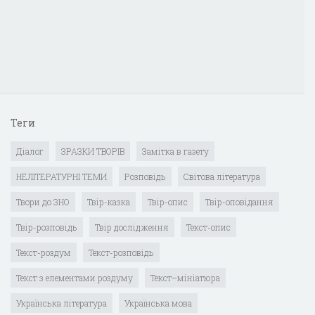
Теги
Діалог
ЗРАЗКИ ТВОРІВ
Замітка в газету
НЕЛІТЕРАТУРНІ ТЕМИ
Розповідь
Світова література
Твори до ЗНО
Твір-казка
Твір-опис
Твір-оповідання
Твір-розповідь
Твір дослідження
Текст-опис
Текст-роздум
Текст-розповідь
Текст з елементами роздуму
Текст–мініатюра
Українська література
Українська мова