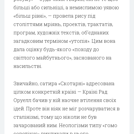
більші або сильніші, а немислимою уявою
«більш рівні», — провела рису під
століттями мріянь, проектів, трактатів,
програм, художніх текстів, об’єднаних
загадковим терміном «утопія». Цим вона
дала оцінку будь-якого «походу до
світлого майбутнього», заснованого на
насильстві.
Звичайно, сатира «Скотарні» адресована
цілком конкретній країні — Країні Рад.
Оруелл бачив у ній наочне втілення своїх
ідей. Проте він ніяк не міг розчаруватися в
сталінізмі, тому що ніколи не був
зачарований ним. Неологізми типу «гомо
совєтікус» викликали в нього