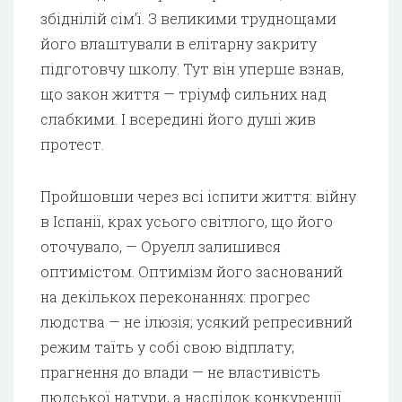
збіднілій сім’ї. З великими труднощами
його влаштували в елітарну закриту
підготовчу школу. Тут він уперше взнав,
що закон життя — тріумф сильних над
слабкими. І всередині його душі жив
протест.
Пройшовши через всі іспити життя: війну
в Іспанії, крах усього світлого, що його
оточувало, — Оруелл залишився
оптимістом. Оптимізм його заснований
на декількох переконаннях: прогрес
людства — не ілюзія; усякий репресивний
режим таїть у собі свою відплату;
прагнення до влади — не властивість
людської натури, а наслідок конкуренції.