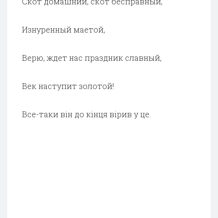
Скот домашний, скот бесправный,
Изнуренный маетой,
Верю, ждет нас праздник славный,
Век наступит золотой!
Все-таки він до кінця вірив у це.