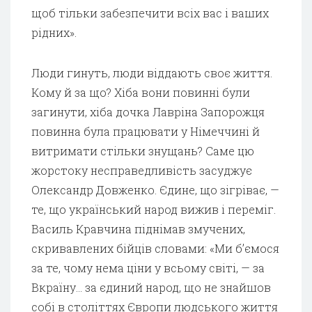
щоб тільки забезпечити всіх вас і ваших
рідних».
Люди гинуть, люди віддають своє життя.
Кому й за що? Хіба вони повинні були
загинути, хіба дочка Лавріна Запорожця
повинна була працювати у Німеччині й
витримати стільки знущань? Саме цю
жорстоку несправедливість засуджує
Олександр Довженко. Єдине, що зігріває, —
те, що український народ вижив і переміг.
Василь Кравчина піднімав змучених,
скривавлених бійців словами: «Ми б’ємося
за те, чому нема ціни у всьому світі, — за
Вкраїну… за єдиний народ, що не знайшов
собі в століттях Європи людського життя