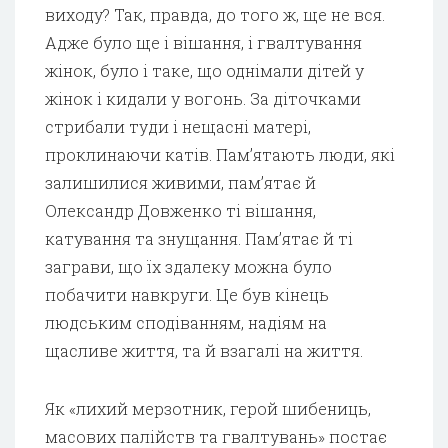
виходу? Так, правда, до того ж, ще не вся.
Адже було ще і вішання, і гвалтування
жінок, було і таке, що однімали дітей у
жінок і кидали у вогонь. За діточками
стрибали туди і нещасні матері,
проклинаючи катів. Пам’ятають люди, які
залишилися живими, пам’ятає й
Олександр Довженко ті вішання,
катування та знущання. Пам’ятає й ті
заграви, що їх здалеку можна було
побачити навкруги. Це був кінець
людським сподіванням, надіям на
щасливе життя, та й взагалі на життя.
Як «лихий мерзотник, герой шибениць,
масових палійств та гвалтувань» постає