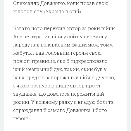
Олександр Довженко, коли писав свою
кіноповість «Україна в огні».
Багато чого пережив автор за роки війни.
Але не втратив віри у світлу перемогу
народу над ненависним фашизмом, тому,
мабуть, і дав головним героям своєї
повісті прізвище, яке б підкреслювало
їхній незламний дух, такий, який був у
їхніх предків запорожців. Я ніби відчуваю,
з якою розпукою пише автор про ті
знущання, що довелося пережити цій
родині. У кожному рядку я вгадую болі та
страждання й самого Довженка, і його
героїв.