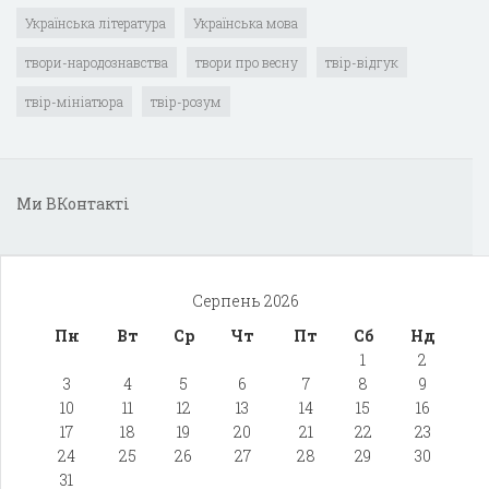
Українська література
Українська мова
твори-народознавства
твори про весну
твір-відгук
твір-мініатюра
твір-розум
Ми ВКонтакті
Серпень 2026
Пн
Вт
Ср
Чт
Пт
Сб
Нд
1
2
3
4
5
6
7
8
9
10
11
12
13
14
15
16
17
18
19
20
21
22
23
24
25
26
27
28
29
30
31