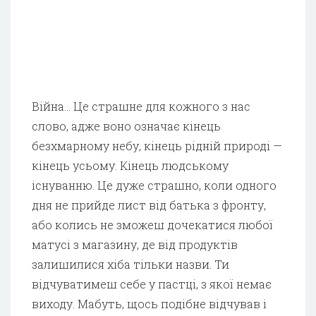
Війна… Це страшне для кожного з нас
слово, адже воно означає кінець
безхмарному небу, кінець рідній природі —
кінець усьому. Кінець людському
існуванню. Це дуже страшно, коли одного
дня не прийде лист від батька з фронту,
або колись не зможеш дочекатися любої
матусі з магазину, де від продуктів
залишилися хіба тільки назви. Ти
відчуватимеш себе у пастці, з якої немає
виходу. Мабуть, щось подібне відчував і