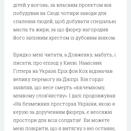
дітей у вогонь; за власним проектом він
побудував на Сході чотири заводи для
спалення людей, щоб добувати спеціальні
масла та жири, за що фюрер нагородив
його залізним хрестом із дубовим вінком.
Бридко мені читати, а Довженку, мабуть, і
писати, про епізод у Києві. Намісник
Гітлера на Україні Еріх фон Кох відзначав
велику перемогу на Дніпрі. Він гордо
заявляв, що несе смерть «нікчемному,
млявому слов’янству». І далі продовжував:
«На безмежних просторах України, якою я
керую за дорученням фюрера, є неосяжні
простори для всіх солдатів!.. Ви можете
мені повірити, що я витягну з неї останнє,