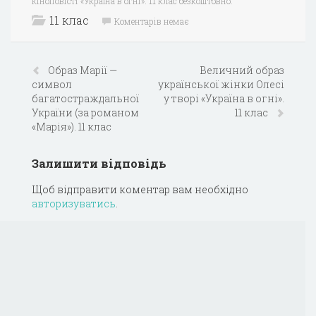
кіноповісті «Україна в огні». 11 клас безкоштовно.
11 клас
Коментарів немає
Образ Марії —
Величний образ
символ
української жінки Олесі
багатостраждальної
у творі «Україна в огні».
України (за романом
11 клас
«Марія»). 11 клас
Залишити відповідь
Щоб відправити коментар вам необхідно
авторизуватись
.