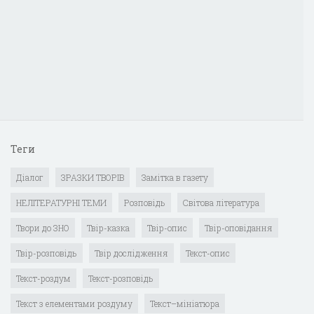
Теги
Діалог
ЗРАЗКИ ТВОРІВ
Замітка в газету
НЕЛІТЕРАТУРНІ ТЕМИ
Розповідь
Світова література
Твори до ЗНО
Твір-казка
Твір-опис
Твір-оповідання
Твір-розповідь
Твір дослідження
Текст-опис
Текст-роздум
Текст-розповідь
Текст з елементами роздуму
Текст–мініатюра