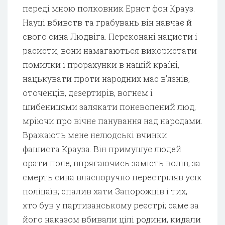
переді мною полковник Ернст фон Крауз.
Науці вбивств та грабувань він навчає й
свого сина Людвіга. Переконані нацисти і
расисти, вони намагаються використати
помилки і прорахунки в нашій країні,
нацькувати проти народних мас в’язнів,
оточенців, дезертирів, вогнем і
шибеницями залякати поневолений люд,
мріючи про вічне панування над народами.
Вражають мене нелюдські вчинки
фашиста Крауза. Він примушує людей
орати поле, впрягаючись замість волів; за
смерть сина власноручно перестріляв усіх
поліцаїв; спалив хати Запорожців і тих,
хто був у партизанському реєстрі; саме за
його наказом вбивали цілі родини, кидали