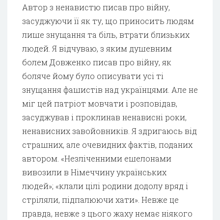
Автор з ненавистю писав про війну,
засуджуючи її як ту, що приносить людям
лише знущання та біль, втрати близьких
людей. Я відчуваю, з яким душевним
болем Довженко писав про війну, як
боляче йому було описувати усі ті
знущання фашистів над українцями. Але не
міг цей патріот мовчати і розповідав,
засуджував і проклинав ненависні роки,
ненависних завойовників. Я здригаюсь від
страшних, але очевидних фактів, поданих
автором. «Незліченними ешелонами
вивозили в Німеччину українських
людей»; «клали цілі родини додолу вряд і
стріляли, підпалюючи хати». Невже це
правда, невже з цього жаху немає ніякого