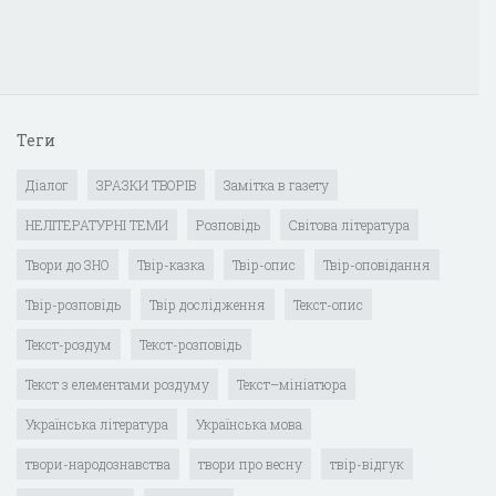
Теги
Діалог
ЗРАЗКИ ТВОРІВ
Замітка в газету
НЕЛІТЕРАТУРНІ ТЕМИ
Розповідь
Світова література
Твори до ЗНО
Твір-казка
Твір-опис
Твір-оповідання
Твір-розповідь
Твір дослідження
Текст-опис
Текст-роздум
Текст-розповідь
Текст з елементами роздуму
Текст–мініатюра
Українська література
Українська мова
твори-народознавства
твори про весну
твір-відгук