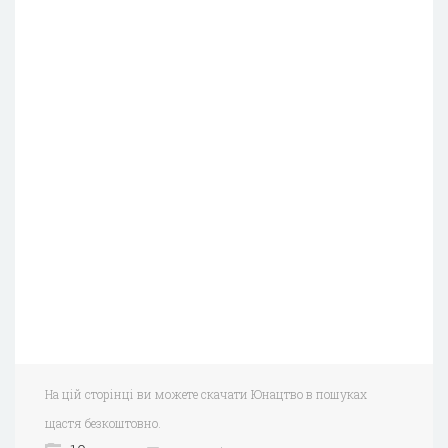
На цій сторінці ви можете скачати Юнацтво в пошуках
щастя безкоштовно.