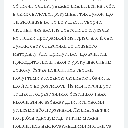
обличчя, очі, які уважно дивляться на тебе,
в яких світиться розуміння тих думок, що
ти викладав їм, то це є щастя творчої
людини, яка змогла донести до слухачів
не тільки програмний матеріал, але й свої
думки, своє ставлення до поданого
матеріалу. Але, припустімо, що вчитель
приходить після такого уроку щасливим
додому, бажає поділитись своїми
почуттями з коханою людиною і бачить,
що його не розуміють. На мій погляд, усе
те щастя одразу зникне безслідно, і вже
ніколи він не забажає ділитися своїми
успіхами або поразками. Людині завжди
потрібен однодумець, з яким можна
поділитись найпотаємнішими мріями та