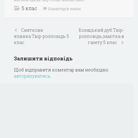
5 клас
Коментарів немає
Святкова
Козацький дуб.Твір-
ялинка.Твір-розповідь 5
розповідь,замітка в
клас
газету 5 клас
Залишити відповідь
Щоб відправити коментар вам необхідно
авторизуватись
.