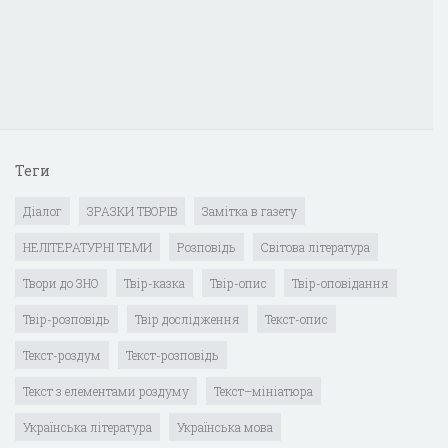
Теги
Діалог
ЗРАЗКИ ТВОРІВ
Замітка в газету
НЕЛІТЕРАТУРНІ ТЕМИ
Розповідь
Світова література
Твори до ЗНО
Твір-казка
Твір-опис
Твір-оповідання
Твір-розповідь
Твір дослідження
Текст-опис
Текст-роздум
Текст-розповідь
Текст з елементами роздуму
Текст–мініатюра
Українська література
Українська мова