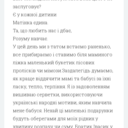
заслуговує?
Є у кожної дитини
Матінка єдина.
Та, що любить нас і дбає,
Розуму навчає.
У цей день ми з татом встаємо раненько,
все прибираємо і ставимо біля маминого
ліжка маленький букетик лісових
пролісків чи мімози.Заздалегідь думаємо,
як краще віддячити мамі та бабусі за їхні
ласку, тепло, терпіння. Я із задоволенням
вишиваю серветки, використовуючи
українські народні мотиви, яким навчила
мене бабуся. Нехай ці маленькі подарунки
будуть оберегами для моїх рідних у
хвилину розпачу чи суму. Братик Івасик у