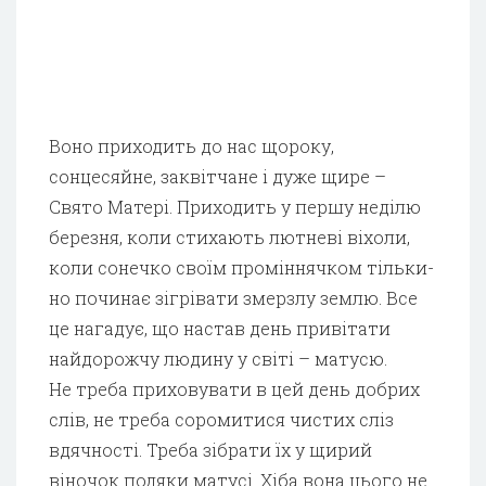
Воно приходить до нас щороку,
сонцесяйне, заквітчане і дуже щире –
Свято Матері. Приходить у першу неділю
березня, коли стихають лютневі віхоли,
коли сонечко своїм проміннячком тільки-
но починає зігрівати змерзлу землю. Все
це нагадує, що настав день привітати
найдорожчу людину у світі – матусю.
Не треба приховувати в цей день добрих
слів, не треба соромитися чистих сліз
вдячності. Треба зібрати їх у щирий
віночок подяки матусі. Хіба вона цього не