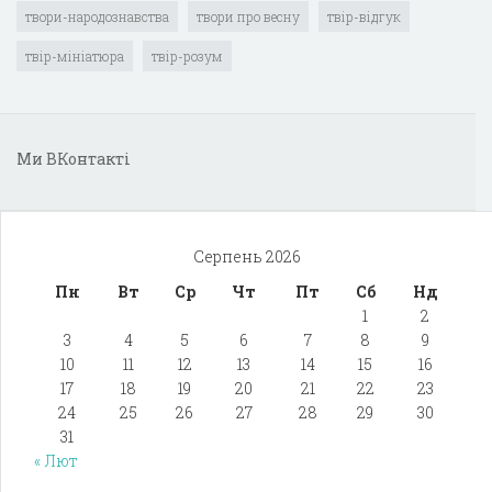
твори-народознавства
твори про весну
твір-відгук
твір-мініатюра
твір-розум
Ми ВКонтакті
Серпень 2026
Пн
Вт
Ср
Чт
Пт
Сб
Нд
1
2
3
4
5
6
7
8
9
10
11
12
13
14
15
16
17
18
19
20
21
22
23
24
25
26
27
28
29
30
31
« Лют