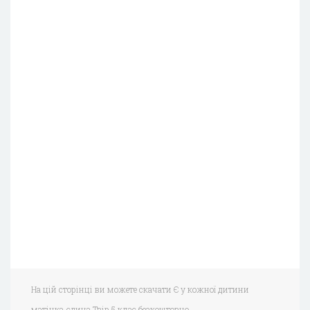
На цій сторінці ви можете скачати Є у кожної дитини
матінка єдина.Твір 5 клас безкоштовно.