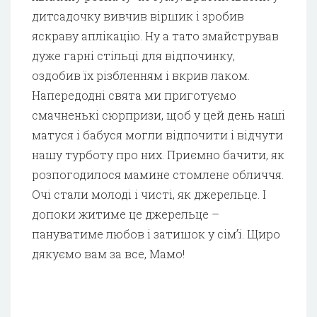
дитсадочку вивчив віршик і зробив
яскраву аплікацію. Ну а тато змайстрував
дуже гарні стільці для відпочинку,
оздобив їх різбленням і вкрив лаком.
Напередодні свята ми приготуємо
смачненькі сюрпризи, щоб у цей день наші
матуся і бабуся могли відпочити і відчути
нашу турботу про них. Приємно бачити, як
розпогодилося мамине стомлене обличчя.
Очі стали молоді і чисті, як джерельце. І
допоки житиме це джерельце –
пануватиме любов і затишок у сім’ї. Щиро
дякуємо вам за все, Мамо!