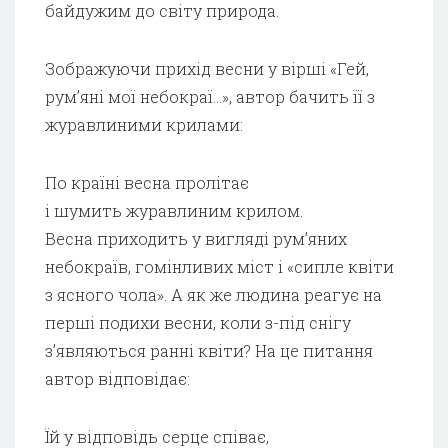
байдужим до світу природа.
Зображуючи прихід весни у вірші «Гей,
рум’яні мої небокраї…», автор бачить її з
журавлиними крилами:
По країні весна пролітає
і шумить журавлиним крилом.
Весна приходить у вигляді рум’яних
небокраїв, гомінливих міст і «сипле квіти
з ясного чола». А як же людина реагує на
перші подихи весни, коли з-під снігу
з’являються ранні квіти? На це питання
автор відповідає:
Їй у відповідь серце співає,