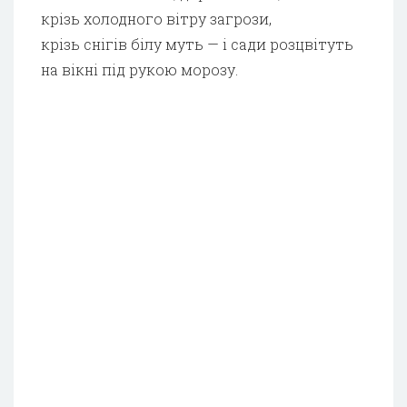
крізь холодного вітру загрози,
крізь снігів білу муть — і сади розцвітуть
на вікні під рукою морозу.