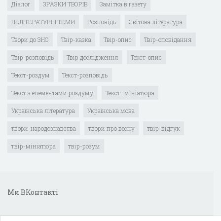
Діалог
ЗРАЗКИ ТВОРІВ
Замітка в газету
НЕЛІТЕРАТУРНІ ТЕМИ
Розповідь
Світова література
Твори до ЗНО
Твір-казка
Твір-опис
Твір-оповідання
Твір-розповідь
Твір дослідження
Текст-опис
Текст-роздум
Текст-розповідь
Текст з елементами роздуму
Текст–мініатюра
Українська література
Українська мова
твори-народознавства
твори про весну
твір-відгук
твір-мініатюра
твір-розум
Ми ВКонтакті