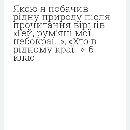
Якою я побачив
рідну природу після
прочитання віршів
«Гей, рум’яні мої
небокраї…», «Хто в
рідному краї…». 6
клас