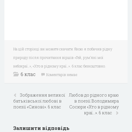
На цій сторінці ви можете скачати Якою я побачив рідну
природу після прочитання віршів «Гей, рум’яні мої
небокраї…», «Хто в рідному краї…». 6 клас безкоштовно.
6 клас
Коментарів немає
Зображення великої
Любов до рідного краю
батьківської любові в
в поезії Володимира
поезії «Синові». 6 клас
Сосюри «Хто в рідному
краї…». 6 клас
Залишити відповідь