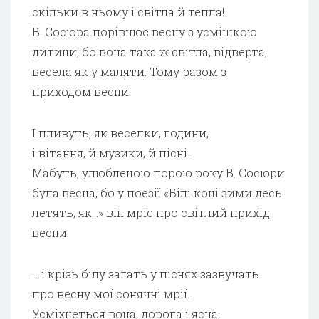
скільки в ньому і світла й тепла!
В. Сосюра порівнює весну з усмішкою
дитини, бо вона така ж світла, відверта,
весела як у маляти. Тому разом з
приходом весни:
І пливуть, як веселки, години,
і вітання, й музики, й пісні.
Мабуть, улюбленою порою року В. Сосюри
була весна, бо у поезії «Білі коні зими десь
летять, як…» він мріє про світлий прихід
весни:
… і крізь білу загать у піснях зазвучать
про весну мої сонячні мрії.
Усміхнеться вона, дорога і ясна,