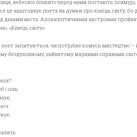
онця, небесної блакиті перед нами постають похмурі,
Усе це наштовхує поета на думки про кінець світу, бо 
ід дахами міста. Апокаліптичними настроями пройнят
», «Кінець світу».
поет запитуються, чи потрібне комусь мистецтво – 
ьому бездуховному, зайнятому марними справами світ
воїх?
 і сіль,
ахує,
 ніч
кує,
палить