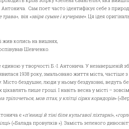
проходить крізь
збірку «Зелена Євангеліє»
, яка вийшл
ті Антонича. Сам поет часто ідентифікує себе з приро
е трава»
, він
«звіря сумне і кучеряве»
. Ця ідея оригінал
і жив колись на вишнях,
 оспівував Шевченко.
 єдиною у творчості Б.-І. Антонича. У незавершеній
зб
’явилася 1938 року, змальовано життя міста, частіше з
 Місто бездушне, люди у ньому бездуховні, ведуть б
 цікавлять лише гроші. І навіть весна у місті – зовсім 
на тріпочеться, мов птах, у клітці сірих коридорів
» («Ве
тонича є «
п’яниці й тіні біля кульгавої ліхтарні
», «
горл
ілці
» («Балада провулків »). Замість зеленого дивосвіт