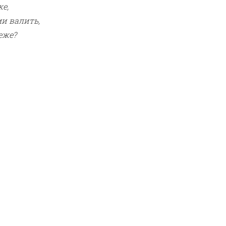
же,
ми валить,
еже?