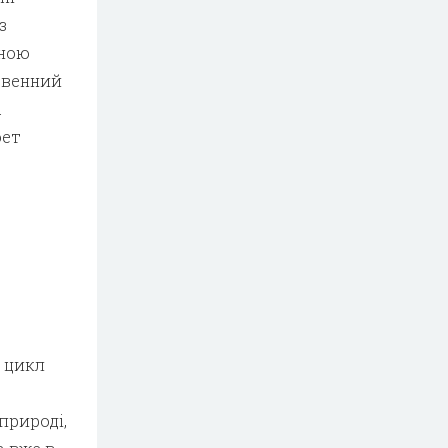
з
зною
твенний
а
оет
й цикл
природі,