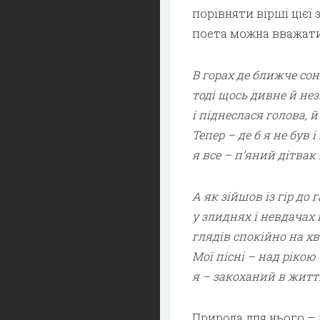
порівняти вірші цієї
поета можна вважати
В горах де ближче со
тоді щось дивне й нез
і піднеслася голова, 
Тепер – де б я не був 
я все – п’яний дітвак
А як зійшов із гір до 
у злиднях і невдачах 
глядів спокійно на х
Мої пісні – над рікою
я – закоханий в житт
Природа для нього – 