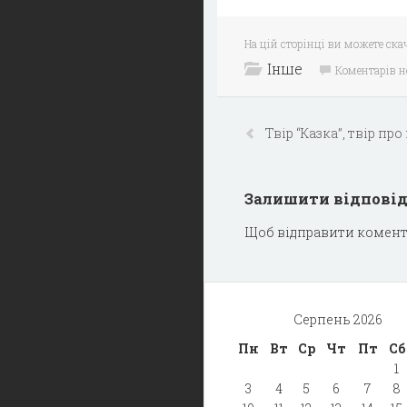
На цій сторінці ви можете скач
Інше
Коментарів 
Твір “Казка”, твір про
Залишити відпові
Щоб відправити комент
Серпень 2026
Пн
Вт
Ср
Чт
Пт
Сб
1
3
4
5
6
7
8