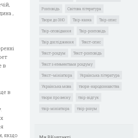
чій,
Розповідь
Світова література
дина ,
Твори до ЗНО
Твір-казка
Твір-опис
Твір-оповідання
Твір-розповідь
Твір дослідження
Текст-опис
оренні
Текст-роздум
Текст-розповідь
оет
Текст з елементами роздуму
е в
Текст–мініатюра
Українська література
Українська мова
твори-народознавства
ще в
твори про весну
твір-відгук
.
твір-мініатюра
твір-розум
их
ся
м, якщо
Ми ВКонтакті