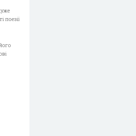
дуже
і поезії
його
ові