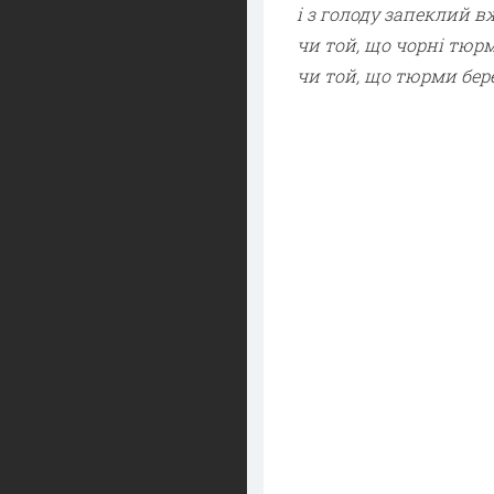
і з голоду запеклий в
чи той, що чорні тюр
чи той, що тюрми бер