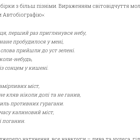
 збірки з більш пізніми. Вираженням світовідчуття мо
 Автобіографію»:
нця, перший раз приглянувся небу,
нане пробудилося у мені,
й слова прийшли до уст зелені.
і коли-небудь,
 із сонцем у кишені.
гамірливих міст,
не кляв ніколи долі та не ганив,
виль противних гурагани.
 часу калиновий міст,
і поганин.
джерело натхнення, все навкруги – дива та чудеса, гід