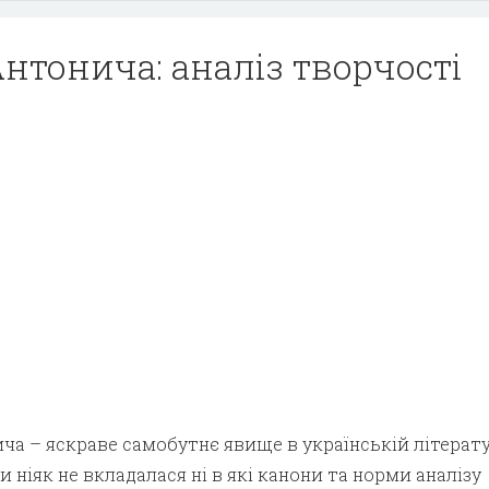
 Антонича: аналіз творчості
нича – яскраве самобутнє явище в українській літерату
 ніяк не вкладалася ні в які канони та норми аналізу