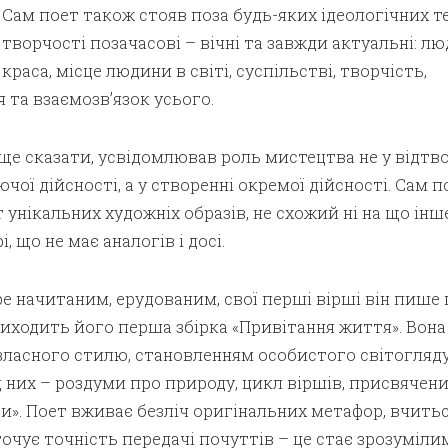
 Сам поет також стояв поза будь-яких ідеологічних те
творчості позачасові – вічні та завжди актуальні: лю
 краса, місце людини в світі, суспільстві, творчість,
я та взаємозв’язок усього.
ще сказати, усвідомлював роль мистецтва не у відтв
ючої дійсності, а
у створенні окремої дійсност
і. Сам п
 унікальних художніх образів, не схожий ні на що інш
, що не має аналогів і досі.
бре начитаним, ерудованим, свої перші вірші він пише 
і виходить його
перша збірка «Привітання життя».
Вона
ласного стилю, становленням особистого світогляду
 них – роздуми про природу, цикл віршів, присвячен
зи». Поет вживає безліч оригінальних метафор, вчить
точує точність передачі почуттів – це стає зрозуміли