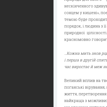
нескінченного здивува
сонцем у кишені», по
темою буде проходит
порядок, і людина з 
природної цілісності
красномовно говорит
…Кожна мить знов род
і перша в другій спить,
час виростає й меж н
Великий вплив на тво
поганські вірування,
життя, перетворення 
найкраща з можливих 