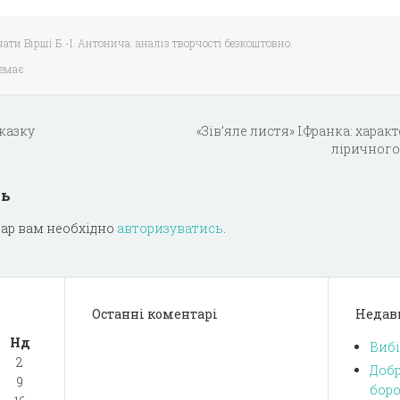
ати Вірші Б.-І. Антонича: аналіз творчості безкоштовно.
немає
 казку
«Зів’яле листя» І.Франка: хара
ліричного
дь
ар вам необхідно
авторизуватись
.
Останні коментарі
Недав
Нд
Вибі
2
Добр
9
боро