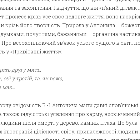
ння та захоплення. І відчуття, що він «п’яний дітвак і
ет пронесе крізь усе своє недовге життя, воно наскрі
и крізь його творчість. Природа у Антонича – божес
її думками, почуттями, бажаннями – органічна частин
. Про всеохоплюючий зв’язок усього сущого в світі п
ь у «Привітанні життя»:
ить другу мить,
 обі у третій, та, як вежа,
е має…
рчу свідомість Б.-І. Антонича мали давні слов’янські
 а також індуїстські уявлення про карму, нескінченни
людини після смерті у дерево, камінь, птаха. Це була
ілюстрацій цілісності світу, приналежності людини 