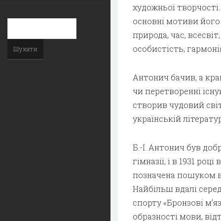
художньої творчості.
основні мотиви його 
природа, час, всесвіт,
особистість, гармоні
Антонич бачив, а кра
чи перетворенні існу
створив чудовий світ
українській літературі
Б.-І. Антонич був до
гімназії, і в 1931 роц
позначена пошуком в
Найбільш вдалі серед
спорту «Бронзові м’я
образності мови, від