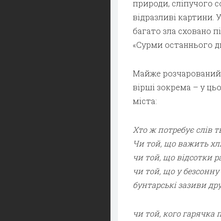
природи, сліпучого с
відразливі картини. 
багато зла сховано п
«Сурми останнього дня
Майже розчарований 
вірші зокрема – у ц
міста:
Хто ж потребує слів т
Чи той, що важить хліб
чи той, що відсотки р
чи той, що у безсонну
бунтарські зазиви дру
чи той, кого гарячка 