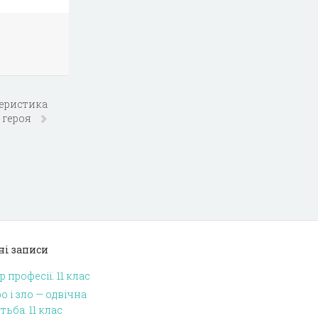
ктеристика
 героя
ні записи
р професії. 11 клас
о і зло — одвічна
тьба. 11 клас