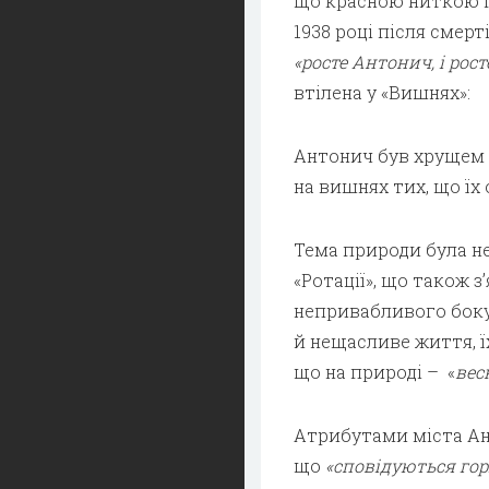
що красною ниткою 
1938 році після смер
«росте Антонич, і рост
втілена у «Вишнях»:
Антонич був хрущем 
на вишнях тих, що їх
Тема природи була не
«Ротації»
, що також з
непривабливого боку.
й нещасливе життя, їх
що на природі – «
вес
Атрибутами міста Ан
що
«сповідуються гор