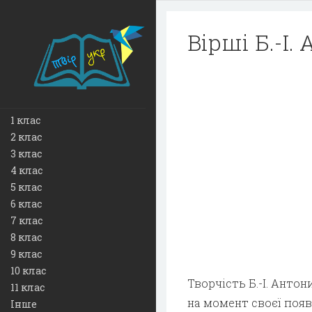
Вірші Б.-І.
1 клас
2 клас
3 клас
4 клас
5 клас
6 клас
7 клас
8 клас
9 клас
10 клас
Творчість Б.-І. Анто
11 клас
на момент своєї появи
Інше