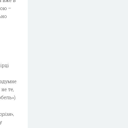
а вже в
дою –
ьно
ірці
ездумне
не те,
рбель»).
орізи
»,
у