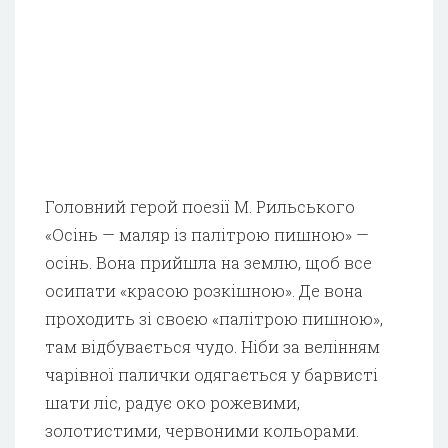
Головний герой поезії М. Рильського
«Осінь — маляр із палітрою пишною» —
осінь. Вона прийшла на землю, щоб все
осипати «красою розкішною». Де вона
проходить зі своєю «палітрою пишною»,
там відбувається чудо. Ніби за велінням
чарівної палички одягається у барвисті
шати ліс, радує око рожевими,
золотистими, червоними кольорами.