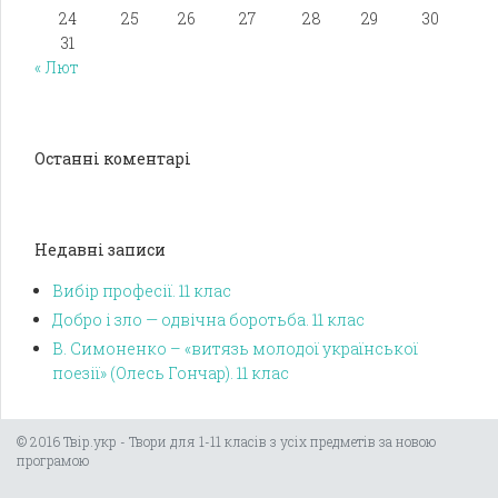
24
25
26
27
28
29
30
31
« Лют
Останні коментарі
Недавні записи
Вибір професії. 11 клас
Добро і зло — одвічна боротьба. 11 клас
В. Симоненко – «витязь молодої української
поезії» (Олесь Гончар). 11 клас
© 2016 Твір.укр - Твори для 1-11 класів з усіх предметів за новою
програмою