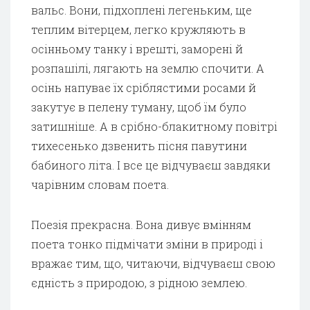
вальс. Вони, підхоплені легеньким, ще
теплим вітерцем, легко кружляють в
осінньому танку і врешті, заморені й
розпашілі, лягають на землю спочити. А
осінь напуває їх сріблястими росами й
закутує в пелену туману, щоб їм було
затишніше. А в срібно-блакитному повітрі
тихесенько дзвенить пісня павутини
бабиного літа. І все це відчуваєш завдяки
чарівним словам поета.
Поезія прекрасна. Вона дивує вмінням
поета тонко підмічати зміни в природі і
вражає тим, що, читаючи, відчуваєш свою
єдність з природою, з рідною землею.