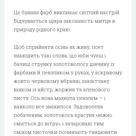
Це буяння фарб викликає світлий настрій.
Відчувається щира закоханість митця в
природу рідного краю.
Щоб сприйняти осінь як живу, поет
знаходить такі слова, що ніби чуєш і
бачиш струнку золотоволосу дівчину із
фарбами й пензликом у руках, у яскравому
жовто-червоному вбранні, заквітчану
вінком із айстр, жоржин та кленового
листя. Ось вона махнула пензлем — і
навколо все змінилося. Задоволена
побаченим, золотокоса красуня «ніжно
сміється до вітру», і зачаровані тим
сміхом листочки починають танцювати