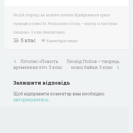
На цій сторінці ви можете скачати Відображення краси
природи в поезії М. Рильського «Осінь – маляр із палітрою
пишною». 5 клас безкоштовно.
5 клас
Коментарів немає
Літопис «Повість
Леонід Глібов — творець
временних літ». 5 клас
нової байки. 5 клас
Залишити відповідь
Щоб відправити коментар вам необхідно
авторизуватись
.