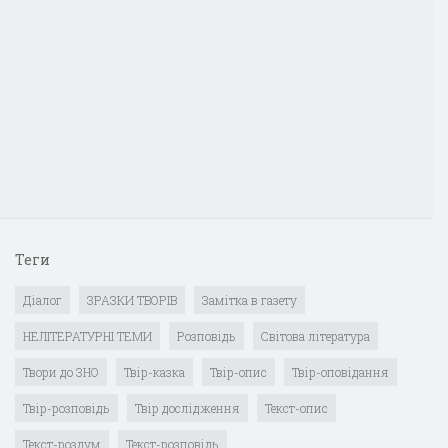
Теги
Діалог
ЗРАЗКИ ТВОРІВ
Замітка в газету
НЕЛІТЕРАТУРНІ ТЕМИ
Розповідь
Світова література
Твори до ЗНО
Твір-казка
Твір-опис
Твір-оповідання
Твір-розповідь
Твір дослідження
Текст-опис
Текст-роздум
Текст-розповідь