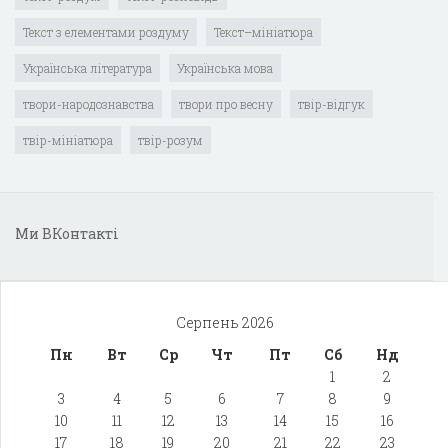
Текст з елементами роздуму
Текст–мініатюра
Українська література
Українська мова
твори-народознавства
твори про весну
твір-відгук
твір-мініатюра
твір-розум
Ми ВКонтакті
Серпень 2026
Пн
Вт
Ср
Чт
Пт
Сб
Нд
1
2
3
4
5
6
7
8
9
10
11
12
13
14
15
16
17
18
19
20
21
22
23