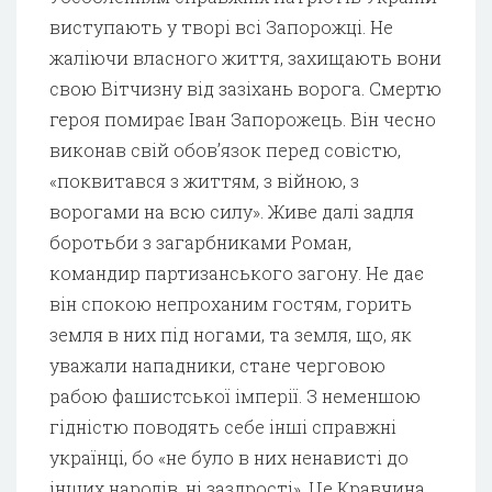
виступають у творі всі Запорожці. Не
жаліючи власного життя, захищають вони
свою Вітчизну від зазіхань ворога. Смертю
героя помирає Іван Запорожець. Він чесно
виконав свій обов’язок перед совістю,
«поквитався з життям, з війною, з
ворогами на всю силу». Живе далі задля
боротьби з загарбниками Роман,
командир партизанського загону. Не дає
він спокою непроханим гостям, горить
земля в них під ногами, та земля, що, як
уважали нападники, стане черговою
рабою фашистської імперії. З неменшою
гідністю поводять себе інші справжні
українці, бо «не було в них ненависті до
інших народів, ні заздрості». Це Кравчина,