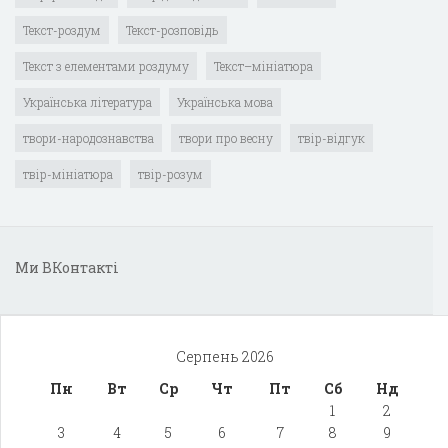
Текст-роздум
Текст-розповідь
Текст з елементами роздуму
Текст–мініатюра
Українська література
Українська мова
твори-народознавства
твори про весну
твір-відгук
твір-мініатюра
твір-розум
Ми ВКонтакті
Серпень 2026
Пн
Вт
Ср
Чт
Пт
Сб
Нд
1
2
3
4
5
6
7
8
9