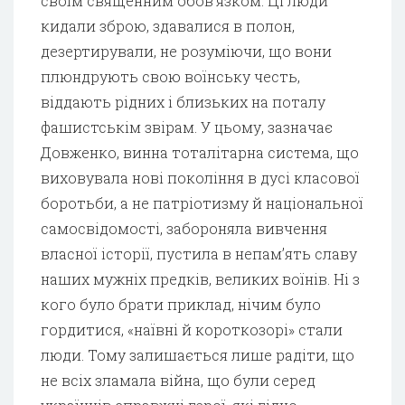
своїм священним обов’язком. Ці люди
кидали зброю, здавалися в полон,
дезертирували, не розуміючи, що вони
плюндрують свою воїнську честь,
віддають рідних і близьких на поталу
фашистськім звірам. У цьому, зазначає
Довженко, винна тоталітарна система, що
виховувала нові покоління в дусі класової
боротьби, а не патріотизму й національної
самосвідомості, забороняла вивчення
власної історії, пустила в непам’ять славу
наших мужніх предків, великих воїнів. Ні з
кого було брати приклад, нічим було
гордитися, «наївні й короткозорі» стали
люди. Тому залишається лише радіти, що
не всіх зламала війна, що були серед