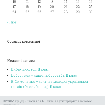
10
11
12
13
14
15
16
17
18
19
20
21
22
23
24
25
26
27
28
29
30
31
« Лют
Останні коментарі
Недавні записи
Вибір професії. 11 клас
Добро і зло — одвічна боротьба. 11 клас
В. Симоненко – «витязь молодої української
поезії» (Олесь Гончар). 11 клас
© 2016 Твір.укр - Твори для 1-11 класів з усіх предметів за новою