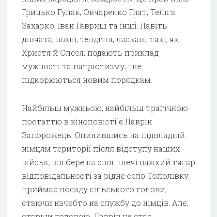
Грицько Гулак, Овчаренко Гнат, Теліга
Захарко, Іван Гавриш та інші. Навіть
дівчата, ніжні, тендітні, ласкаві, такі, як
Христя й Олеся, подають приклад
мужності та патріотизму, і не
підкорюються новим порядкам.
Найбільш мужньою, найбільш трагічною
постаттю в кіноповісті є Лаврін
Запорожець. Опинившись на підвладній
німцям території після відступу наших
військ, він бере на свої плечі важкий тягар
відповідальності за рідне село Тополівку,
приймає посаду сільського голови,
стаючи начебто на службу до німців. Але,
ставши головою, Лаврін не стає