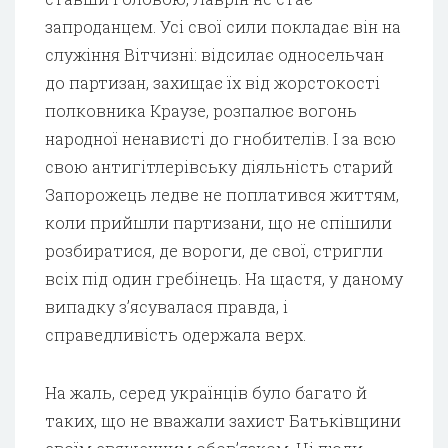
запроданцем. Усі свої сили покладає він на
служіння Вітчизні: відсилає односельчан
до партизан, захищає їх від жорстокості
полковника Краузе, розпалює вогонь
народної ненависті до гнобителів. І за всю
свою антигітлерівську діяльність старий
Запорожець ледве не поплатився життям,
коли прийшли партизани, що не спішили
розбиратися, де вороги, де свої, стригли
всіх під один гребінець. На щастя, у даному
випадку з’ясувалася правда, і
справедливість одержала верх.
На жаль, серед українців було багато й
таких, що не вважали захист Батьківщини