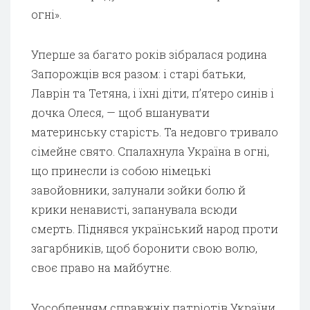
огні».
Уперше за багато років зібралася родина
Запорожців вся разом: і старі батьки,
Лаврін та Тетяна, і їхні діти, п’ятеро синів і
дочка Олеся, — щоб вшанувати
материнську старість. Та недовго тривало
сімейне свято. Спалахнула Україна в огні,
що принесли із собою німецькі
завойовники, залунали зойки болю й
крики ненависті, запанувала всюди
смерть. Піднявся український народ проти
загарбників, щоб боронити свою волю,
своє право на майбутнє.
Уособленням справжніх патріотів України