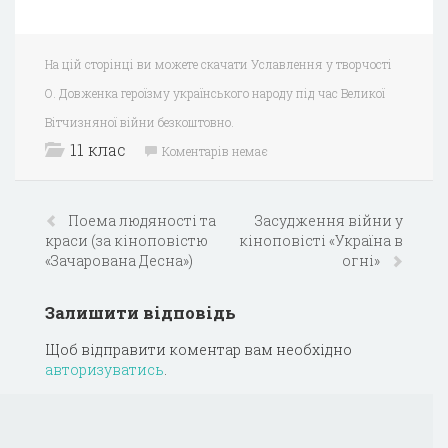
На цій сторінці ви можете скачати Уславлення у творчості
О. Довженка героїзму українського народу під час Великої
Вітчизняної війни безкоштовно.
11 клас
Коментарів немає
Поема людяності та
Засудження війни у
краси (за кіноповістю
кіноповісті «Україна в
«Зачарована Десна»)
огні»
Залишити відповідь
Щоб відправити коментар вам необхідно
авторизуватись
.