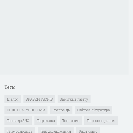
Теги
Діалог
ЗРАЗКИ ТВОРІВ
Замітка в газету
НЕЛІТЕРАТУРНІ ТЕМИ
Розповідь
Світова література
Твори до ЗНО
Твір-казка
Твір-опис
Твір-оповідання
Твір-розповідь
Твір дослідження
Текст-опис