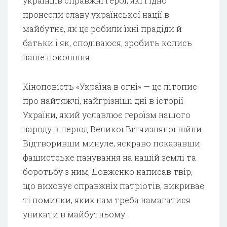
українців справжні герої, які гідно
пронесли славу української нації в
майбутнє, як це робили їхні прадіди й
батьки і як, сподіваюся, зробить колись
наше покоління.
Кіноповість «Україна в огні» — це літопис
про найтяжчі, найгрізніші дні в історії
України, який уславлює героїзм нашого
народу в період Великої Вітчизняної війни.
Відтворивши минуле, яскраво показавши
фашистське панування на нашій землі та
боротьбу з ним, Довженко написав твір,
що виховує справжніх патріотів, викриває
ті помилки, яких нам треба намагатися
уникати в майбутньому.