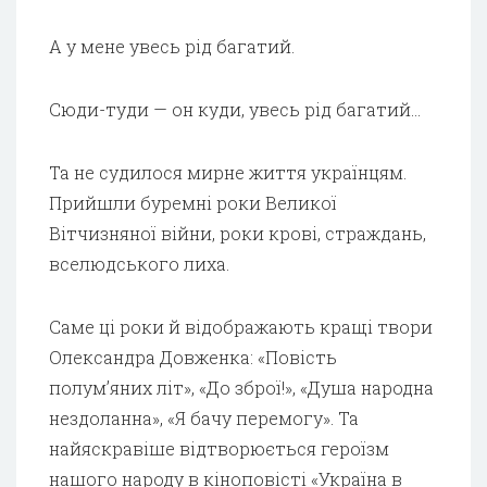
А у мене увесь рід багатий.
Сюди-туди — он куди, увесь рід багатий…
Та не судилося мирне життя українцям.
Прийшли буремні роки Великої
Вітчизняної війни, роки крові, страждань,
вселюдського лиха.
Саме ці роки й відображають кращі твори
Олександра Довженка: «Повість
полум’яних літ», «До зброї!», «Душа народна
нездоланна», «Я бачу перемогу». Та
найяскравіше відтворюється героїзм
нашого народу в кіноповісті «Україна в