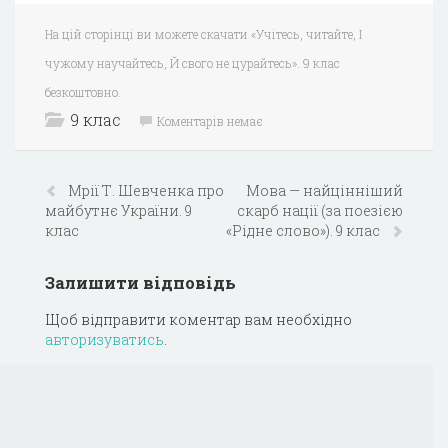
На цій сторінці ви можете скачати «Учітесь, читайте, І
чужому научайтесь, Й свого не цурайтесь». 9 клас
безкоштовно.
9 клас
Коментарів немає
Мрії Т. Шевченка про
Мова — найцінніший
майбутнє України. 9
скарб нації (за поезією
клас
«Рідне слово»). 9 клас
Залишити відповідь
Щоб відправити коментар вам необхідно
авторизуватись
.