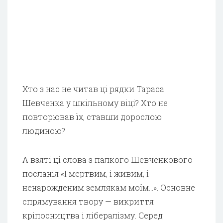
Хто з нас не читав ці рядки Тараса
Шевченка у шкільному віці? Хто не
повторював їх, ставши дорослою
людиною?
А взяті ці слова з палкого Шевченкового
посланія «І мертвим, і живим, і
ненарожденим землякам моїм…». Основне
спрямування твору — викриття
кріпосництва і лібералізму. Серед