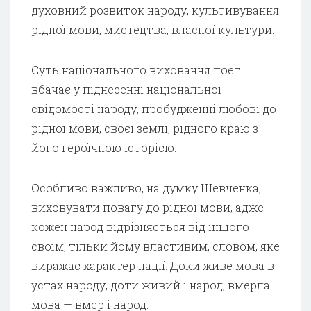
духовний розвиток народу, культивування
рідної мови, мистецтва, власної культури.
Суть національного виховання поет
вбачає у піднесенні національної
свідомості народу, пробудженні любові до
рідної мови, своєї землі, рідного краю з
його героїчною історією.
Особливо важливо, на думку Шевченка,
виховувати повагу до рідної мови, адже
кожен народ відрізняється від іншого
своїм, тільки йому властивим, словом, яке
виражає характер нації. Доки живе мова в
устах народу, доти живий і народ, вмерла
мова — вмер і народ.