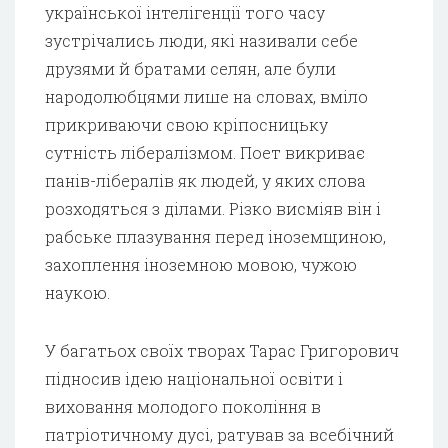
української інтелігенції того часу
зустрічались люди, які називали себе
друзями й братами селян, але були
народолюбцями лише на словах, вміло
прикриваючи свою кріпосницьку
сутність лібералізмом. Поет викриває
панів-лібералів як людей, у яких слова
розходяться з ділами. Різко висміяв він і
рабське плазування перед іноземщиною,
захоплення іноземною мовою, чужою
наукою.
У багатьох своїх творах Тарас Григорович
підносив ідею національної освіти і
виховання молодого покоління в
патріотичному дусі, ратував за всебічний