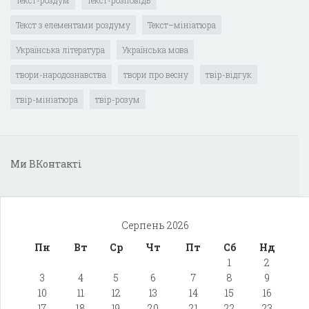
Текст-роздум
Текст-розповідь
Текст з елементами роздуму
Текст–мініатюра
Українська література
Українська мова
твори-народознавства
твори про весну
твір-відгук
твір-мініатюра
твір-розум
Ми ВКонтакті
Серпень 2026
Пн
Вт
Ср
Чт
Пт
Сб
Нд
1
2
3
4
5
6
7
8
9
10
11
12
13
14
15
16
17
18
19
20
21
22
23