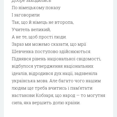
Добре заходились
По німецькому показу
І заговорили
Так, що й німець не второпа,
Учитель великий,
А не те, щоб прості люди.
Зараз ми можемо сказати, що мрії
Шевченка поступово здійснюються.
Піднявся рівень національної свідомості,
відбулося утвердження національних
ідеалів, відродився дух нації, задзвеніла
українська мова. Але багато чого нашим
людям ще треба вчитись і пам’ятати
настанови Кобзаря, що народ — то могутня
сила, яка вершить долю країни.