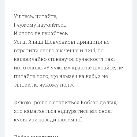
Учітесь, читайте,
І чужому научайтесь,
Й свого не цурайтесь…
Усі ці й інші Шевченкові принципи не
втратили свого значення й нині, бо
надзвичайно співзвучні сучасності такі
його слова: «У чужому краю не шукайте, не
питайте того, що немає і на небі, а не
тільки на чужому полі».
З якою іронією ставиться Кобзар до тих,
хто намагається відцуратися віл своєї
культури заради іноземної: