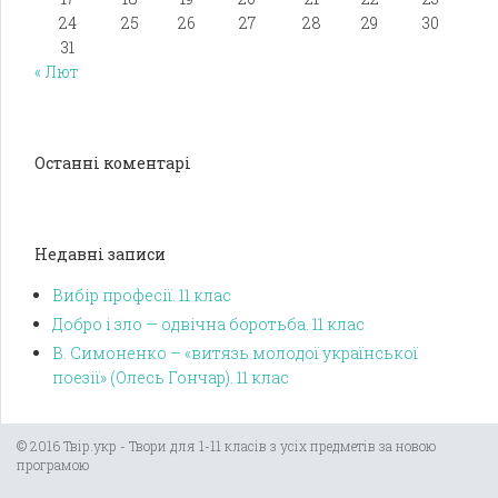
24
25
26
27
28
29
30
31
« Лют
Останні коментарі
Недавні записи
Вибір професії. 11 клас
Добро і зло — одвічна боротьба. 11 клас
В. Симоненко – «витязь молодої української
поезії» (Олесь Гончар). 11 клас
© 2016 Твір.укр - Твори для 1-11 класів з усіх предметів за новою
програмою