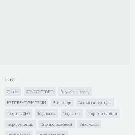
Теги
Діалог
ЗРАЗКИ ТВОРІВ
Замітка в газету
НЕЛІТЕРАТУРНІ ТЕМИ
Розповідь
Світова література
Твори до ЗНО
Твір-казка
Твір-опис
Твір-оповідання
Твір-розповідь
Твір дослідження
Текст-опис