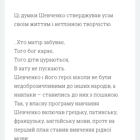
Ці думки Шевченко стверджував усім
своїм життям і нетлінною творчістю.
…Хто матір забуває,
Того бог карає,
Того діти цураються,
В хату не пускають.
Шевченко і його герої ніколи не були
недоброзичливими до інших народів, а
навпаки — ставились до них з пошаною.
Так, у власну програму навчання
Шевченко включав грецьку, латинську,
французьку, англійську мови, проте на
перший план ставив вивчення рідної
мови: