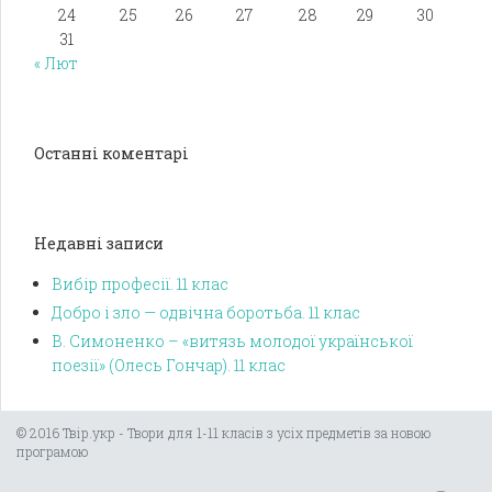
24
25
26
27
28
29
30
31
« Лют
Останні коментарі
Недавні записи
Вибір професії. 11 клас
Добро і зло — одвічна боротьба. 11 клас
В. Симоненко – «витязь молодої української
поезії» (Олесь Гончар). 11 клас
© 2016 Твір.укр - Твори для 1-11 класів з усіх предметів за новою
програмою