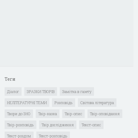
Теги
Діалог
ЗРАЗКИ ТВОРІВ
Замітка в газету
НЕЛІТЕРАТУРНІ ТЕМИ
Розповідь
Світова література
Твори до ЗНО
Твір-казка
Твір-опис
Твір-оповідання
Твір-розповідь
Твір дослідження
Текст-опис
Текст-роздум
Текст-розповідь