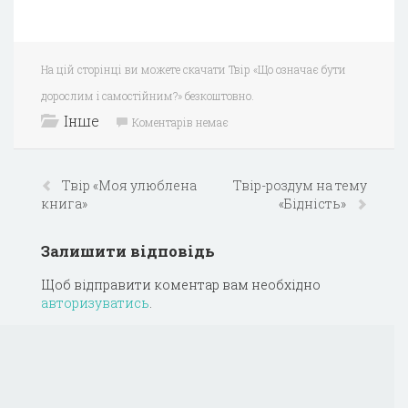
На цій сторінці ви можете скачати Твір «Що означає бути
дорослим i самостійним?» безкоштовно.
Інше
Коментарів немає
Твір «Моя улюблена
Твір-роздум на тему
книга»
«Бідність»
Залишити відповідь
Щоб відправити коментар вам необхідно
авторизуватись
.