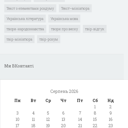
Текст з елементами роздуму
Текст–мініатюра
Українська література
Українська мова
твори-народознавства
твори про весну
твір-відгук
твір-мініатюра
твір-розум
Ми ВКонтакті
Серпень 2026
Пн
Вт
Ср
Чт
Пт
Сб
Нд
1
2
3
4
5
6
7
8
9
10
11
12
13
14
15
16
17
18
19
20
21
22
23