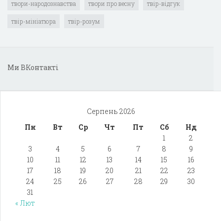
твори-народознавства
твори про весну
твір-відгук
твір-мініатюра
твір-розум
Ми ВКонтакті
Серпень 2026
Пн
Вт
Ср
Чт
Пт
Сб
Нд
1
2
3
4
5
6
7
8
9
10
11
12
13
14
15
16
17
18
19
20
21
22
23
24
25
26
27
28
29
30
31
« Лют