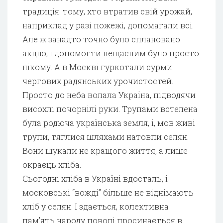
традиція: тому, хто втратив свій урожай,
наприклад у разі пожежі, допомагали всі.
Але ж занадто точно було сплановано
акцію, і допомогти нещасним було просто
нікому. А в Москві гуркотали сурми
чергових радянських урочистостей.
Просто до неба волала Україна, підводячи
висохлі почорнілі руки. Трупами встелена
була родюча українська земля, і, мов живі
трупи, тяглися шляхами натовпи селян.
Вони шукали не кращого життя, а лише
окраєць хліба.
Сьогодні хліба в Україні вдосталь, і
московські “вожді” більше не віднімають
хліб у селян. І здається, колективна
пам’ять народу поволі просинається в