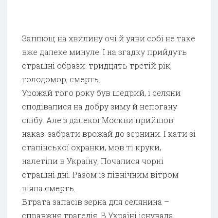
Заплющ на хвилину очі й уяви собі не таке
вже далеке минуле. І на згадку прийдуть
страшні образи: тридцять третій рік,
голодомор, смерть.
Урожай того року був щедрий, і селяни
сподівалися на добру зиму й непогану
сівбу. Але з далекої Москви прийшов
наказ: забрати врожай до зернини. І кати зі
сталінської охранки, мов ті круки,
налетіли в Україну, Почалися чорні
страшні дні. Разом із північним вітром
віяла смерть.
Втрата запасів зерна для селянина –
справжня трагедія. В Україні існувала