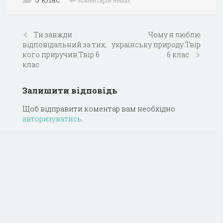
Ти завжди
Чому я люблю
відповідальний за тих,
українську природу.Твір
кого приручив.Твір 6
6 клас
клас
Залишити відповідь
Щоб відправити коментар вам необхідно
авторизуватись
.