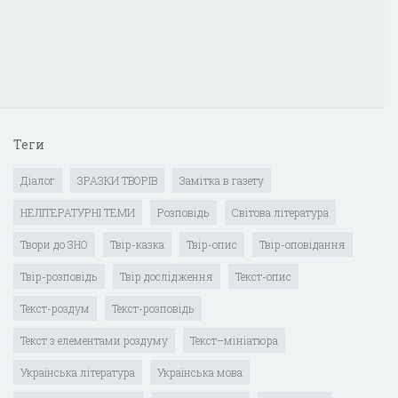
Теги
Діалог
ЗРАЗКИ ТВОРІВ
Замітка в газету
НЕЛІТЕРАТУРНІ ТЕМИ
Розповідь
Світова література
Твори до ЗНО
Твір-казка
Твір-опис
Твір-оповідання
Твір-розповідь
Твір дослідження
Текст-опис
Текст-роздум
Текст-розповідь
Текст з елементами роздуму
Текст–мініатюра
Українська література
Українська мова