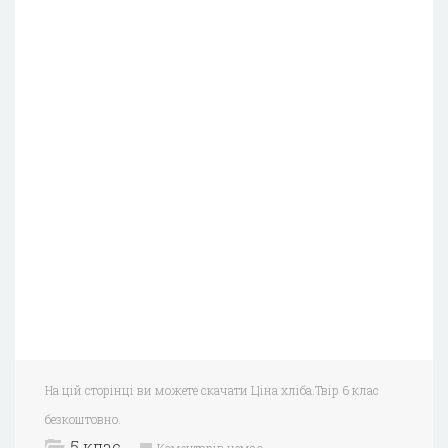
На цій сторінці ви можете скачати Ціна хліба.Твір 6 клас
безкоштовно.
5 клас
Коментарів немає