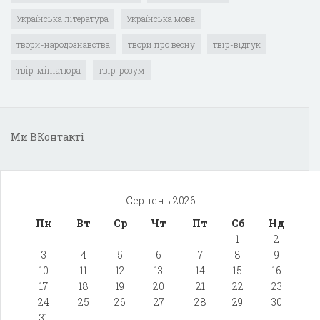
Українська література
Українська мова
твори-народознавства
твори про весну
твір-відгук
твір-мініатюра
твір-розум
Ми ВКонтакті
Серпень 2026
Пн
Вт
Ср
Чт
Пт
Сб
Нд
1
2
3
4
5
6
7
8
9
10
11
12
13
14
15
16
17
18
19
20
21
22
23
24
25
26
27
28
29
30
31