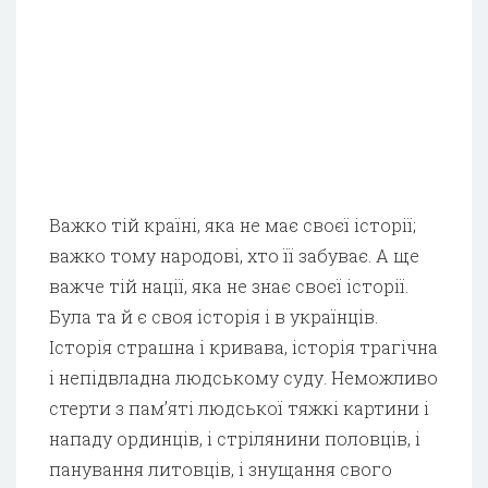
Важко тій країні, яка не має своєї історії;
важко тому народові, хто її забуває. А ще
важче тій нації, яка не знає своєї історії.
Була та й є своя історія і в українців.
Історія страшна і кривава, історія трагічна
і непідвладна людському суду. Неможливо
стерти з пам’яті людської тяжкі картини і
нападу ординців, і стрілянини половців, і
панування литовців, і знущання свого