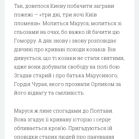
Так, довелося Києву побачити заграви
пожежі — «три дні, три ночі Київ
пломенів». Молиться Маруся, молиться зі
сльозами на очах, бо важко їй бачити цю
Гоморру. А дяк знову і знову розповідає
дівчині про криваві походи козаків. Він
дивується, що ті козаки не стали святими,
адже вони добували свободу на полі бою.
Згадав старий і про батька Марусиного,
Гордія Чурая, якого прозвали Орликом за
його відвагу та сміливість.
Маруся ж лине спогадами до Полтави.
Вона згадує її криваву історію і серце
обливається кров’ю. Пригадуються їй
оповідки старих людей про панування