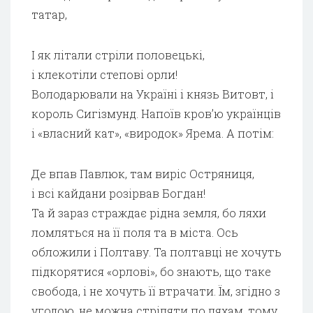
татар,
І як літали стріли половецькі,
і клекотіли степові орли!
Володарювали на Україні і князь Витовт, і
король Сигізмунд. Напоїв кров’ю українців
і «власний кат», «виродок» Ярема. А потім:
Де впав Павлюк, там виріс Остряниця,
і всі кайдани розірвав Богдан!
Та й зараз страждає рідна земля, бо ляхи
ломляться на її поля та в міста. Ось
обложили і Полтаву. Та полтавці не хочуть
підкорятися «орлові», бо знають, що таке
свобода, і не хочуть її втрачати. Їм, згідно з
угодою, не можна стріляти по ляхам, тому