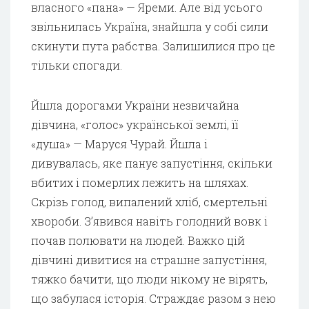
власного «пана» — Яреми. Але від усього
звільнилась Україна, знайшла у собі сили
скинути пута рабства. Залишилися про це
тільки спогади.
Йшла дорогами України незвичайна
дівчина, «голос» української землі, її
«душа» — Маруся Чурай. Йшла і
дивувалась, яке панує запустіння, скільки
вбитих і померлих лежить на шляхах.
Скрізь голод, випалений хліб, смертельні
хвороби. З’явився навіть голодний вовк і
почав полювати на людей. Важко цій
дівчині дивитися на страшне запустіння,
тяжко бачити, що люди нікому не вірять,
що забулася історія. Страждає разом з нею