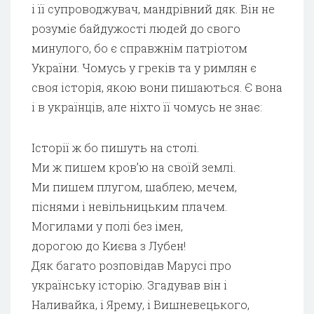
і її супроводжувач, мандрівний дяк. Він не
розуміє байдужості людей до свого
минулого, бо є справжнім патріотом
України. Чомусь у греків та у римлян є
своя історія, якою вони пишаються. Є вона
і в українців, але ніхто її чомусь не знає:
Історії ж бо пишуть на столі.
Ми ж пишем кров’ю на своїй землі.
Ми пишем плугом, шаблею, мечем,
піснями і невільницьким плачем.
Могилами у полі без імен,
дорогою до Києва з Лубен!
Дяк багато розповідав Марусі про
українську історію. Згадував він і
Наливайка, і Ярему, і Вишневецького,