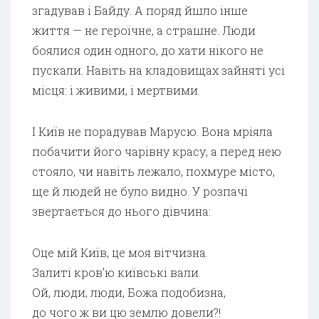
згадував і Байду. А поряд йшло інше
життя — не героїчне, а страшне. Люди
боялися один одного, до хати нікого не
пускали. Навіть на кладовищах зайняті усі
місця: і живими, і мертвими.
І Київ не порадував Марусю. Вона мріяла
побачити його чарівну красу, а перед нею
стояло, чи навіть лежало, похмуре місто,
ще й людей не було видно. У розпачі
звертається до нього дівчина:
Оце мій Київ, це моя вітчизна.
Залиті кров’ю київські вали.
Ой, люди, люди, Божа подобизна,
до чого ж ви цю землю довели?!