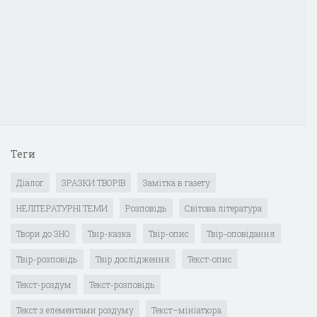
Теги
Діалог
ЗРАЗКИ ТВОРІВ
Замітка в газету
НЕЛІТЕРАТУРНІ ТЕМИ
Розповідь
Світова література
Твори до ЗНО
Твір-казка
Твір-опис
Твір-оповідання
Твір-розповідь
Твір дослідження
Текст-опис
Текст-роздум
Текст-розповідь
Текст з елементами роздуму
Текст–мініатюра