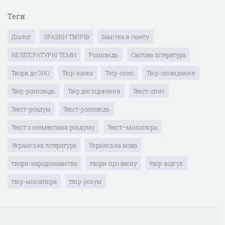
Теги
Діалог
ЗРАЗКИ ТВОРІВ
Замітка в газету
НЕЛІТЕРАТУРНІ ТЕМИ
Розповідь
Світова література
Твори до ЗНО
Твір-казка
Твір-опис
Твір-оповідання
Твір-розповідь
Твір дослідження
Текст-опис
Текст-роздум
Текст-розповідь
Текст з елементами роздуму
Текст–мініатюра
Українська література
Українська мова
твори-народознавства
твори про весну
твір-відгук
твір-мініатюра
твір-розум