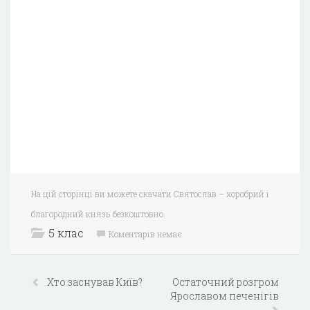
На цій сторінці ви можете скачати Святослав – хоробрий і
благородний князь безкоштовно.
5 клас
Коментарів немає
Хто заснував Київ?
Остаточний розгром
Ярославом печенігів