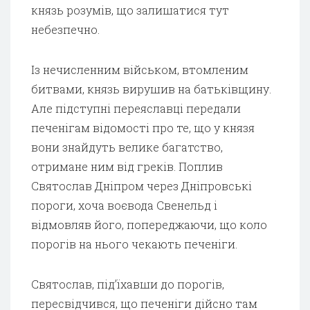
князь розумів, що залишатися тут
небезпечно.
Із нечисленним військом, втомленим
битвами, князь вирушив на батьківщину.
Але підступні переяславці передали
печенігам відомості про те, що у князя
вони знайдуть велике багатство,
отримане ним від греків. Поплив
Святослав Дніпром через Дніпровські
пороги, хоча воєвода Свенельд і
відмовляв його, попереджаючи, що коло
порогів на нього чекають печеніги.
Святослав, під’їхавши до порогів,
пересвідчився, що печеніги дійсно там