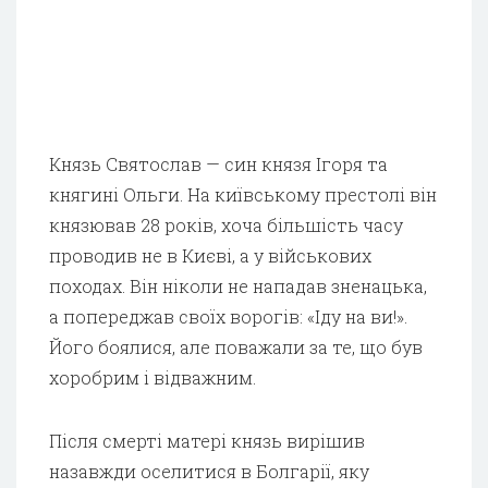
Князь Святослав — син князя Ігоря та
княгині Ольги. На київському престолі він
князював 28 років, хоча більшість часу
проводив не в Києві, а у військових
походах. Він ніколи не нападав зненацька,
а попереджав своїх ворогів: «Іду на ви!».
Його боялися, але поважали за те, що був
хоробрим і відважним.
Після смерті матері князь вирішив
назавжди оселитися в Болгарії, яку