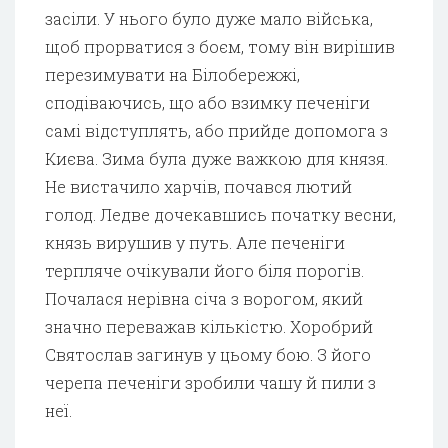
засіли. У нього було дуже мало війська,
щоб прорватися з боєм, тому він вирішив
перезимувати на Білобережжі,
сподіваючись, що або взимку печеніги
самі відступлять, або прийде допомога з
Києва. Зима була дуже важкою для князя.
Не вистачило харчів, почався лютий
голод. Ледве дочекавшись початку весни,
князь вирушив у путь. Але печеніги
терпляче очікували його біля порогів.
Почалася нерівна січа з ворогом, який
значно переважав кількістю. Хоробрий
Святослав загинув у цьому бою. З його
черепа печеніги зробили чашу й пили з
неї.