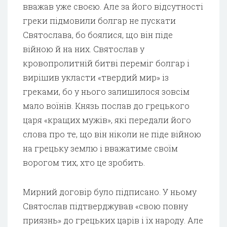
вважав уже своєю. Але за його відсутності
греки підмовили болгар не пускати
Святослава, бо боялися, що він піде
війною й на них. Святослав у
кровопролитній битві переміг болгар і
вирішив укласти «твердий мир» із
греками, бо у нього залишилося зовсім
мало воїнів. Князь послав до грецького
царя «кращих мужів», які передали його
слова про те, що він ніколи не піде війною
на грецьку землю і вважатиме своїм
ворогом тих, хто це зробить.
Мирний договір було підписано. У ньому
Святослав підтверджував «свою повну
приязнь» до грецьких царів і їх народу. Але