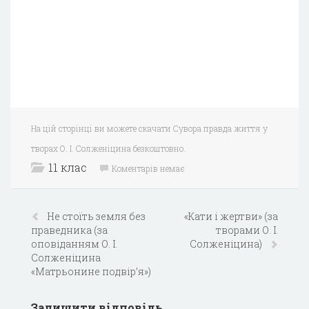
На цій сторінці ви можете скачати Сувора правда життя у
творах О. І. Солженіцина безкоштовно.
11 клас
Коментарів немає
Не стоїть земля без
«Кати і жертви» (за
праведника (за
творами О. І.
оповіданням О. І.
Солженіцина)
Солженіцина
«Матрьонине подвір’я»)
Залишити відповідь