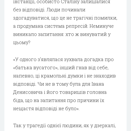
інстанції, особисто Сталіну залишалися
без відповіді. Люди починали
здогадуватися, що це не трагічні помилки,
а продумана система репресій. Неминуче
виникало запитання: хто ж винуватий у
цьому?
«У одного з’являлася зухвала догадка про
«батька вусатого», інший гнав від себе,
напевно, ці крамольні думки і не знаходив
відповіді. Чи не в тому була для Івана
Денисовича і його товаришів головна
біда, що на запитання про причини їх
нещастя відповіді не було».
Так у трагедії однієї людини, як у дзеркалі,