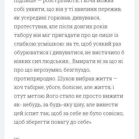
підпише — розстріляють, і хоча можна
собі уявити, що він у ті хвилини пережив,
як усередині горював, дивувався,
протестував, але після довгих років
табору він міг пригадати про це лише із
слабкою усмішкою: на те, щоб усякий раз
обурюватися і дивуватися, не вистачило б
ніяких сил людських… Вмирати ні за що ні
про що нерозумно, безглуздо,
протиприродно. Шухов вибрав життя —
хоч табірне, убоге, болісне, але життя, і
отут метою його стало не просто вижити
як- небудь, за будь-яку ціну, але винести
цей іспит так, щоб за себе не було совісно,
щоб зберегти повагу до себе».