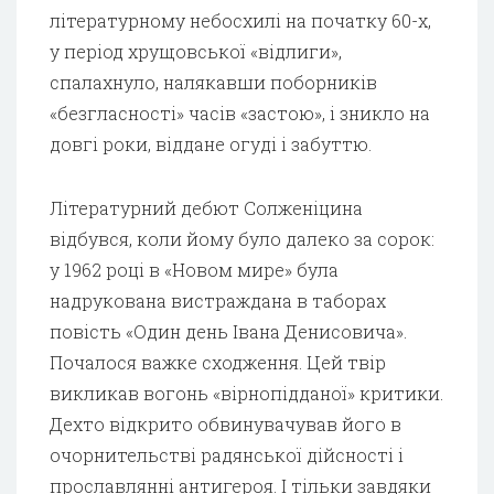
літературному небосхилі на початку 60-х,
у період хрущовської «відлиги»,
спалахнуло, налякавши поборників
«безгласності» часів «застою», і зникло на
довгі роки, віддане огуді і забуттю.
Літературний дебют Солженіцина
відбувся, коли йому було далеко за сорок:
у 1962 році в «Новом мире» була
надрукована вистраждана в таборах
повість «Один день Івана Денисовича».
Почалося важке сходження. Цей твір
викликав вогонь «вірнопідданої» критики.
Дехто відкрито обвинувачував його в
очорнительстві радянської дійсності і
прославлянні антигероя. І тільки завдяки