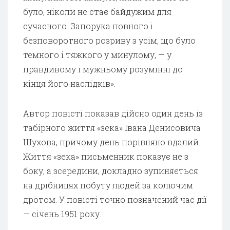
було, ніколи не стає байдужим для
сучасного. Запорука повного і
безповоротного розриву з усім, що було
темного і тяжкого у минулому, — у
правдивому і мужньому розумінні до
кінця його наслідків».
Автор повісті показав дійсно один день із
табірного життя «зека» Івана Денисовича
Шухова, причому день порівняно вдалий.
Життя «зека» письменник показує не з
боку, а зсередини, докладно зупиняється
на дрібницях побуту людей за колючим
дротом. У повісті точно позначений час дії
— січень 1951 року.