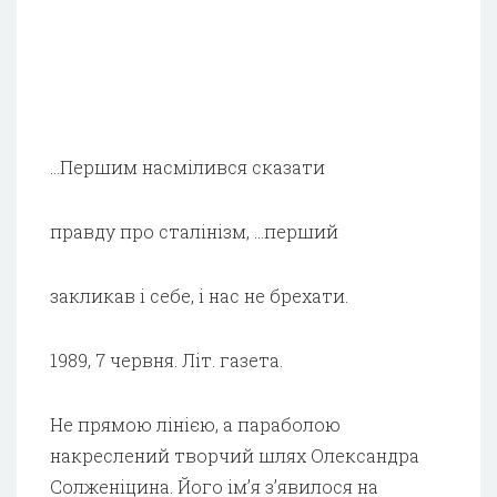
…Першим насмілився сказати
правду про сталінізм, …перший
закликав і себе, і нас не брехати.
1989, 7 червня. Літ. газета.
Не прямою лінією, а параболою
накреслений творчий шлях Олександра
Солженіцина. Його ім’я з’явилося на