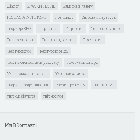
Діалог
ЗРАЗКИ ТВОРІВ
Замітка в газету
НЕЛІТЕРАТУРНІ ТЕМИ
Розповідь
Світова література
Твори до ЗНО
Твір-казка
Твір-опис
Твір-оповідання
Твір-розповідь
Твір дослідження
Текст-опис
Текст-роздум
Текст-розповідь
Текст з елементами роздуму
Текст–мініатюра
Українська література
Українська мова
твори-народознавства
твори про весну
твір-відгук
твір-мініатюра
твір-розум
Ми ВКонтакті