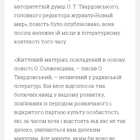
авторитетній думці О. Т. Твардовського,
головного редактора журналу«Новый
мир», повість було опубліковано, вона
посіла належне їй місце в літературному
контексті того часу.
«Життєвий матеріал, покладений в основу
повісті О. Солженіцина, — писав О.
Твардовський, — незвичний у радянській
літературі. Він несе відголосок тих
болючих явищ у нашому розвитку,
пов’язаних із періодом розвінчаного і
відкритого партією культу особистості,
які, за часом хоча і відстоять від нас не так
далеко, уявляються нам далеким
минулим. Але минуле, яким би воно не