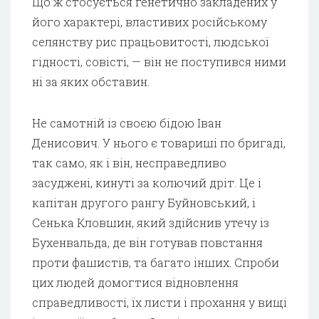
Що ж стосується генетично закладених у
його характері, властивих російському
селянству рис працьовитості, людської
гідності, совісті, — він не поступився ними
ні за яких обставин.
Не самотній із своєю бідою Іван
Денисович. У нього є товариші по бригаді,
так само, як і він, несправедливо
засуджені, кинуті за колючий дріт. Це і
капітан другого рангу Буйновський, і
Сенька Кловшин, який здійснив утечу із
Бухенвальда, де він готував повстання
проти фашистів, та багато інших. Спроби
цих людей домогтися відновлення
справедливості, їх листи і прохання у вищі