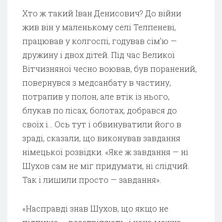
Хто ж такий Іван Денисович? До війни
жив він у маленькому селі Телпеневі,
працював у колгоспі, годував сім’ю —
дружину і двох дітей. Під час Великої
Вітчизняної чесно воював, був поранений,
повернувся з медсанбату в частину,
потрапив у полон, але втік із нього,
блукав по лісах, болотах, добрався до
своїх і… Ось тут і обвинуватили його в
зраді, сказали, що виконував завдання
німецької розвідки. «Яке ж завдання — ні
Шухов сам не міг придумати, ні слідчий.
Так і лишили просто — завдання».
«Насправді знав Шухов, що якщо не