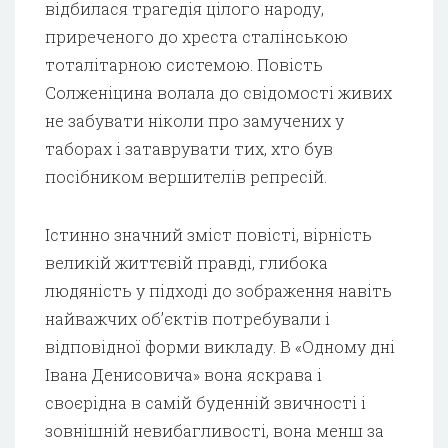
відбилася трагедія цілого народу,
приреченого до хреста сталінською
тоталітарною системою. Повість
Солженіцина волала до свідомості живих
не забувати ніколи про замучених у
таборах і затаврувати тих, хто був
посібником вершителів репресій.
Істинно значний зміст повісті, вірність
великій життєвій правді, глибока
людяність у підході до зображення навіть
найважчих об’єктів потребували і
відповідної форми викладу. В «Одному дні
Івана Денисовича» вона яскрава і
своєрідна в самій буденній звичності і
зовнішній невибагливості, вона менш за