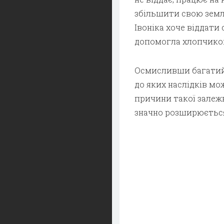
збільшити свою землю
Івоніка хоче віддати 
допомогла хлопчиков
Осмисливши багатий 
до яких наслідків мо
причини такої залежн
значно розширюється