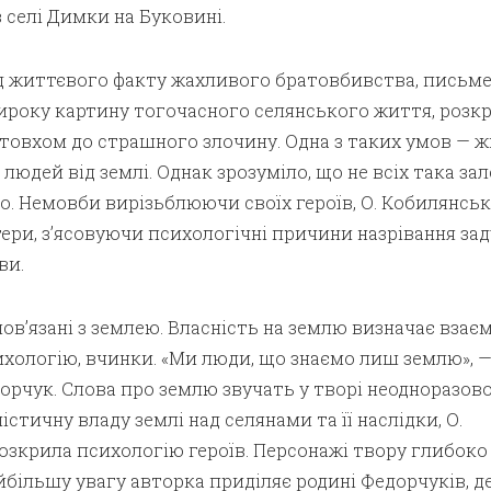
в селі Димки на Буковині.
 життєвого факту жахливого братовбивства, письм
широку картину тогочасного селянського життя, роз
товхом до страшного злочину. Одна з таких умов — 
 людей від землі. Однак зрозуміло, що не всіх така за
о. Немовби вирізьблюючи своїх героїв, О. Кобилянсь
тери, з’ясовуючи психологічні причини назрівання за
ви.
пов’язані з землею. Власність на землю визначає взає
ихологію, вчинки. «Ми люди, що знаємо лиш землю», 
орчук. Слова про землю звучать у творі неодноразово
стичну владу землі над селянами та її наслідки, О.
озкрила психологію героїв. Персонажі твору глибоко
айбільшу увагу авторка приділяє родині Федорчуків, д