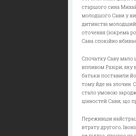
старшого сина Михайл
молодшого Сави у них
дитинстві молодший 
оточення (зокрема ро
Сава спокійно вбиває
Спочатку Саву мало ц
впливом Рахіри, яку в
батьки поставили йому
тому йде на злочин. 
стало умовою зародж
цінностей Сави, що пр
Переживши найстрашн
втрату другого, Івон
не віддає, працює на 