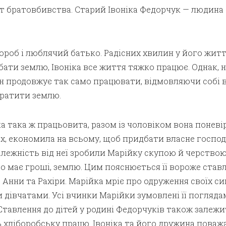
т братовбивства. Старий Івоніка Федорчук — людина
роб і люблячий батько. Радісних хвилин у його житт
ати землю, Івоніка все життя тяжко працює. Однак, н
н продовжує так само працювати, відмовляючи собі 
тратити землю.
 така ж працьовита, разом із чоловіком вона поневі
ах, економила на всьому, щоб придбати власне господ
алежність від неї зробили Марійку скупою й черствою
о має гроші, землю. Цим пояснюється її вороже став
 Анни та Рахіри. Марійка мріє про одруження своїх син
дівчатами. Усі вчинки Марійки зумовлені її погляда
 Ставлення до дітей у родині Федорчуків також залежи
ь хліборобську працю. Івоніка та його дружина пова