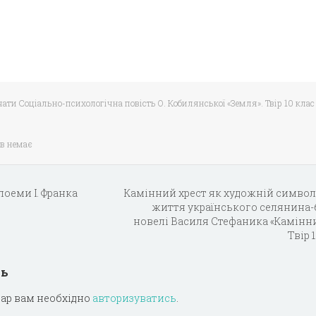
чати Соціально-психологічна повість О. Кобилянської «Земля». Твір 10 клас
в немає
поеми І. Франка
Камінний хрест як художній символ
життя українського селянина-
новелі Василя Стефаника «Камінни
Твір 
дь
ар вам необхідно
авторизуватись
.