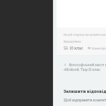
На цій сторінці ви можете ска
безкоштовно.
10 клас
Коментарі
Філософський зміст 
«Мойсей. Твір 10 клас
Залишити відпові
Щоб відправити комент