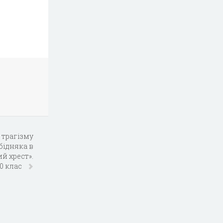
 трагізму
бідняка в
й хрест».
10 клас