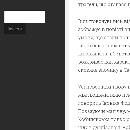
трагедії, що сталася 
Відштовхнувшись від
зображує в повісті 
умови, що стали пош
необхідна залежність
штовхала на вбивств
розкриває їхні харак
скоєння злочину в Са
Усі персонажі твору 
між людьми, їхню пс
говорить Івоніка Фед
Показуючи магічну, мі
Кобилянська тонко р
індивідуалізовані. Н