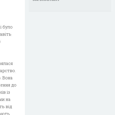
і було
авіть
в
рялася
арство.
. Вона
лення до
ів із
ми на
ть від
жають