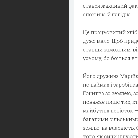
стався жахливий фак
спокійна й лагідна.
Це працьовитий хлібо
дуже мало. Щоб придб
ставши заможним, ві
усьому, бо боїться в
Його дружина Марійка
по наймах і заробітк
Гонитва за землею, з
поважає лише тих, хт
майбутніх невісток —
багатими сільськими 
землю, на власність.
того, як сини цінуют