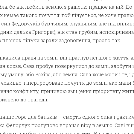
а, бо він любить землю, з радістю працює на ній. До
 немає такого почуття: той лінується, не хоче працю
син Федорчуків був тихим, слухняним, але під вплив
дини дядька Григорія), він став грубим, непокірливим
 пташок тільки заради задоволення, просто так.
ікавила праця на землі, він прагнув легшого життя, а
ін кохав, Сава пробує повернутися до землі, здобути ї
 умову: або Рахіра, або земля. Сава хоче мати і те, і д
Очевидно, гіпертрофоване почуття до землі, яке мали 
ення конфлікту, причиною зміщення пріоритету жит
извело до трагедії.
іше горе для батьків — смерть одного сина і факти
іка Федорчук поступово втрачає віру в землю. Саві він
ній сам, але без колишнього завзяття. Він уже не праг