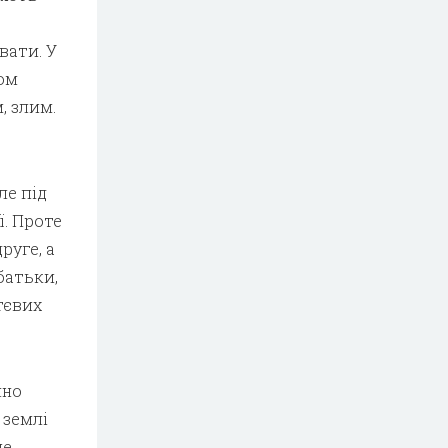
вати. У
ом
, злим.
ле під
ї. Проте
руге, а
батьки,
тєвих
чно
 землі
не