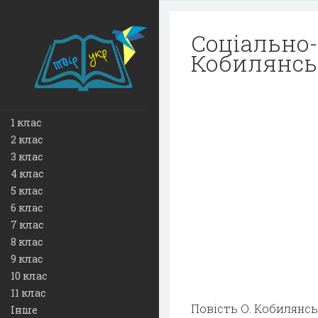
Соціально-
Кобилянськ
1 клас
2 клас
3 клас
4 клас
5 клас
6 клас
7 клас
8 клас
9 клас
10 клас
11 клас
Повість О. Кобилянсь
Інше