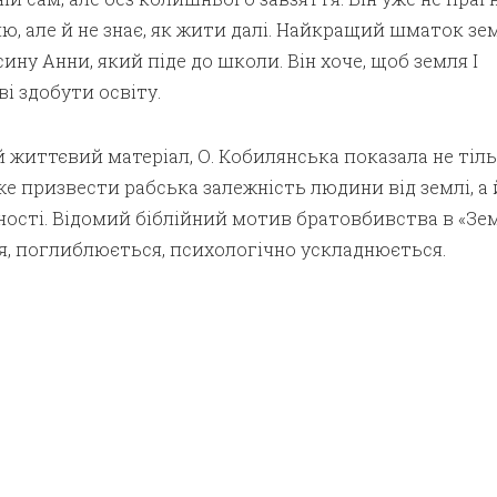
, але й не знає, як жити далі. Найкращий шматок зе
сину Анни, який піде до школи. Він хоче, щоб земля І
і здобути освіту.
життєвий матеріал, О. Кобилянська показала не тіль
же призвести рабська залежність людини від землі, а 
ості. Відомий біблійний мотив братовбивства в «Зем
, поглиблюється, психологічно ускладнюється.