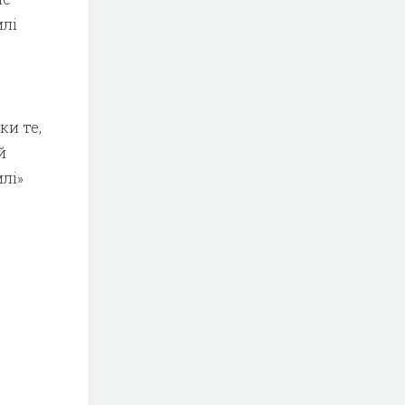
млі
ки те,
й
лі»