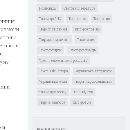
Розповідь
Світова література
Твори до ЗНО
Твір-казка
Твір-опис
енниця
криваючи
Твір-оповідання
Твір-розповідь
життєво
Твір дослідження
Текст-опис
лежність
Текст-роздум
Текст-розповідь
ка
Текст з елементами роздуму
думу
Текст–мініатюра
Українська література
Українська мова
твори-народознавства
мини
твори про весну
твір-відгук
—
.
твір-мініатюра
твір-розум
е й
Ми ВКонтакті