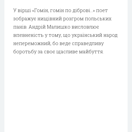
У вірші «Гомін, гомін по діброві…» поет
зображує нищівний розгром польських
панів. Андрій Малишко висловлює
впевненість у тому, що український народ
непереможний, бо веде справедливу
боротьбу за своє щасливе майбуття.