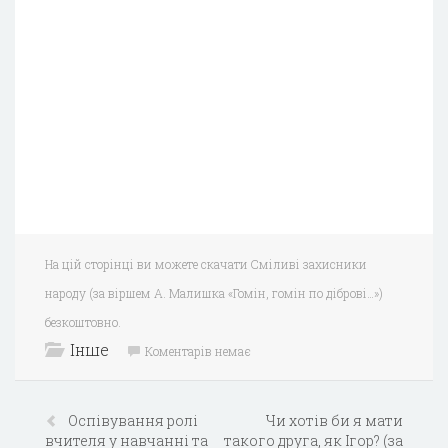
На цій сторінці ви можете скачати Сміливі захисники
народу (за віршем А. Малишка «Гомін, гомін по діброві…»)
безкоштовно.
Інше
Коментарів немає
Оспівування ролі
Чи хотів би я мати
вчителя у навчанні та
такого друга, як Ігор? (за