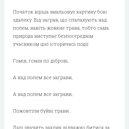
Початок вірша змальовує картину бою
здалеку. Від заграв, що спалахують над
полем, навіть жовкне трава, тобто сама
природа виступає безпосереднім
учасником цієї історичної події:
Гомін, гомін по діброві,
А над полем все заграви,
А над полем все заграви,
Пожовтіли буйні трави…
Далі звучить заклик відважно битися за