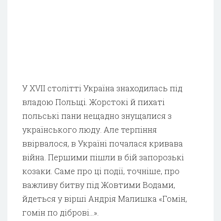
У XVII столітті Україна знаходилась під
владою Польщі. Жорстокі й пихаті
польські пани нещадно знущалися з
українського люду. Але терпіння
ввірвалося, в Україні почалася кривава
війна. Першими пішли в бій запорозькі
козаки. Саме про ці події, точніше, про
важливу битву під Жовтими Водами,
йдеться у вірші Андрія Малишка «Гомін,
гомін по діброві…».