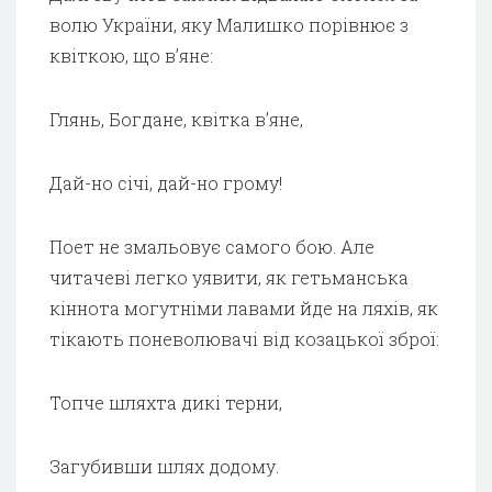
волю України, яку Малишко порівнює з
квіткою, що в’яне:
Глянь, Богдане, квітка в’яне,
Дай-но січі, дай-но грому!
Поет не змальовує самого бою. Але
читачеві легко уявити, як гетьманська
кіннота могутніми лавами йде на ляхів, як
тікають поневолювачі від козацької зброї:
Топче шляхта дикі терни,
Загубивши шлях додому.