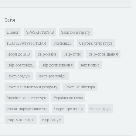
Теги
Діалог
ЗРАЗКИ ТВОРІВ
Замітка в газету
НЕЛІТЕРАТУРНІ ТЕМИ
Розповідь
Світова література
Твори до ЗНО
Твір-казка
Твір-опис
Твір-оповідання
Твір-розповідь
Твір дослідження
Текст-опис
Текст-роздум
Текст-розповідь
Текст з елементами роздуму
Текст–мініатюра
Українська література
Українська мова
твори-народознавства
твори про весну
твір-відгук
твір-мініатюра
твір-розум