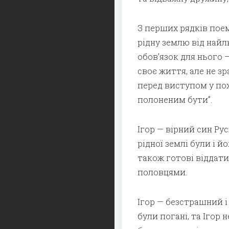
З перших рядків поем
рідну землю від найл
обов’язок для нього —
своє життя, але не зр
перед виступом у пох
полоненим бути”.
Ігор — вірний син Ру
рідної землі були і йо
також готові віддати 
половцями.
Ігор — безстрашний 
були погані, та Ігор 