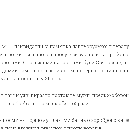
вім” — найвидатніша пам’ятка давньоруської літератур
ся про життя нашого народу в сиву давнину, про його
ворогами. Справжніми патріотами були Святослав, Іго
евідомий нам автор з великою майстерністю змалюва
лі від половців у XII столітті.
 в нашій уяві виразно постають мужні предки-оборон
икою любов’ю автор малює їхні образи.
в поеми на першому плані ми бачимо хороброго князя
 з якою він вирушив у похід проти ворогів.