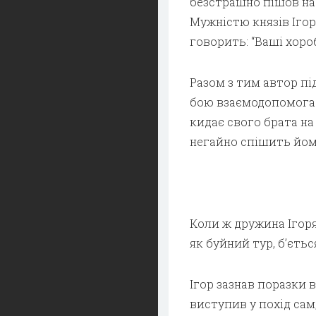
безстрашно пішов на 
Мужністю князів Ігор
говорить: “Ваші хороб
Разом з тим автор під
бою взаємодопомога і
кидає свого брата на
негайно спішить йом
Коли ж дружина Ігоря
як буйний тур, б’єтьс
Ігор зазнав поразки 
виступив у похід сам