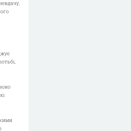
невдачу,
його
джує
ротьбі,
 воно
кі
икими
о