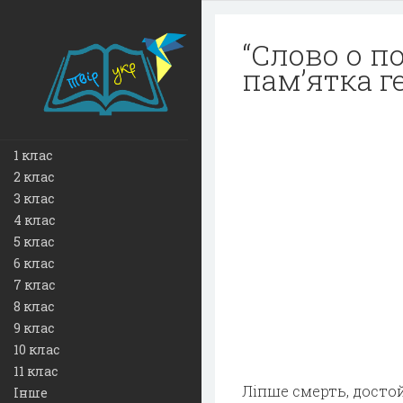
“Слово о п
пам’ятка г
1 клас
2 клас
3 клас
4 клас
5 клас
6 клас
7 клас
8 клас
9 клас
10 клас
11 клас
Ліпше смерть, достой
Інше