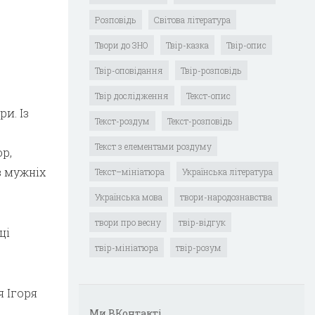
Розповідь
Світова література
Твори до ЗНО
Твір-казка
Твір-опис
Твір-оповідання
Твір-розповідь
Твір дослідження
Текст-опис
и. Із
Текст-роздум
Текст-розповідь
Текст з елементами роздуму
р,
в мужніх
Текст–мініатюра
Українська література
Українська мова
твори-народознавства
твори про весну
твір-відгук
ці
твір-мініатюра
твір-розум
 Ігоря
Ми ВКонтакті