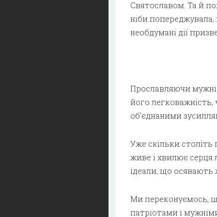
Святославом. Та й по
ніби попереджувала, 
необдумані дії призв
Прославляючи мужніст
його легковажність, 
об’єднаними зусилля
Уже скільки століть 
живе і хвилює серця 
ідеали, що осявають 
Ми переконуємось, щ
патріотами і мужніми