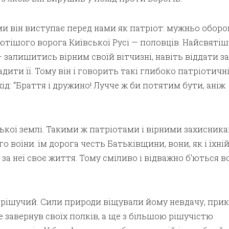
и він виступає перед нами як патріот: мужньо оборо
ютішого ворога Київської Русі — половців. Найсвяті
 залишитись вірним своїй вітчизні, навіть віддати за
адити її. Тому він і говорить такі глибоко патріотичн
ід: “Браття і дружино! Лучче ж би потятим бути, аніж
ської землі. Такими ж патріотами і вірними захисник
го воїни. їм дорога честь Батьківщини, вони, як і їхній
за неї своє життя. Тому сміливо і відважно б’ються в
і рішучий. Сили природи віщували йому невдачу, при
не завернув своїх полків, а ще з більшою рішучістю