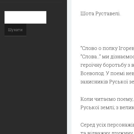
Шота Руставелі.
“Слово о полку Ігоре
“Слова…” ми дізнаємо
героїчну боротьбу з 
Всеволод. У поемі н
захисників Руської зем
Коли читаємо поему,
Руської землі; з вел
Серед усіх персонажі
та відважну дружину,