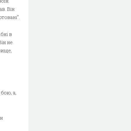
оїн.
в. Він
ртовані”.
бні в
Він не
вище,
бою, а,
ін