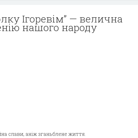
олку Ігоревім” — велична
енію нашого народу
на слави, аніж зганьблене життя.