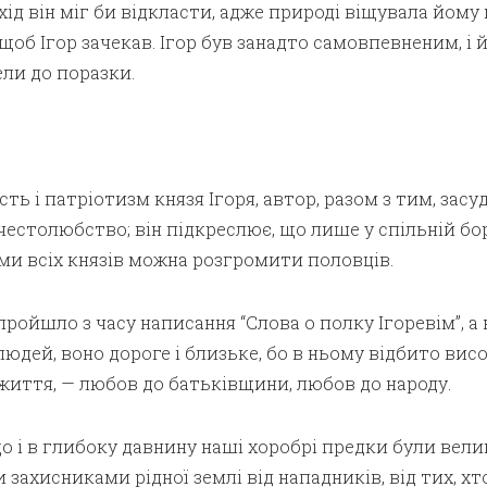
хід він міг би відкласти, адже природі віщувала йому 
щоб Ігор зачекав. Ігор був занадто самовпевненим, і 
ели до поразки.
ь і патріотизм князя Ігоря, автор, разом з тим, засу
честолюбство; він підкреслює, що лише у спільній бо
ми всіх князів можна розгромити половців.
пройшло з часу написання “Слова о полку Ігоревім”, а
людей, воно дороге і близьке, бо в ньому відбито висо
життя, — любов до батьківщини, любов до народу.
о і в глибоку давнину наші хоробрі предки були вел
 захисниками рідної землі від нападників, від тих, хт