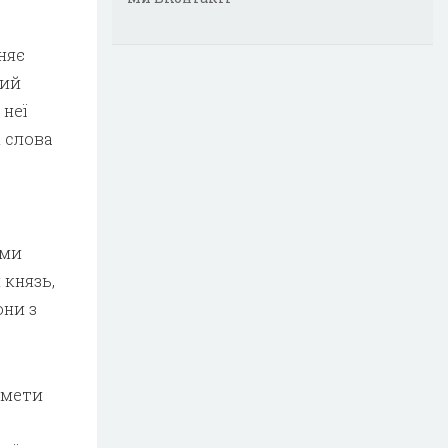
няє
ший
 неї
і слова
ами
 князь,
они з
кмети