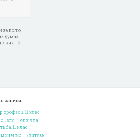
и за волю
х думах і
піснях
ні записи
р професії. 11 клас
о і зло — одвічна
тьба. 11 клас
имоненко – «витязь