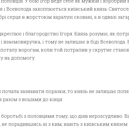
половців. У бою Ігор веде себе як мужній і хоробрий в
я і Всеволода захоплюється київський князь Святосла
рі серця в жорстокім харалузі сковані, а в одвазі зага
креслює і благородство Ігоря. Князь розуміє, як потрі
 взаємовиручка, і тому не залишає в біді Всеволода. 
 поталу ворогам, коли той потрапив у скрутне стано
у на допомогу.
 почала зазнавати поразки, то князь не залишає поля 
я разом з вошами до кінця.
в боротьбі з половцями тому, що діяв нерозсудливо. В
, не порадившись ні з ким, навіть з київським князем