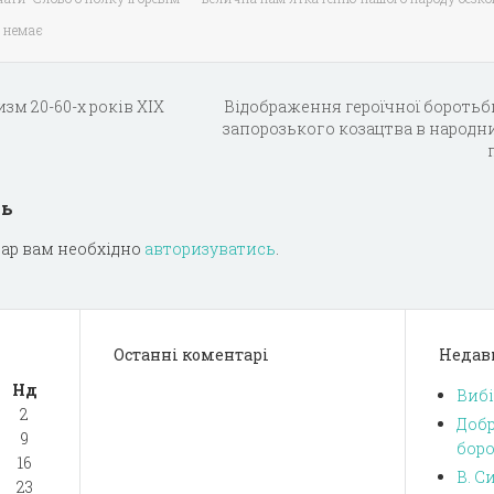
 немає
зм 20-60-х років XIX
Відобpаження геpоїчної боpотьб
запоpозького козацтва в наpодни
дь
ар вам необхідно
авторизуватись
.
Останні коментарі
Недав
Нд
Вибі
2
Добр
9
боро
16
В. С
23