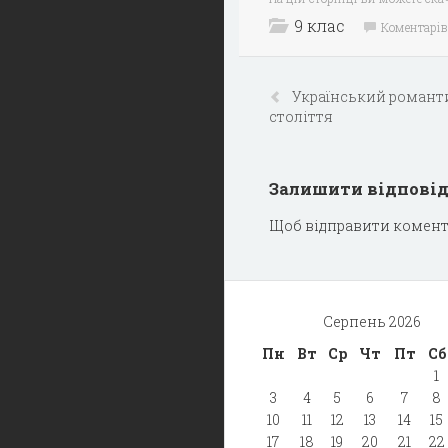
9 клас
Коментарів
Український романти
століття
Залишити відпові
Щоб відправити комент
Серпень 2026
Пн
Вт
Ср
Чт
Пт
Сб
1
3
4
5
6
7
8
10
11
12
13
14
15
17
18
19
20
21
22