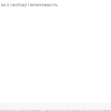
а її свободу і незалежність.
чати “Слово о полку Ігоревім” — велична пам’ятка генію нашого народу безк