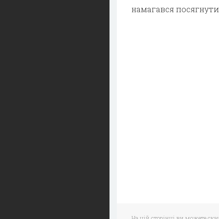
намагався посягнути н
На цій сторінці ви можете ска