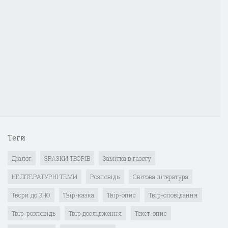
Теги
Діалог
ЗРАЗКИ ТВОРІВ
Замітка в газету
НЕЛІТЕРАТУРНІ ТЕМИ
Розповідь
Світова література
Твори до ЗНО
Твір-казка
Твір-опис
Твір-оповідання
Твір-розповідь
Твір дослідження
Текст-опис