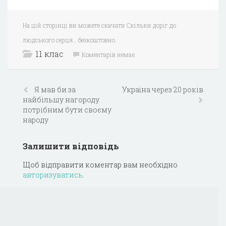
На цій сторінці ви можете скачати Скільки доріг до
людського серця… безкоштовно.
11 клас
Коментарів немає
Я мав би за
Україна через 20 років
найбільшу нагороду
потрібним бути своєму
народу
Залишити відповідь
Щоб відправити коментар вам необхідно
авторизуватись
.