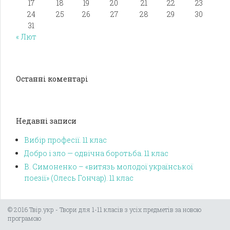
17
18
19
20
21
22
23
24
25
26
27
28
29
30
31
« Лют
Останні коментарі
Недавні записи
Вибір професії. 11 клас
Добро і зло — одвічна боротьба. 11 клас
В. Симоненко – «витязь молодої української
поезії» (Олесь Гончар). 11 клас
© 2016 Твір.укр - Твори для 1-11 класів з усіх предметів за новою
програмою