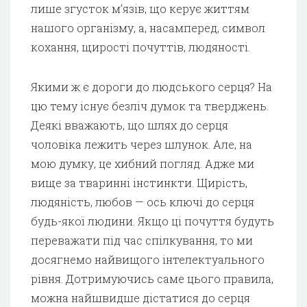
лише згусток м’язів, що керує життям
нашого організму, а, насамперед, символ
кохання, щирості почуттів, людяності.
Якими ж є дороги до людського серця? На
цю тему існує безліч думок та тверджень.
Деякі вважають, що шлях до серця
чоловіка лежить через шлунок. Але, на
мою думку, це хибний погляд. Адже ми
вище за тваринні інстинкти. Щирість,
людяність, любов — ось ключі до серця
будь-якої людини. Якщо ці почуття будуть
переважати під час спілкування, то ми
досягнемо найвищого інтелектуального
рівня. Дотримуючись саме цього правила,
можна найшвидше дістатися до серця