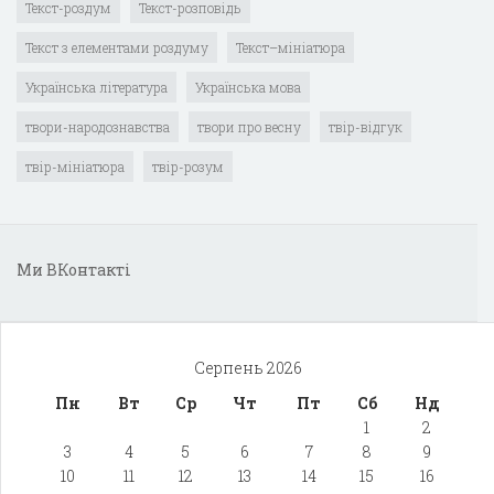
Текст-роздум
Текст-розповідь
Текст з елементами роздуму
Текст–мініатюра
Українська література
Українська мова
твори-народознавства
твори про весну
твір-відгук
твір-мініатюра
твір-розум
Ми ВКонтакті
Серпень 2026
Пн
Вт
Ср
Чт
Пт
Сб
Нд
1
2
3
4
5
6
7
8
9
10
11
12
13
14
15
16