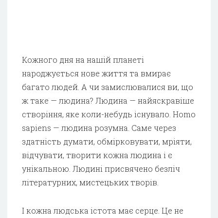
Кожного дня на нашій планеті
народжується нове життя та вмирає
багато людей. А чи замислювалися ви, що
ж таке — людина? Людина — найяскравіше
створіння, яке коли-небудь існувало. Homo
sapiens — людина розумна. Саме через
здатність думати, обмірковувати, мріяти,
відчувати, творити кожна людина і є
унікальною. Людині присвячено безліч
літературних, мистецьких творів.
І кожна людська істота має серце. Це не