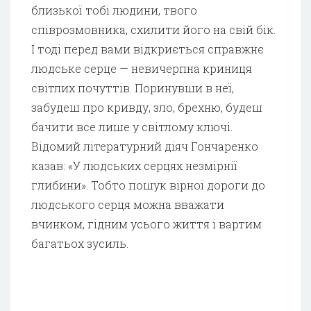
близької тобі людини, твого
співрозмовника, схилити його на свій бік.
І тоді перед вами відкриється справжнє
людське серце — невичерпна криниця
світлих почуттів. Поринувши в неї,
забудеш про кривду, зло, брехню, будеш
бачити все лише у світлому ключі.
Відомий літературний діяч Гончаренко
казав: «У людських серцях незмірнії
глибини». Тобто пошук вірної дороги до
людського серця можна вважати
вчинком, гідним усього життя і вартим
багатьох зусиль.