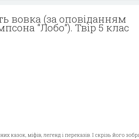
ь вовка (за оповіданням
псона “Лобо”). Твір 5 клас
их казок, міфів, легенд і переказів. І скрізь його зоб