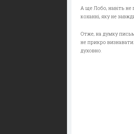
А ще Лобо, навіть не
коханні, яку не завж
Отже, на думку письм
не прикро визнавати.
духовно.