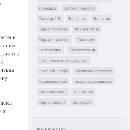
А
Розповідь
Світова література
Твори до ЗНО
Твір-казка
Твір-опис
Твір-оповідання
Твір-розповідь
ле­тень
Твір дослідження
Текст-опис
рашний
Текст-роздум
Текст-розповідь
і жили в
Текст з елементами роздуму
Це
дчував
Текст–мініатюра
Українська література
ику
Українська мова
твори-народознавства
твори про весну
твір-відгук
дей, і
твір-мініатюра
твір-розум
 зі
Ми ВКонтакті