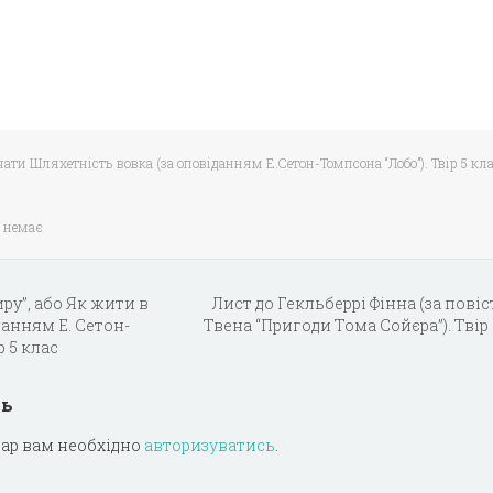
чати Шляхетність вовка (за оповіданням Е.Сетон-Томпсона “Лобо”). Твір 5 кл
 немає
ру”, або Як жити в
Лист до Гекльберрі Фінна (за пові
данням Е. Сетон-
Твена “Пригоди Тома Сойєра”). Твір
р 5 клас
дь
ар вам необхідно
авторизуватись
.