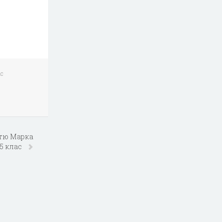
ас
стю Марка
 5 клас