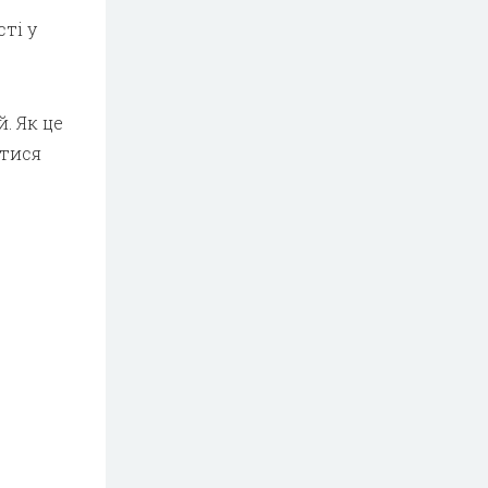
ті у
. Як це
стися