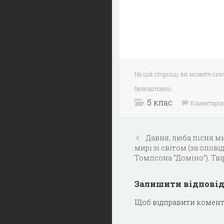
На цій сторінці ви можете ска
безкоштовно.
5 клас
Коментарів
Давня, люба пісня ми
мирі зі світом (за опові
Томпсона “Доміно”). Тві
Залишити відпові
Щоб відправити комент