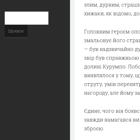
злим, дурним, страшн
хижаки, як відомо, д
Головним героєм опов
змальовує його стра
— був надзвичайно ду
звір був справжньою г
долині Курумпо. Лобо
виявлялося у тому, щ
отруту, умів перехит
нагороду, але йому з
Єдине, чого він боявс
завжди намагався вив
зброєю.