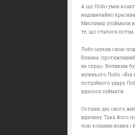
А ще Лобо умів кохати
надзвичайно красива, 
Мисливці упіймали в
те, що сталося потім,
Лобо шукав свою подр
Бланка: протяжливий 
на серці». Великим б
мужнього Лобо. «Він в
потрійного удару Лобо
вдалося піймати.
Останні дні свого жи
вдалину. Така його п
лою кохання вовка і 