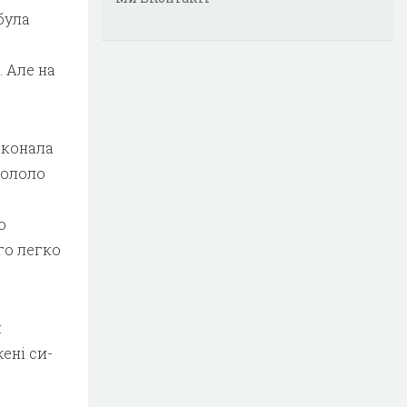
була
 Але на
сконала
хололо
о
о лег­ко
я
ені си­