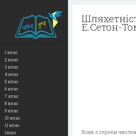
Шляхетніст
Е.Сетон-Том
1 клас
2 клас
3 клас
4 клас
5 клас
6 клас
7 клас
8 клас
9 клас
10 клас
11 клас
Вовк є героєм численн
Інше