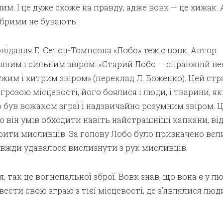
им. І це дуже схоже на правду, адже вовк — це хижак. 
обрими не бувають.
ідання Е. Сетон-Томпсона «Лобо» теж є вовк. Автор
шним і сильним звіром: «Старий Лобо — справжній ве
жим і хитрим звіром» (переклад Л. Боженко). Цей ст
розою місцевості, його боялися і люди, і твари­ни, як
 був вожаком зграї і надзвичайно розумним звіром. 
о він умів обходити навіть найстрашніші капкани, ві
рити мисливців. За голову Лобо було призначено ве­л
авжди удавалося вислизнути з рук мисливців.
я, так це вогнепальної зброї. Вовк знав, що вона є у лю
ести свою зграю з тієї місцевості, де з’являлися люди