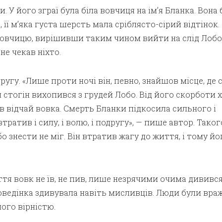
. У його зграї була біла вовчиця на ім’я Бланка. Вона 
її м’яка густа шерсть мала сріблясто-сірий відтінок.
овчицю, вирішивши таким чином вийти на слід Лобо.
 не чекав ніхто.
угу. «Лише проти ночі він, певно, знайшов місце, де 
стогін вихопився з грудей Лобо. Від його скорботи 
ув відчай вовка. Смерть Бланки підкосила сильного і
тратив і силу, і волю, і подругу», — пише автор. Таког
 знести не міг. Він втратив жагу до життя, і тому йог
ття вовк не їв, не пив, лише незрячими очима дививс
оведінка здивувала навіть мисливців. Люди були враж
його вірністю.