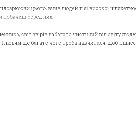
 підозрюючи цього, вчив людей тієї високої шляхетнос
ди побачиш серед них.
енника, світ звірів набагато чистіший від світу людей
 І людям ще багато чого треба навчитися, щоб підне­