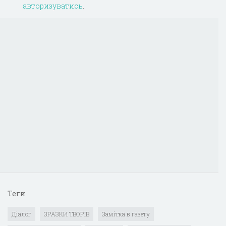
авторизуватись
.
Теги
Діалог
ЗРАЗКИ ТВОРІВ
Замітка в газету