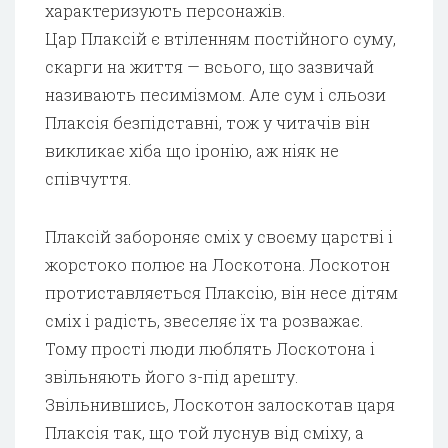
характеризують персонажів.
Цар Плаксій є втіленням постійного суму,
скарги на життя — всього, що зазвичай
називають песимізмом. Але сум і сльози
Плаксія безпідставні, тож у читачів він
викликає хіба що іронію, аж ніяк не
співчуття.
Плаксій забороняє сміх у своєму царстві і
жорстоко полює на Лоскотона. Лоскотон
протиставляється Плаксію, він несе дітям
сміх і радість, звеселяє їх та розважає.
Тому прості люди люблять Лоскотона і
звільняють його з-під арешту.
Звільнившись, Лоскотон залоскотав царя
Плаксія так, що той луснув від сміху, а