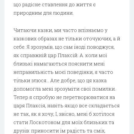
що радісне ставлення до життя є
природним для людини.
Читаючи казки, ми часто впізнаємо у
казкових образах не тільки оточуючих, а й
себе. Я зрозумів, що сам іноді поводжуся,
як справжній цар Плаксій. А. коли мої
близькі намагаються пояснити мені
неправильність моєї поведінки, я часто
тільки злюся… Але добре, що ця казка
допомогла мені зрозуміти свої помилки.
Тепер я спробую не перетворюватися на
царя Плаксія, навіть якщо все складається
не так, як я хочу, І, звісно, мені б хотілося
стати Лоскотоном для моїх близьких та
друзів: приносити їм радість та сміх,