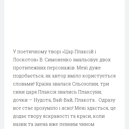
У поетичному творі «Цар Плаксій і
Лоскотон» В. Симоненко змальовує двох
протилежних персонажів. Мені дуже
подобається, як автор вміло користується
словами! Країна звалася Сльозолии, три
сини царя Плаксія звались Плаксуни,
дочки — Нудота, Вай-Вай, Плакота… Одразу
все стає зрозуміло і ясно! Мені здасться, це
додає твору яскравості та краси, коли
назви та імена вже певним чином