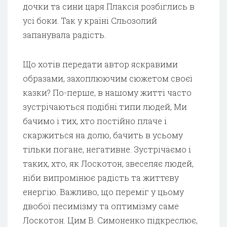
дочки та сини царя Плаксія розбіглись в
усі боки. Так у країні Сльозолий
запанувала радість.
Що хотів передати автор яскравими
образами, захоплюючим сюжетом своєї
казки? По-перше, в нашому житті часто
зустрічаються подібні типи людей, Ми
бачимо і тих, хто постійно плаче і
скаржиться на долю, бачить в усьому
тільки погане, негативне. Зустрічаємо і
таких, хто, як Лоскотон, звеселяє людей,
ніби випромінює радість та життєву
енергію. Важливо, що переміг у цьому
двобої песимізму та оптимізму саме
Лоскотон. Цим В. Симоненко підкреслює,