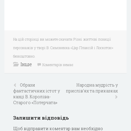
На цій сторінці ви можете скачати Різні життєві позиції
персонажів у творі В. Симоненка «Цар Плаксій і Лоскотон»
безкоштовно.
Інше
Коментарів немає
Образи
Народна мудрість у
фантастичних істот у
прислів’ях та приказках
казці В. Короліва-
Старого «Потерчата»
Залишити відповідь
Щоб відправити коментар вам необхідно