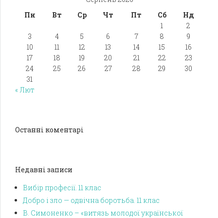
Пн
Вт
Ср
Чт
Пт
Сб
Нд
1
2
3
4
5
6
7
8
9
10
11
12
13
14
15
16
17
18
19
20
21
22
23
24
25
26
27
28
29
30
31
« Лют
Останні коментарі
Недавні записи
Вибір професії. 11 клас
Добро і зло — одвічна боротьба. 11 клас
В. Симоненко – «витязь молодої української