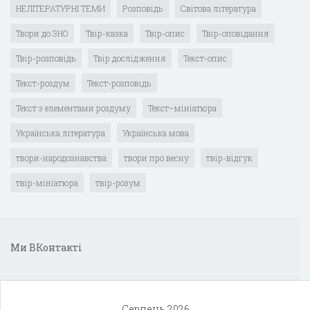
НЕЛІТЕРАТУРНІ ТЕМИ
Розповідь
Світова література
Твори до ЗНО
Твір-казка
Твір-опис
Твір-оповідання
Твір-розповідь
Твір дослідження
Текст-опис
Текст-роздум
Текст-розповідь
Текст з елементами роздуму
Текст–мініатюра
Українська література
Українська мова
твори-народознавства
твори про весну
твір-відгук
твір-мініатюра
твір-розум
Ми ВКонтакті
Серпень 2026