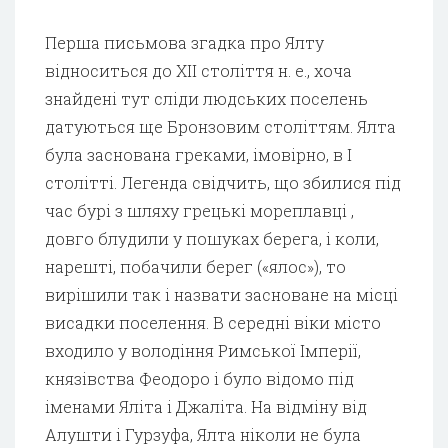
Перша письмова згадка про Ялту
відноситься до XII століття н. е., хоча
знайдені тут сліди людських поселень
датуються ще Бронзовим століттям. Ялта
була заснована греками, імовірно, в І
столітті. Легенда свідчить, що збилися під
час бурі з шляху грецькі мореплавці ,
довго блудили у пошуках берега, і коли,
нарешті, побачили берег («ялос»), то
вирішили так і назвати засноване на місці
висадки поселення. В середні віки місто
входило у володіння Римської Імперії,
князівства Феодоро і було відомо під
іменами Яліта і Джаліта. На відміну від
Алушти і Гурзуфа, Ялта ніколи не була