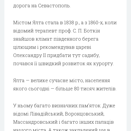
дорога на Севастополь.
Містом Ялта стала в 1838 p., а з 1860-х, коли
відомий терапевт проф. С. П. Боткін
знайшов клімат південного берега
цілющим і рекомендував цареві
Олександру II придбати тут садибу,
почався її швидкий розвиток як курорту.
Ялта — велике сучасне місто, населення
якого сьогодні — більше 80 тисяч жителів.
У ньому багато визначних пам’яток. Дуже
відомі Лівадійський, Воронцовський,
Массандровський і багато інших палаців
нашого міста. А також закладений ще в