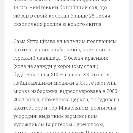
1812 р. Никітський ботанічний сад, що
зібрав в своїй колекції більше 28 тисяч
екзотичних рослин зі всього світла.
Сама Ялта цікава унікальним поєднанням
архітектурних пам’ятників, вписаних в
гірський ландшафт. Є безліч красивих
(хоча не завжди у хорошому стані)
будівель кінця XIX — начала XX століть.
Найцікавішими місцями в Ялті є наступні:
міська набережна, відреставрована в 2003-
2004 роках, вірменська церква, побудована
архітектором Тер-Мікаеляном, розписана
усередині видатним вірменським
художником Вардгесом Суренянсом,
римсько-католицька церква Непорочного