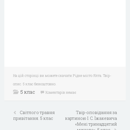
На цій сторінці ви можете скачати Рідне місто Ялта. Твір-
опис. 5 клас безкоштовно.
5 клас
Коментарів немає
Світлого травня
Твір-оповідання за
привітання. 5 клас
картиною І. С. Їжакевича
«Мені тринадцятий
минало». 5 клас