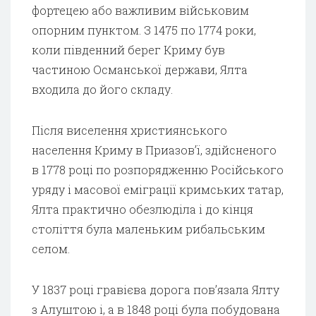
фортецею або важливим військовим
опорним пунктом. З 1475 по 1774 роки,
коли південний берег Криму був
частиною Османської держави, Ялта
входила до його складу.
Після виселення християнського
населення Криму в Приазов’ї, здійсненого
в 1778 році по розпорядженню Російського
уряду і масової еміграції кримських татар,
Ялта практично обезлюділа і до кінця
століття була маленьким рибальським
селом.
У 1837 році гравієва дорога пов’язала Ялту
з Алуштою і, а в 1848 році була побудована