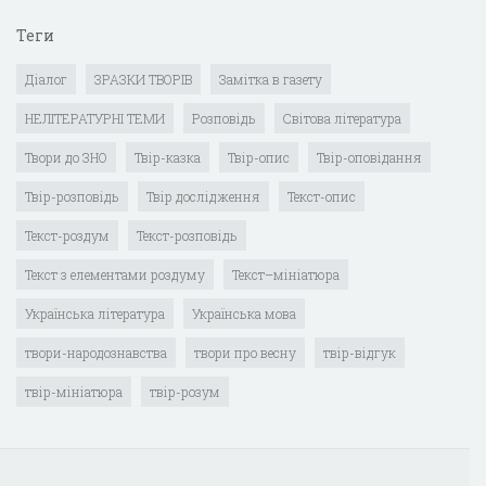
Теги
Діалог
ЗРАЗКИ ТВОРІВ
Замітка в газету
НЕЛІТЕРАТУРНІ ТЕМИ
Розповідь
Світова література
Твори до ЗНО
Твір-казка
Твір-опис
Твір-оповідання
Твір-розповідь
Твір дослідження
Текст-опис
Текст-роздум
Текст-розповідь
Текст з елементами роздуму
Текст–мініатюра
Українська література
Українська мова
твори-народознавства
твори про весну
твір-відгук
твір-мініатюра
твір-розум