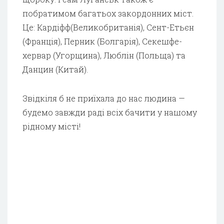
побратимом багатьох закордонних міст.
Це: Кардіфф(Великобританія), Сент-Етьєн
(Франція), Перник (Болгарія), Секешфе-
хервар (Угорщина), Люблін (Польща) та
Данцин (Китай).
Звідкіля б не приїхала до нас людина —
будемо завжди раді всіх бачити у нашому
рідному місті!