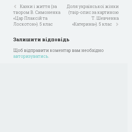
Казки і життя (за
Доля української жінки
твором В. Симоненка
(твір-опис за картиною
«Цар Плаксій та
Т. Шевченка
Лоскотон»). 5 клас
«Катерина»). 5 клас
Залишити відповідь
Щоб відправити коментар вам необхідно
авторизуватись
.