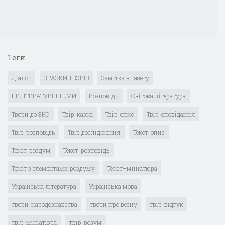
Теги
Діалог
ЗРАЗКИ ТВОРІВ
Замітка в газету
НЕЛІТЕРАТУРНІ ТЕМИ
Розповідь
Світова література
Твори до ЗНО
Твір-казка
Твір-опис
Твір-оповідання
Твір-розповідь
Твір дослідження
Текст-опис
Текст-роздум
Текст-розповідь
Текст з елементами роздуму
Текст–мініатюра
Українська література
Українська мова
твори-народознавства
твори про весну
твір-відгук
твір-мініатюра
твір-розум