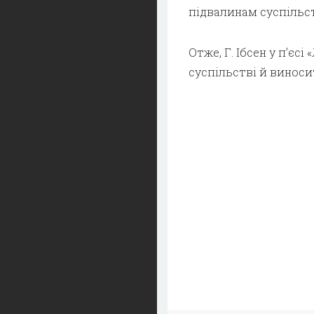
підвалинам суспільст
Отже, Г. Ібсен у п’є
суспільстві й виноси