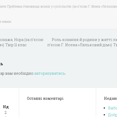
чати Проблема становища жінки у суспільстві (за п’єсою Г. Ібсена «Лялькови
в немає
онажа. Нора (за п’єсою
Роль кохання й родини у житті л
). Твір 11 клас
п’єсою Г. Ібсена «Ляльковий дім»). Тв
дь
ар вам необхідно
авторизуватись
.
Останні коментарі
Недав
Нд
Вибі
2
Добр