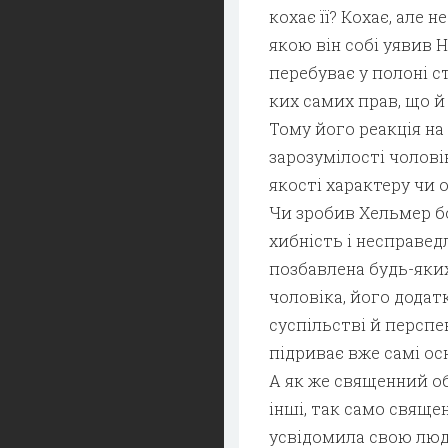
кохає її? Кохає, але н
якою він собі уявив Н
перебуває у полоні с
ких самих прав, що й 
Тому його реакція на
зарозумілості чолові
якос­ті характеру чи 
Чи зробив Хельмер б
хибність і несправед
позбавлена будь-яки
чоловіка, його додат
суспільстві й перспе
підриває вже самі осн
А як же священний об
інші, так само свяще
усвідомила свою людс