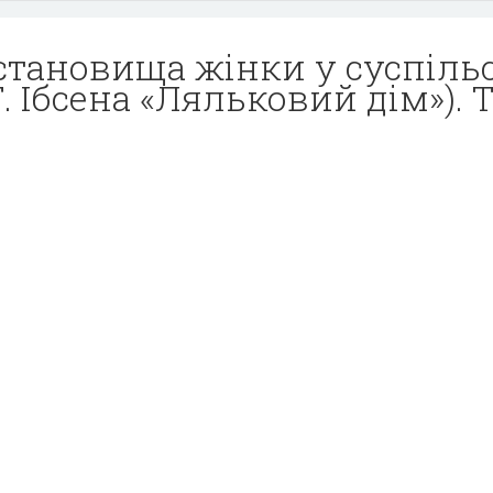
тановища жінки у суспільс
Г. Ібсена «Ляльковий дім»). 