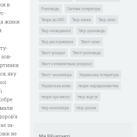
ки в
Розповідь
Світова література
ус­
Твори до ЗНО
Твір-казка
Твір-опис
а жін­ки
.
Твір-оповідання
Твір-розповідь
Твір дослідження
Текст-опис
ту­
Текст-роздум
Текст-розповідь
 зов­
Текст з елементами роздуму
ртин­ки.
ся, яку
Текст–мініатюра
Українська література
ної
Українська мова
твори-народознавства
ї
твори про весну
твір-відгук
добре
 мали
твір-мініатюра
твір-розум
доров’я
ає за­
овік не
Ми ВКонтакті