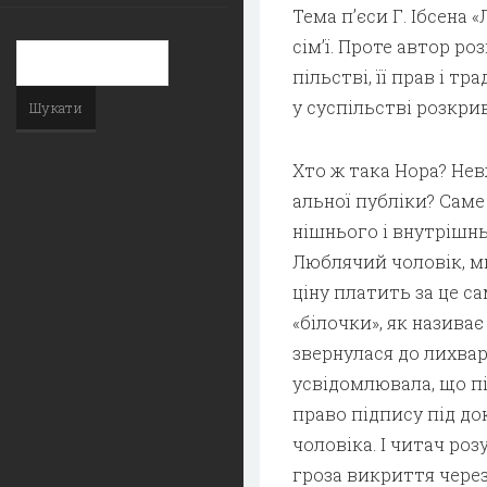
Тема п’єси Г. Ібсена
сім’ї. Проте автор р
пільстві, її прав і т
у суспільстві розкри
Хто ж така Нора? Нев
альної публіки? Саме
нішнього і внутрішнь
Люблячий чоловік, мил
ціну платить за це с
«білочки», як називає 
звернулася до лихвар
усвідомлювала, що пі
право підпису під до
чоловіка. І читач роз
гроза викриття через