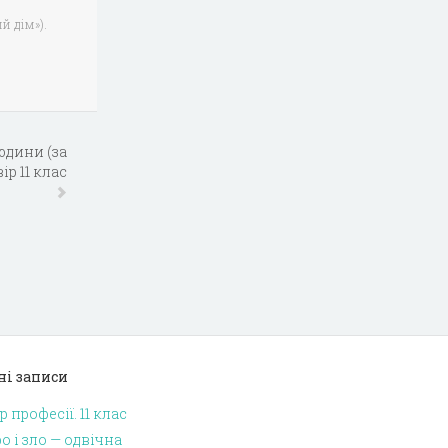
й дім»).
юдини (за
ір 11 клас
ні записи
р професії. 11 клас
о і зло — одвічна