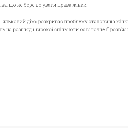
ва, що не бере до уваги права жінки.
сі «Ляльковий дім» розкриває проблему становища жінк
ть на розгляд широкої спільноти остаточне її розв’яз