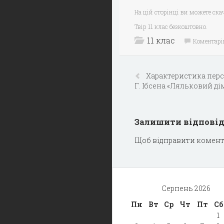
На цій сторінці ви можете ска
Твір 11 клас безкоштовно.
11 клас
Коментарі
Характеристика перс
Г. Ібсена «Ляльковий дім»
Залишити відпові
Щоб відправити комент
Серпень 2026
Пн
Вт
Ср
Чт
Пт
Сб
1