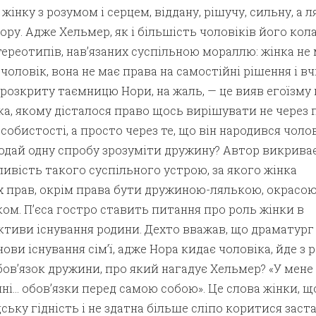
е жінку з розумом і серцем, віддану, рішучу, сильну, а ля
ору. Адже Хельмер, як і більшість чоловіків його кола
тереотипів, нав’язаних суспільною мораллю: жінка не 
чоловік, вона не має права на самостійні рішення і в
 розкриту таємницю Нори, на жаль, — це вияв егоїзму 
ка, якому дісталося право щось вирішувати не через 
особистості, а просто через те, що він народився чоло
одай одну спробу зрозуміти дружину? Автор викрива
ливість такого суспільного устрою, за якого жінка
х прав, окрім права бути дружиною-лялькою, окрасо
­ком. П’єса гостро ставить питання про роль жінки в
ктиви іс­нування родини. Дехто вважав, що драматург
ови існуван­ня сім’ї, адже Нора кидає чоловіка, йде з 
ов’язок дружини, про який нагадує Хельмер? «У мене 
нні… обов’язки перед самою собою». Це слова жінки, щ
ьку гід­ність і не здатна більше сліпо коритися заст