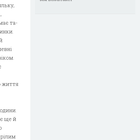
ль­ку,
,
має та­
чинки.
й
певні
віком.
є
ю життя
родини.
є ще й
о
арілим