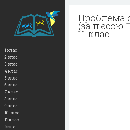
Проблема с
(за п’єсою 
11 клас
1 клас
2 клас
3 клас
4 клас
5 клас
6 клас
7 клас
8 клас
9 клас
10 клас
11 клас
Інше