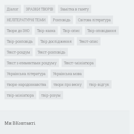
Діалог
ЗРАЗКИ ТВОРІВ
Замітка в газету
НЕЛІТЕРАТУРНІ ТЕМИ
Розповідь
Світова література
Твори до ЗНО
Твір-казка
Твір-опис
Твір-оповідання
Твір-розповідь
Твір дослідження
Текст-опис
Текст-роздум
Текст-розповідь
Текст з елементами роздуму
Текст–мініатюра
Українська література
Українська мова
твори-народознавства
твори про весну
твір-відгук
твір-мініатюра
твір-розум
Ми ВКонтакті