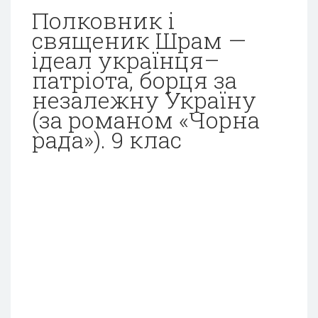
Полковник і
священик Шрам —
ідеал українця–
патріота, борця за
незалежну Україну
(за романом «Чорна
рада»). 9 клас