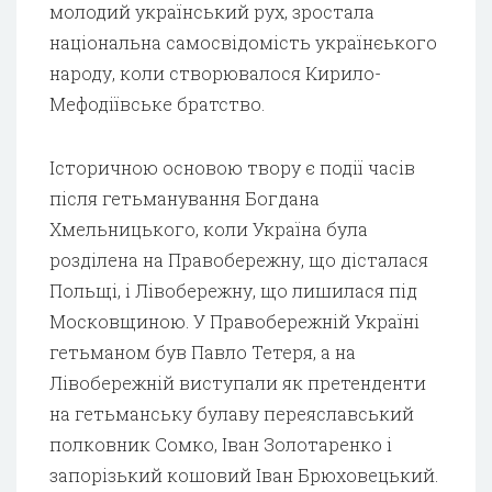
молодий український рух, зростала
національна самосвідомість українєького
народу, коли створювалося Кирило-
Мефодіївське братство.
Історичною основою твору є події часів
після гетьманування Богдана
Хмельницького, коли Україна була
розділена на Правобережну, що дісталася
Польщі, і Лівобережну, що лишилася під
Московщиною. У Правобережній Україні
гетьманом був Павло Тетеря, а на
Лівобережній виступали як претенденти
на гетьманську булаву переяславський
полковник Сомко, Іван Золотаренко і
запорізький кошовий Іван Брюховецький.