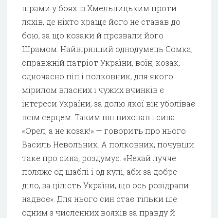
шрами у боях із Хмельницьким проти
ляхів, де ніхто краще його не ставав до
бою, за що козаки й прозвали його
Шрамом. Найвірніший однодумець Сомка,
справжній патріот України, воїн, козак,
одночасно піп і полковник, для якого
мірилом власних і чужих вчинків є
інтереси України, за долю якої він уболіває
всім серцем. Таким він виховав і сина.
«Орел, а не козак!» — говорить про нього
Василь Невольник. А полковник, почувши
таке про сина, роздумує: «Нехай лучче
поляже од шаблі і од кулі, аби за добре
діло, за цілість України, що ось розідрали
надвоє». Для нього син стає тільки ще
одним з численних вояків за правду й