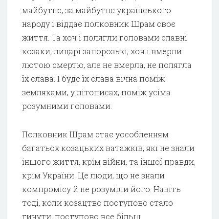
майбутнє, за майбутнє українського
народу і віддає полковник Шрам своє
життя. Та хоч і полягли головами славні
козаки, лицарі запорозькі, хоч і вмерли
лютою смертю, але не вмерла, не полягла
їх слава. І буде їх слава вічна поміж
земляками, у літописах, поміж усіма
розумними головами.
Полковник Шрам стає уособленням
багатьох козацьких ватажків, які не знали
іншого життя, крім війни, та іншої правди,
крім України. Це люди, що не знали
компромісу й не розуміли його. Навіть
тоді, коли козацтво поступово стало
гинути, поступово все більш