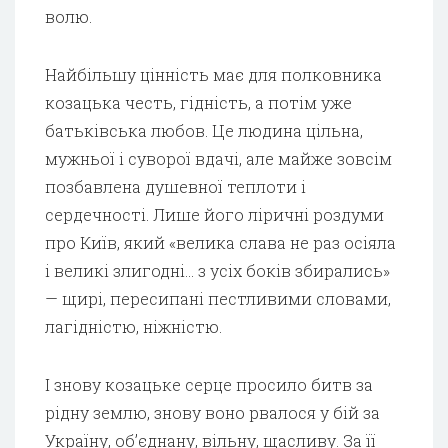
волю.
Найбільшу цінність має для полковника
козацька честь, гідність, а потім уже
батьківська любов. Це людина цільна,
мужньої і суворої вдачі, але майже зовсім
позбавлена душевної теплоти і
сердечності. Лише його ліричні роздуми
про Київ, який «велика слава не раз осіяла
і великі злигодні… з усіх боків збирались»
— щирі, пересипані пестливими словами,
лагідністю, ніжністю.
І знову козацьке серце просило битв за
рідну землю, знову воно рвалося у бій за
Україну, об’єднану, вільну, щасливу. За її