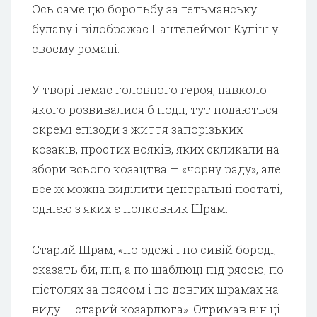
Ось саме цю боротьбу за гетьманську
булаву і відображає Пантелеймон Куліш у
своєму романі.
У творі немає головного героя, навколо
якого розвивалися б події, тут подаються
окремі епізоди з життя запорізьких
козаків, простих вояків, яких скликали на
збори всього козацтва — «чорну раду», але
все ж можна виділити центральні постаті,
однією з яких є полковник Шрам.
Старий Шрам, «по одежі і по сивій бороді,
сказать би, піп, а по шаблюці під рясою, по
пістолях за поясом і по довгих шрамах на
виду — старий козарлюга». Отримав він ці