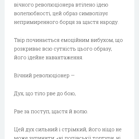
вічного революціонера втілено ідею
волелюбності, цей образ символізує
непримиренного борця за щастя народу.
Твір починається емоційним вибухом, що
розкриває всю сутність цього образу,
його ідейне навантаження.
Вічний революціонер —
Дух, що тіло рве до бою,
Рве за поступ, щастя й волю.
Цей дух сильний і стрімкий, його ніщо не
може зупинити: «ні попівськії тортури, ні