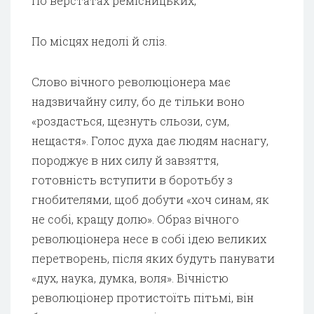
По верстатах ремісницьких,
По місцях недолі й сліз.
Слово вічного революціонера має
надзвичайну силу, бо де тільки воно
«роздасться, щезнуть сльози, сум,
нещастя». Голос духа дає людям наснагу,
породжує в них силу й завзяття,
готовність вступити в боротьбу з
гнобителями, щоб добути «хоч синам, як
не собі, кращу долю». Образ вічного
революціонера несе в собі ідею великих
перетворень, після яких будуть панувати
«дух, наука, думка, воля». Вічністю
революціонер протистоїть пітьмі, він