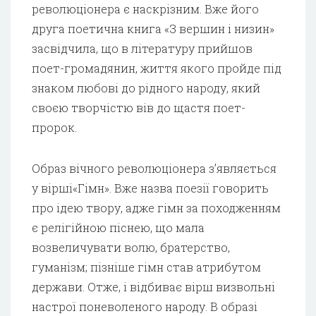
революціонера є наскрізним. Вже його
друга поетична книга «З вершин і низин»
засвідчила, що в літературу прийшов
поет-громадянин, життя якого пройде під
знаком любові до рідного народу, який
своєю творчістю вів до щастя поет-
пророк.
Образ вічного революціонера з’являється
у вірші«Гімн». Вже назва поезії говорить
про ідею твору, адже гімн за походженням
є релігійною піснею, що мала
возвеличувати волю, братерство,
гуманізм; пізніше гімн став атрибутом
держави. Отже, і відбиває вірш визвольні
настрої поневоленого народу. В образі