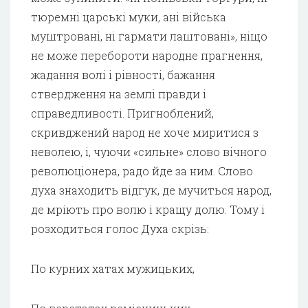
тюремні царські муки, ані війська
муштровані, ні гармати лаштовані», ніщо
не може перебороти народне прагнення,
жадання волі і рівності, бажання
ствердження на землі правди і
справедливості. Пригноблений,
скривджений народ не хоче миритися з
неволею, і, чуючи «сильне» слово вічного
революціонера, радо йде за ним. Слово
духа знаходить відгук, де мучиться народ,
де мріють про волю і кращу долю. Тому і
розходиться голос Духа скрізь:
По курних хатах мужицьких,