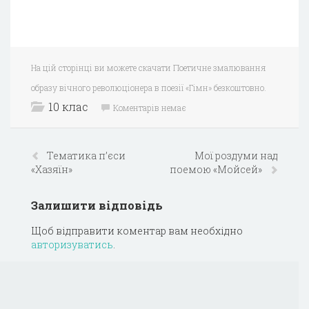
На цій сторінці ви можете скачати Поетичне змалювання
образу вічного революціонера в поезії «Гімн» безкоштовно.
10 клас
Коментарів немає
Тематика п’єси
Мої роздуми над
«Хазяїн»
поемою «Мойсей»
Залишити відповідь
Щоб відправити коментар вам необхідно
авторизуватись
.