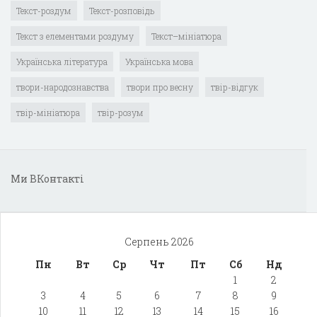
Текст-роздум
Текст-розповідь
Текст з елементами роздуму
Текст–мініатюра
Українська література
Українська мова
твори-народознавства
твори про весну
твір-відгук
твір-мініатюра
твір-розум
Ми ВКонтакті
Серпень 2026
Пн
Вт
Ср
Чт
Пт
Сб
Нд
1
2
3
4
5
6
7
8
9
10
11
12
13
14
15
16