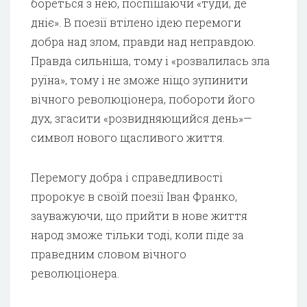
бореться з нею, поспішаючи «туди, де
дніє». В поезії втілено ідею перемоги
добра над злом, правди над неправдою.
Правда сильніша, тому і «розвалилась зла
руїна», тому і не зможе ніщо зупинити
вічного революціонера, побороти його
дух, згасити «розвидняющийся день»—
символ нового щасливого життя.
Перемогу добра і справедливості
пророкує в своїй поезії Іван Франко,
зауважуючи, що прийти в нове життя
народ зможе тільки тоді, коли піде за
праведним словом вічного
революціонера.