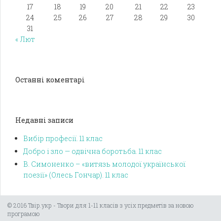
17
18
19
20
21
22
23
24
25
26
27
28
29
30
31
« Лют
Останні коментарі
Недавні записи
Вибір професії. 11 клас
Добро і зло — одвічна боротьба. 11 клас
В. Симоненко – «витязь молодої української
поезії» (Олесь Гончар). 11 клас
© 2016 Твір.укр - Твори для 1-11 класів з усіх предметів за новою
програмою