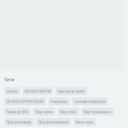
Теги
Діалог
ЗРАЗКИ ТВОРІВ
Замітка в газету
НЕЛІТЕРАТУРНІ ТЕМИ
Розповідь
Світова література
Твори до ЗНО
Твір-казка
Твір-опис
Твір-оповідання
Твір-розповідь
Твір дослідження
Текст-опис