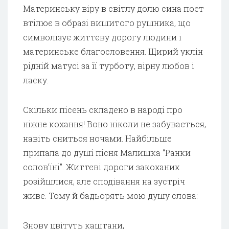
Материнську віру в світлу долю сина поет
втілює в образі вишитого рушника, що
символізує життєву дорогу людини і
материнське благословення. Щирий уклін
рідній матусі за її турботу, вірну любов і
ласку.
Скільки пісень складено в народі про
ніжне кохання! Воно ніколи не забувається,
навіть сниться ночами. Найбільше
припала до душі пісня Малишка “Ранки
солов’їні”. Життєві дороги закоханих
розійшлися, але сподівання на зустріч
живе. Тому й бадьорять мою душу слова:
Знову цвітуть каштани,