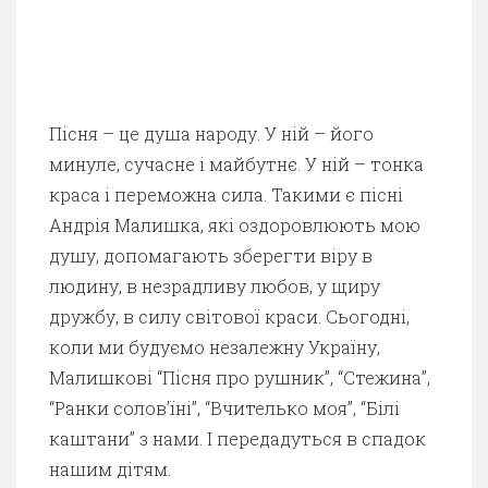
Пісня – це душа народу. У ній – його
минуле, сучасне і майбутнє. У ній – тонка
краса і переможна сила. Такими є пісні
Андрія Малишка, які оздоровлюють мою
душу, допомагають зберегти віру в
людину, в незрадливу любов, у щиру
дружбу, в силу світової краси. Сьогодні,
коли ми будуємо незалежну Україну,
Малишкові “Пісня про рушник”, “Стежина”,
“Ранки солов’їні”, “Вчителько моя”, “Білі
каштани” з нами. І передадуться в спадок
нашим дітям.