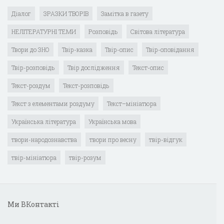
Діалог
ЗРАЗКИ ТВОРІВ
Замітка в газету
НЕЛІТЕРАТУРНІ ТЕМИ
Розповідь
Світова література
Твори до ЗНО
Твір-казка
Твір-опис
Твір-оповідання
Твір-розповідь
Твір дослідження
Текст-опис
Текст-роздум
Текст-розповідь
Текст з елементами роздуму
Текст–мініатюра
Українська література
Українська мова
твори-народознавства
твори про весну
твір-відгук
твір-мініатюра
твір-розум
Ми ВКонтакті