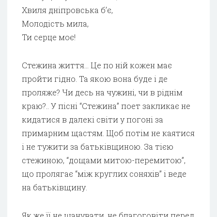
Хвиля дніпровська б’є,
Молодість мила,
Ти серце моє!
Стежина життя… Це по ній кожен має
пройти гідно. Та якою вона буде і де
проляже? Чи десь на чужині, чи в ріднім
краю?.. У пісні “Стежина” поет закликає не
кидатися в далекі світи у погоні за
примарним щастям. Щоб потім не каятися
і не тужити за батьківщиною. За тією
стежиною, “дощами митою-перемитою”,
що пролягає “між круглих соняхів” і веде
на батьківщину.
Як же її не шанувати, не благоговіти перед