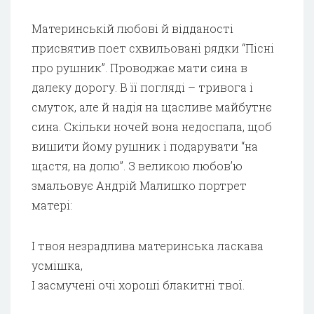
Материнській любові й відданості
присвятив поет схвильовані рядки “Пісні
про рушник”. Проводжає мати сина в
далеку дорогу. В її погляді – тривога і
смуток, але й надія на щасливе майбутнє
сина. Скільки ночей вона недоспала, щоб
вишити йому рушник і подарувати “на
щастя, на долю”. З великою любов’ю
змальовує Андрій Малишко портрет
матері:
І твоя незрадлива материнська ласкава
усмішка,
І засмучені очі хороші блакитні твої.