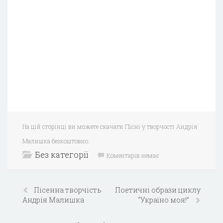
На цій сторінці ви можете скачати Пісні у творчості Андрія
Малишка безкоштовно.
Без категорії
Коментарів немає
Пісенна творчість
Поетичні образи циклу
Андрія Малишка
“Україно моя!”