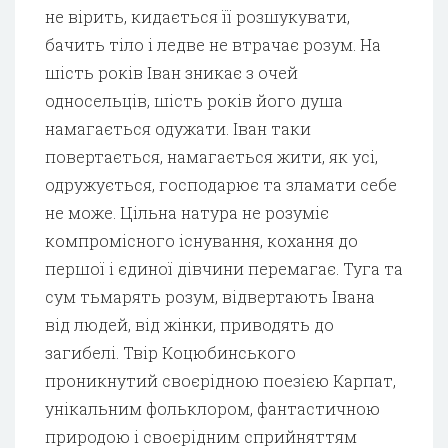
не вірить, кидається її розшукувати,
бачить тіло і ледве не втрачає розум. На
шість років Іван зникає з очей
односельців, шість років його душа
намагається одужати. Іван таки
повертається, намагається жити, як усі,
одружується, господарює та зламати себе
не може. Цільна натура не розуміє
компромісного існування, кохання до
першої і єдиної дівчини перемагає. Туга та
сум тьмарять розум, відвертають Івана
від людей, від жінки, приводять до
загибелі. Твір Коцюбинського
проникнутий своєрідною поезією Карпат,
унікальним фольклором, фантастичною
природою і своєрідним сприйняттям