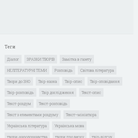
Теги
Діалог
ЗРАЗКИ ТВОРІВ
Замітка в газету
НЕЛІТЕРАТУРНІ ТЕМИ
Розповідь
Світова література
Твори до ЗНО
Твір-казка
Твір-опис
Твір-оповідання
Твір-розповідь
Твір дослідження
Текст-опис
Текст-роздум
Текст-розповідь
Текст з елементами роздуму
Текст–мініатюра
Українська література
Українська мова
твори-народознавства
твори про весну
твір-відгук