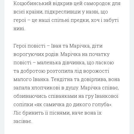
Коцюбинський відкрив цей самородок для
всієї країни, підкресливши у назві, що
герої – це наші спільні предки, хоч і забуті
нині.
Герої повісті – Іван та Марічка, діти
ворогуючих родів. Марічка на початку
повісті – маленька дівчинка, що ласкою
та добротою розтопила лід ворожості
малого Іванка. Тендітна та довірлива, вона
запала хлопчикові в душу. Марічка співає,
обзиваючись співанками на гру Іванкової
сопілки «як самичка до дикого голуба».
Ліс бринить її піснями, наче вона їх
засіває.