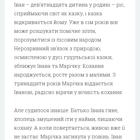
Іван – дев’ятнадцята дитина у родині – ріс,
сприймаючи світ як казку, і казка
відкривається йому. Уже в сім років він
може розшукати помічне зілля,
порозумітися із лісовим народом.
Нерозривний зв’язок з природою,
осмисленою у дусі гуцульської казки,
зближує Івана та Марічку. Кохання
народжується, росте разом з малими. З
тринадцяти років Марічка віддається
Іванові, радісно вірячи у вічність кохання.
Але судилося інакше. Батько Івана гине,
хлопець змушений іти у найми, лишаючи
кохану. А коли повертається, живою вже її
не застає: Марічка загинула у повінь. Іван