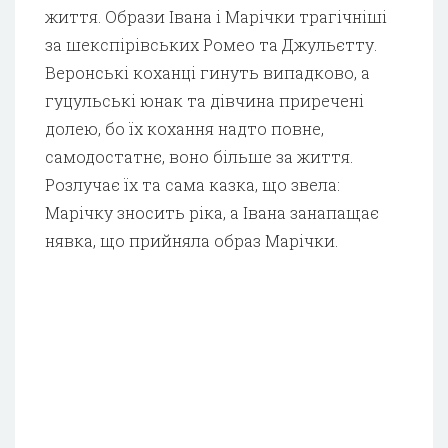
життя. Образи Івана і Марічки трагічніші
за шекспірівських Ромео та Джульєтту.
Веронські коханці гинуть випадково, а
гуцульські юнак та дівчина приречені
долею, бо їх кохання надто повне,
самодостатнє, воно більше за життя.
Розлучає їх та сама казка, що звела:
Марічку зносить ріка, а Івана занапащає
нявка, що прийняла образ Марічки.