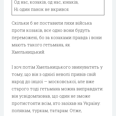
Од нас, козаків, од нас, юнаків,
Ні один панок не вкрився.
Скільки б не поставили ляхи війська
проти козаків, все одно вони будуть
переможені, бо за козаками правда і вони
мають такого гетьмана, як
Хмельницький.
І хоч потім Хмельницького звинуватять у
тому, що він з однієї неволі привів свій
народ до іншої — московської, але вже
старого тоді гетьмана можна виправдати:
він усвідомлював, що один не зможе
протистояти всім, хто зазіхав на Україну:
полякам, туркам, татарам. Отже,