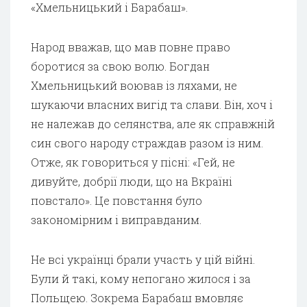
«Хмельницький і Барабаш».
Народ вважав, що мав повне право
боротися за свою волю. Богдан
Хмельницький воював із ляхами, не
шукаючи власних вигід та слави. Він, хоч і
не належав до селянства, але як справжній
син свого народу страждав разом із ним.
Отже, як говориться у пісні: «Гей, не
дивуйте, добрії люди, що на Вкраїні
повстало». Це повстання було
закономірним і виправданим.
Не всі українці брали участь у цій війні.
Були й такі, кому непогано жилося і за
Польщею. Зокрема Барабаш вмовляє