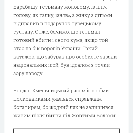
Барабашу, гетьману молодому, із пліч
голову, як галку, ізняв», а жінку з дітьми
відправив в подарунок турецькому
султану. Отже, бачимо, що гетьман
готовий вбити і свого кума, якщо той
стає на бік ворогів України. Такий
ватажок, що забував про особисте заради
національних ідей, був ідеалом з точки
зору народу.
Богдан Хмельницький разом із своїми
полковниками уявлявся справжнім
богатирем, бо жодний лях не залишився
живим після битви під Жовтими Водами: