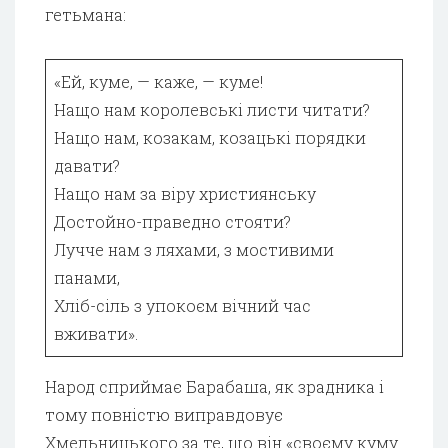
гетьмана:
«Ей, куме, — каже, — куме!
Нащо нам королевські листи читати?
Нащо нам, козакам, козацькі порядки
давати?
Нащо нам за віру християнську
Достойно-праведно стояти?
Лучче нам з ляхами, з мостивими
панами,
Хліб-сіль з упокоєм вічний час
вживати».
Народ сприймає Барабаша, як зрадника і
тому повністю виправдовує
Хмельницького за те, що він «своєму куму