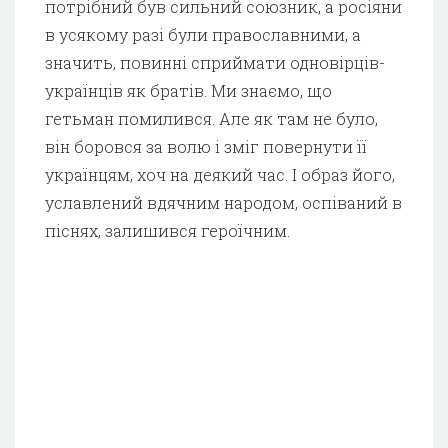
потрібний був сильний союзник, а росіяни
в усякому разі були православними, а
значить, повинні сприймати одновірців-
українців як братів. Ми знаємо, що
гетьман помилився. Але як там не було,
він боровся за волю і зміг повернути її
українцям, хоч на деякий час. І образ його,
уславлений вдячним народом, оспіваний в
піснях, залишився героїчним.