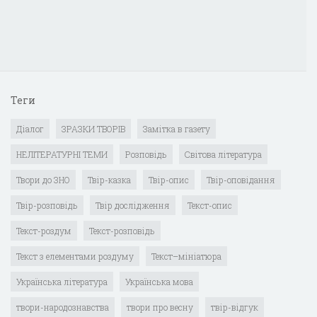
Теги
Діалог
ЗРАЗКИ ТВОРІВ
Замітка в газету
НЕЛІТЕРАТУРНІ ТЕМИ
Розповідь
Світова література
Твори до ЗНО
Твір-казка
Твір-опис
Твір-оповідання
Твір-розповідь
Твір дослідження
Текст-опис
Текст-роздум
Текст-розповідь
Текст з елементами роздуму
Текст–мініатюра
Українська література
Українська мова
твори-народознавства
твори про весну
твір-відгук