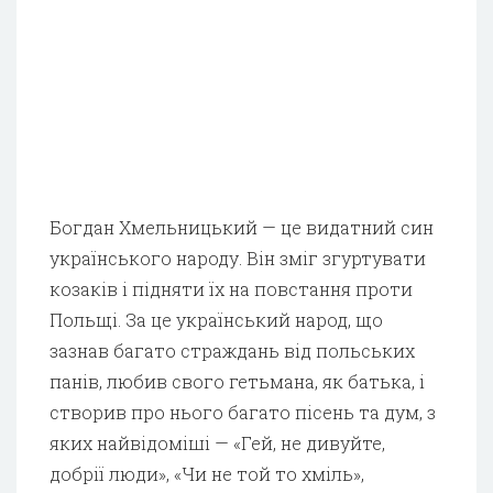
Богдан Хмельницький — це видатний син
українського народу. Він зміг згуртувати
козаків і підняти їх на повстання проти
Польщі. За це український народ, що
зазнав багато страждань від польських
панів, любив свого гетьмана, як батька, і
створив про нього багато пісень та дум, з
яких найвідоміші — «Гей, не дивуйте,
добрії люди», «Чи не той то хміль»,