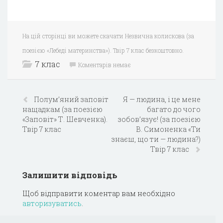
На цій сторінці ви можете скачати Незвична колискова (за
поезією «Лебеді материнства»). Твір 7 клас безкоштовно.
7 клас
Коментарів немає
Полум’яний заповіт
Я — людина, і це мене
нащадкам (за поезією
багато до чого
«Заповіт» Т. Шевченка).
зобов’язує! (за поезією
Твір 7 клас
В. Симоненка «Ти
знаєш, що ти — людина?)
Твір 7 клас
Залишити відповідь
Щоб відправити коментар вам необхідно
авторизуватись
.