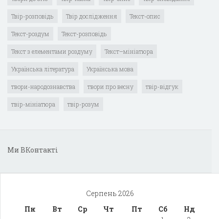
Твір-розповідь
Твір дослідження
Текст-опис
Текст-роздум
Текст-розповідь
Текст з елементами роздуму
Текст–мініатюра
Українська література
Українська мова
твори-народознавства
твори про весну
твір-відгук
твір-мініатюра
твір-розум
Ми ВКонтакті
Серпень 2026
Пн
Вт
Ср
Чт
Пт
Сб
Нд