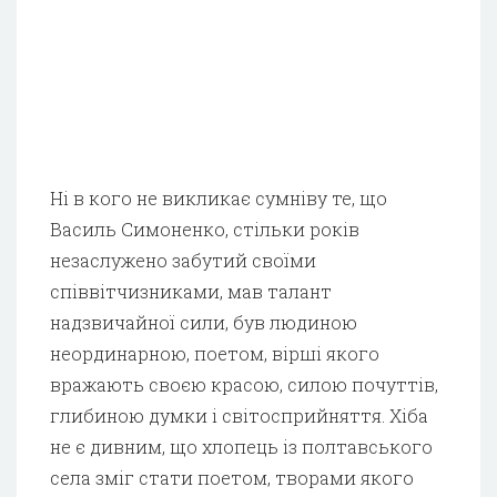
Ні в кого не викликає сумніву те, що
Василь Симоненко, стільки років
незаслужено забутий своїми
співвітчизниками, мав талант
надзвичайної сили, був людиною
неординарною, поетом, вірші якого
вражають своєю красою, силою почуттів,
глибиною думки і світосприйняття. Хіба
не є дивним, що хлопець із полтавського
села зміг стати поетом, творами якого