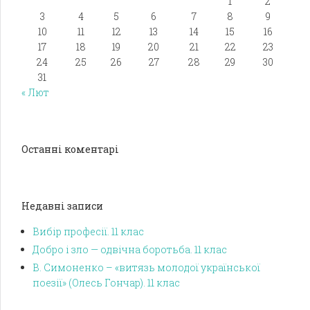
1
2
3
4
5
6
7
8
9
10
11
12
13
14
15
16
17
18
19
20
21
22
23
24
25
26
27
28
29
30
31
« Лют
Останні коментарі
Недавні записи
Вибір професії. 11 клас
Добро і зло — одвічна боротьба. 11 клас
В. Симоненко – «витязь молодої української
поезії» (Олесь Гончар). 11 клас