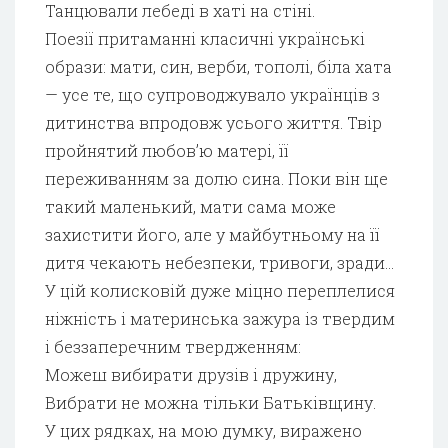
Танцювали лебеді в хаті на стіні.
Поезії притаманні класичні українські
образи: мати, син, верби, тополі, біла хата
— усе те, що супроводжувало українців з
дитинства впродовж усього життя. Твір
пройнятий любов’ю матері, її
переживанням за долю сина. Поки він ще
такий маленький, мати сама може
захистити його, але у майбутньому на її
дитя чекають небезпеки, тривоги, зради…
У цій колисковій дуже міцно переплелися
ніжність і материнська зажура із твердим
і беззаперечним твердженням:
Можеш вибирати друзів і дружину,
Вибрати не можна тільки Батьківщину.
У цих рядках, на мою думку, виражено