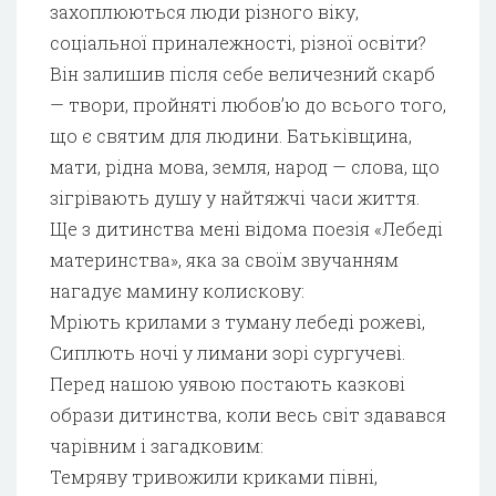
захоплюються люди різного віку,
соціальної приналежності, різної освіти?
Він залишив після себе величезний скарб
— твори, пройняті любов’ю до всього того,
що є святим для людини. Батьківщина,
мати, рідна мова, земля, народ — слова, що
зігрівають душу у найтяжчі часи життя.
Ще з дитинства мені відома поезія «Лебеді
материнства», яка за своїм звучанням
нагадує мамину колискову:
Мріють крилами з туману лебеді рожеві,
Сиплють ночі у лимани зорі сургучеві.
Перед нашою уявою постають казкові
образи дитинства, коли весь світ здавався
чарівним і загадковим:
Темряву тривожили криками півні,