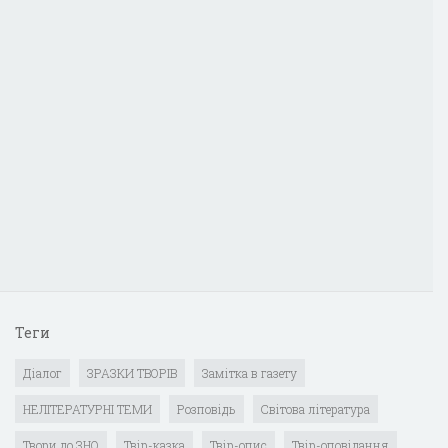
Теги
Діалог
ЗРАЗКИ ТВОРІВ
Замітка в газету
НЕЛІТЕРАТУРНІ ТЕМИ
Розповідь
Світова література
Твори до ЗНО
Твір-казка
Твір-опис
Твір-оповідання