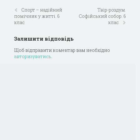
Спорт – надійний
Твiр-роздум.
помічник у житті. 6
Софiйський собор. 6
клас
клас
Залишити відповідь
Щоб відправити коментар вам необхідно
авторизуватись
.