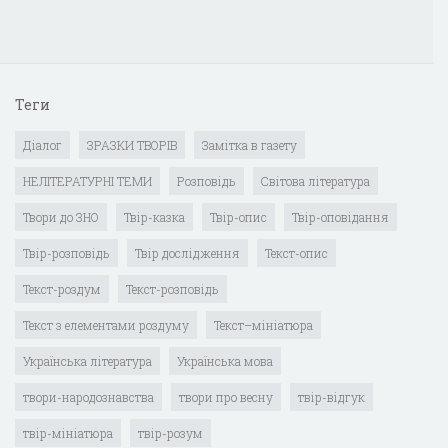
Теги
Діалог
ЗРАЗКИ ТВОРІВ
Замітка в газету
НЕЛІТЕРАТУРНІ ТЕМИ
Розповідь
Світова література
Твори до ЗНО
Твір-казка
Твір-опис
Твір-оповідання
Твір-розповідь
Твір дослідження
Текст-опис
Текст-роздум
Текст-розповідь
Текст з елементами роздуму
Текст–мініатюра
Українська література
Українська мова
твори-народознавства
твори про весну
твір-відгук
твір-мініатюра
твір-розум