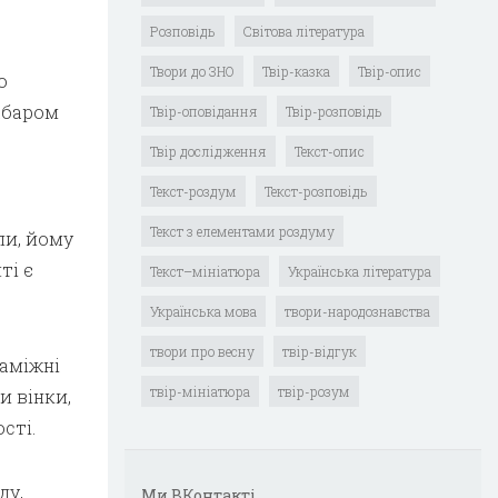
Розповідь
Світова література
Твори до ЗНО
Твір-казка
Твір-опис
о
абаром
Твір-оповідання
Твір-розповідь
Твір дослідження
Текст-опис
Текст-роздум
Текст-розповідь
Текст з елементами роздуму
ли, йому
ті є
Текст–мініатюра
Українська література
Українська мова
твори-народознавства
твори про весну
твір-відгук
заміжні
твір-мініатюра
твір-розум
и вінки,
сті.
ду,
Ми ВКонтакті