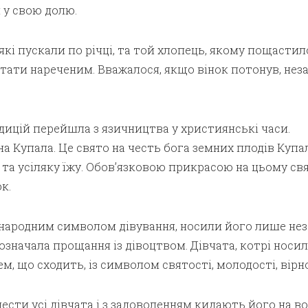
 у свою долю.
 які пускали по річці, та той хлопець, якому пощастил
тати нареченим. Вважалося, якщо вінок потонув, нез
дицій перейшла з язичництва у християнські часи.
на Купала. Це свято на честь бога земних плодів Купа
 та усіляку їжу. Обов’язковою прикрасою на цьому свя
к.
нонародним символом дівування, носили його лише не
 означала прощання із дівоцтвом. Дівчата, котрі носил
м, що сходить, із символом святості, молодості, вірно
лести усі дівчата і з задоволенням кидають його на во