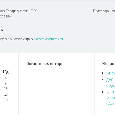
раз Герди у казці Г. К.
Природа і 
олева»)
дь
ар вам необхідно
авторизуватись
.
Останні коментарі
Недав
Нд
Вибі
2
Добр
9
боро
16
В. С
23
моло
30
(Оле