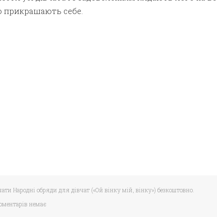
о прикрашають себе.
чати Народні обряди для дівчат («Ой вінку мій, вінку») безкоштовно.
оментарів немає