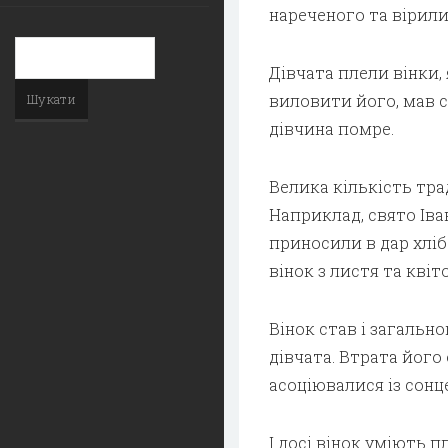
нареченого та вірили
Дівчата плели вінки,
виловити його, мав с
дівчина помре.
Велика кількість тра
Наприклад, свято Іва
приносили в дар хліб
вінок з листя та квіто
Вінок став і загаль
дівчата. Втрата його
асоціювалися із сонце
І досі вінок уміють п