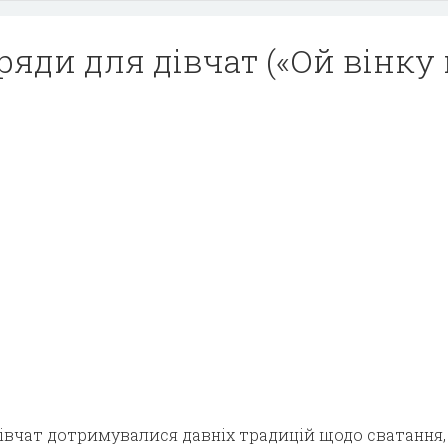
ряди для дівчат («Ой вінку 
дівчат дотримувалися давніх традицій щодо сватання