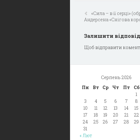
«Сила – в її серці» (об
Андерсена «Снігова кор
Залишити відпові
Щоб відправити комент
Серпень 2026
Пн
Вт
Ср
Чт
Пт
Сб
1
3
4
5
6
7
8
10
11
12
13
14
15
17
18
19
20
21
22
24
25
26
27
28
29
31
« Лют