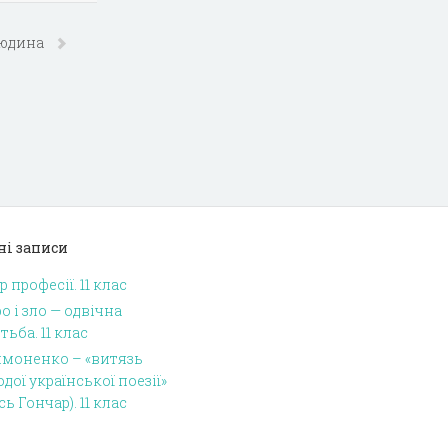
людина
ні записи
р професії. 11 клас
о і зло — одвічна
тьба. 11 клас
имоненко – «витязь
дої української поезії»
сь Гончар). 11 клас