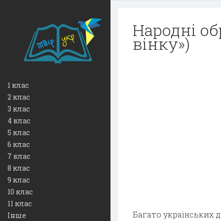
Народні об
вінку»)
1 клас
2 клас
3 клас
4 клас
5 клас
6 клас
7 клас
8 клас
9 клас
10 клас
11 клас
Багато українських 
Інше