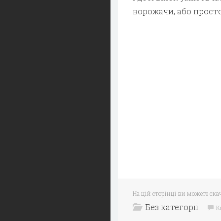
ворожачи, або прост
На цій сторінці ви можете ска
Без категорії
К