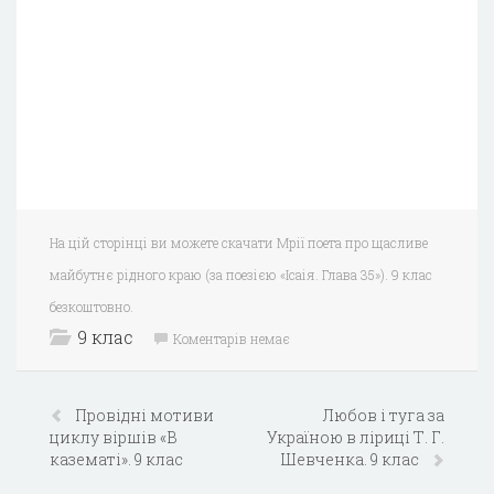
На цій сторінці ви можете скачати Мрії поета про щасливе
майбутнє рідного краю (за поезією «Ісаія. Глава 35»). 9 клас
безкоштовно.
9 клас
Коментарів немає
Провідні мотиви
Любов і туга за
циклу віршів «В
Україною в ліриці Т. Г.
казематі». 9 клас
Шевченка. 9 клас