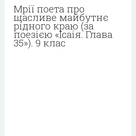
Мрії поета про
щасливе майбутнє
рідного краю (за
поезією «Ісаія. Глава
35»). 9 клас