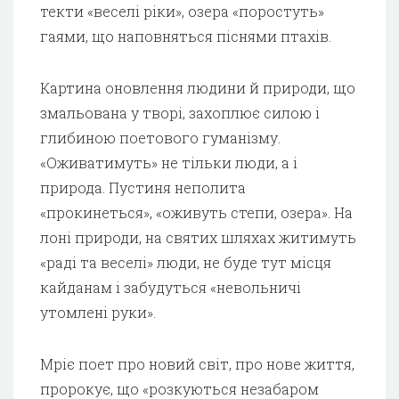
текти «веселі ріки», озера «поростуть»
гаями, що наповняться піснями птахів.
Картина оновлення людини й природи, що
змальована у творі, захоплює силою і
глибиною поетового гуманізму.
«Оживатимуть» не тільки люди, а і
природа. Пустиня неполита
«прокинеться», «оживуть степи, озера». На
лоні природи, на святих шляхах житимуть
«раді та веселі» люди, не буде тут місця
кайданам і забудуться «невольничі
утомлені руки».
Мріє поет про новий світ, про нове життя,
пророкує, що «розкуються незабаром