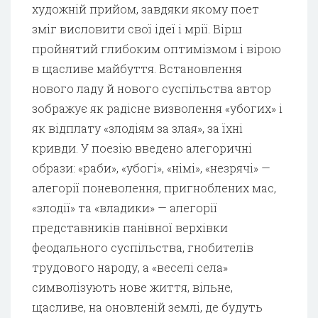
художній прийом, завдяки якому поет
зміг висловити свої ідеї і мрії. Вірш
пройнятий глибоким оптимізмом і вірою
в щасливе майбуття. Встановлення
нового ладу й нового суспільства автор
зображує як радісне визволення «убогих» і
як відплату «злодіям за злая», за їхні
кривди. У поезію введено алегоричні
образи: «раби», «убогі», «німі», «незрячі» —
алегорії поневолення, пригноблених мас,
«злодії» та «владики» — алегорії
представників панівної верхівки
феодального суспільства, гнобителів
трудового народу, а «веселі села»
символізують нове життя, вільне,
щасливе, на оновленій землі, де будуть