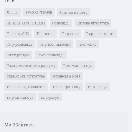
Теги
Діалог
ЗРАЗКИ ТВОРІВ
Замітка в газету
НЕЛІТЕРАТУРНІ ТЕМИ
Розповідь
Світова література
Твори до ЗНО
Твір-казка
Твір-опис
Твір-оповідання
Твір-розповідь
Твір дослідження
Текст-опис
Текст-роздум
Текст-розповідь
Текст з елементами роздуму
Текст–мініатюра
Українська література
Українська мова
твори-народознавства
твори про весну
твір-відгук
твір-мініатюра
твір-розум
Ми ВКонтакті