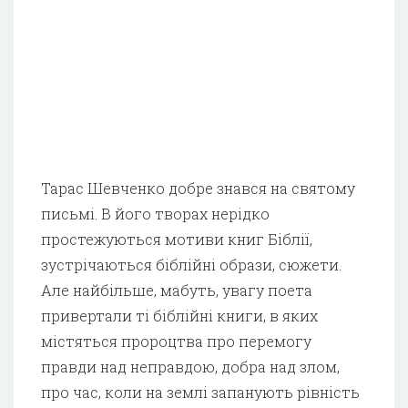
Тарас Шевченко добре знався на святому
письмі. В його творах нерідко
простежуються мотиви книг Біблії,
зустрічаються біблійні образи, сюжети.
Але найбільше, мабуть, увагу поета
привертали ті біблійні книги, в яких
містяться пророцтва про перемогу
правди над неправдою, добра над злом,
про час, коли на землі запанують рівність