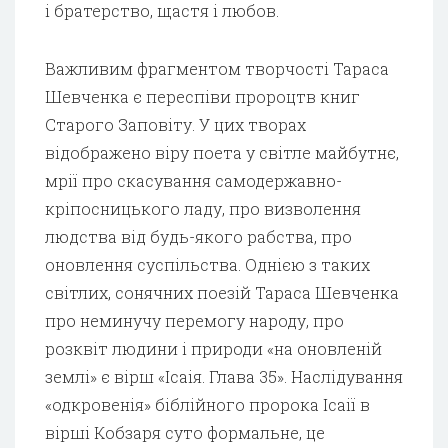
і братерство, щастя і любов.
Важливим фрагментом творчості Тараса
Шевченка є переспіви пророцтв книг
Старого Заповіту. У цих творах
відображено віру поета у світле майбутнє,
мрії про скасування самодержавно-
кріпосницького ладу, про визволення
людства від будь-якого рабства, про
оновлення суспільства. Однією з таких
світлих, сонячних поезій Тараса Шевченка
про неминучу перемогу народу, про
розквіт людини і природи «на оновленій
землі» є вірш «Ісаія. Глава 35». Наслідування
«одкровенія» біблійного пророка Ісаії в
вірші Кобзаря суто формальне, це