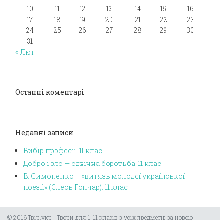
10
11
12
13
14
15
16
17
18
19
20
21
22
23
24
25
26
27
28
29
30
31
« Лют
Останні коментарі
Недавні записи
Вибір професії. 11 клас
Добро і зло — одвічна боротьба. 11 клас
В. Симоненко – «витязь молодої української
поезії» (Олесь Гончар). 11 клас
© 2016 Твір.укр - Твори для 1-11 класів з усіх предметів за новою