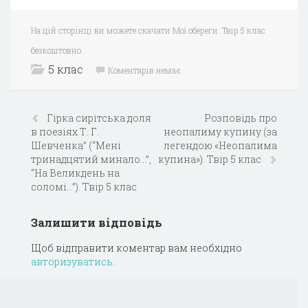
На цій сторінці ви можете скачати Мої обереги. Твір 5 клас
безкоштовно.
5 клас
Коментарів немає
Гірка сирітська доля
Розповідь про
в поезіях Т. Г.
неопалиму купину (за
Шевченка” (“Мені
легендою «Неопалима
тринадцятий минало…”,
купина»). Твір 5 клас
“На Великдень на
соломі…”). Твір 5 клас
Залишити відповідь
Щоб відправити коментар вам необхідно
авторизуватись
.