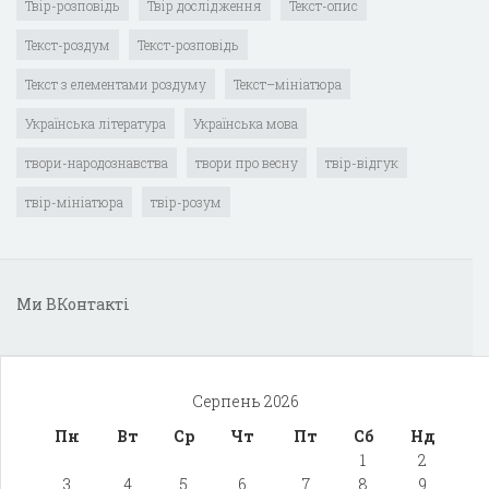
Твір-розповідь
Твір дослідження
Текст-опис
Текст-роздум
Текст-розповідь
Текст з елементами роздуму
Текст–мініатюра
Українська література
Українська мова
твори-народознавства
твори про весну
твір-відгук
твір-мініатюра
твір-розум
Ми ВКонтакті
Серпень 2026
Пн
Вт
Ср
Чт
Пт
Сб
Нд
1
2
3
4
5
6
7
8
9