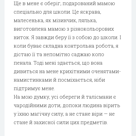
Ще в мене є оберіг, подарований мамою
спеціально для школи. Це яскрава,
малесенька, як мізинчик, лялька,
виготовлена мамою з різнокольорових
ниток. Я завжди беру її з собою до школи. І
коли буває складна контрольна робота, я
дістаю її та непомітно саджаю коло
пенала. Тоді мені здається, що вона
дивиться на мене крихітними оченятами-
намистинками й посміхається, ніби
підтримує мене.
На мою думку, усі обереги й талісмани є
чародійними доти, допоки людина вірить
у їхню магічну силу, а не стане віри — не
стане й захисної сили цих предметів.