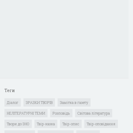
Теги
Діалог
ЗРАЗКИ ТВОРІВ
Замітка в газету
НЕЛІТЕРАТУРНІ ТЕМИ
Розповідь
Світова література
Твори до ЗНО
Твір-казка
Твір-опис
Твір-оповідання